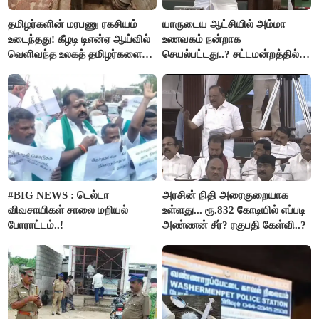
தமிழர்களின் மரபணு ரகசியம்
யாருடைய ஆட்சியில் அம்மா
உடைந்தது! கீழடி டிஎன்ஏ ஆய்வில்
உணவகம் நன்றாக
வெளிவந்த உலகத் தமிழர்களை
செயல்பட்டது..? சட்டமன்றத்தில்
மெய்சிலிர்க்க வைக்கும் உண்மை!
நடந்த காரசார விவாதம்..!
#BIG NEWS : டெல்டா
அரசின் நிதி அரைகுறையாக
விவசாயிகள் சாலை மறியல்
உள்ளது... ரூ.832 கோடியில் எப்படி
போராட்டம்..!
அண்ணன் சீர்? ரகுபதி கேள்வி..?