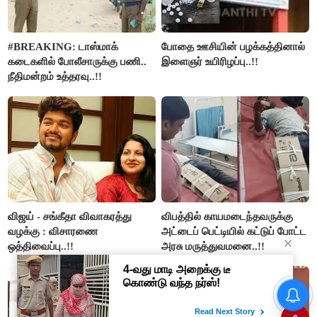
#BREAKING: டாஸ்மாக்
போதை ஊசியின் பழக்கத்தினால்
கடைகளில் போலீசாருக்கு பணி..
இளைஞர் உயிரிழப்பு..!!
நீதிமன்றம் உத்தரவு..!!
விஜய் - சங்கீதா விவாகரத்து
விபத்தில் காயமடைந்தவருக்கு
வழக்கு : விசாரணை
அட்டைப் பெட்டியில் கட்டுப் போட்ட
ஒத்திவைப்பு..!!
அரசு மருத்துவமனை..!!
டாஸ்மாக் கடைகளில் போலீஸ்
பாதுகாப்பு போட அரசுக்கு
ஐகோர்ட் உத்தரவு