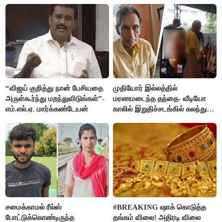
விஜய் கடிதம்
“விஜய் குறித்து நான் பேசியதை
முதியோர் இல்லத்தில்
அருள்கூர்ந்து மறந்துவிடுங்கள்”-
மரணமடைந்த தந்தை- வீடியோ
எம்.எல்.ஏ. மார்க்கண்டேயன்
காலில் இறுதிச்சடங்கில் கலந்து
கொண்ட மகள்கள்
சமைக்காமல் ரீல்ஸ்
#BREAKING ஷாக் கொடுத்த
போட்டுக்கொண்டிருந்த
தங்கம் விலை! அதிரடி விலை