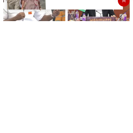
அமைச்சர் நிர்மல் குமார்
முதல்வர் விஜய் தலைமையில்
பேசியதும் கொந்தளித்த
நாளை தமிழக எம்.பி.க்கள்
எதிர்க்கட்சிகள்..!
கலந்தாய்வு கூட்டம்!
"கேரள மழையால் தான் கர்நாடகா
விஐபி தரிசனத்திற்கு செக்..! இனி
நீர் திறந்தது!": காவிரி
எந்த VIP கோயிலுக்கு வந்தாலும்
விவகாரத்தில் பாமக சௌமியா
கண்டிப்பாக இதை செய்யணும் -
அன்புமணி சாடல்!
அமைச்சர் ரமேஷ்..!