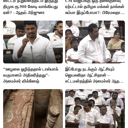
லாட்டரி நிறுவனத்திடம் இருந்து
CM விஜய்க்கு ஒரு தலைகுனிவு
திமுக ரூ.900 கோடி வாங்கியது
ஏற்பட்டால் தமிழக மக்கள் நாங்கள்
ஏன்? - ஆதவ் அர்ஜுனா
சும்மா இருப்போமா?- பிரேமலதா
விஜயகாந்த்
“ஊழலை ஒழித்ததால் டாஸ்மாக்
இப்போது நடக்கும் ஆட்சியும்
வருமானம் அதிகரித்தது”-
ஜெயலலிதா ஆட்சிதான் –
அமைச்சர் விக்னேஷ்
சட்டமன்றத்தில் அமைச்சர் ஆதவ்
அர்ஜுனா அதிரடி பேச்சு!