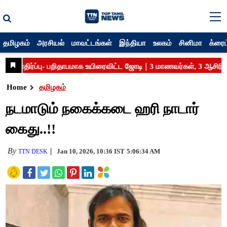
தமிழகம்
அரசியல்
மாவட்டங்கள்
இந்தியா
உலகம்
சினிமா
க்ரைம
Home
தமிழகம்
நடமாடும் நகைக்கடை ஹரி நாடார்
கைது..!!
By
Jan 10, 2026, 10:36 IST
5:06:34 AM
TTN DESK