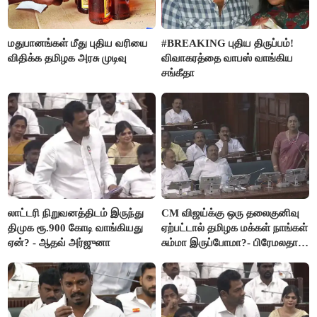
மதுபானங்கள் மீது புதிய வரியை
#BREAKING புதிய திருப்பம்!
விதிக்க தமிழக அரசு முடிவு
விவாகரத்தை வாபஸ் வாங்கிய
சங்கீதா
லாட்டரி நிறுவனத்திடம் இருந்து
CM விஜய்க்கு ஒரு தலைகுனிவு
திமுக ரூ.900 கோடி வாங்கியது
ஏற்பட்டால் தமிழக மக்கள் நாங்கள்
ஏன்? - ஆதவ் அர்ஜுனா
சும்மா இருப்போமா?- பிரேமலதா
விஜயகாந்த்