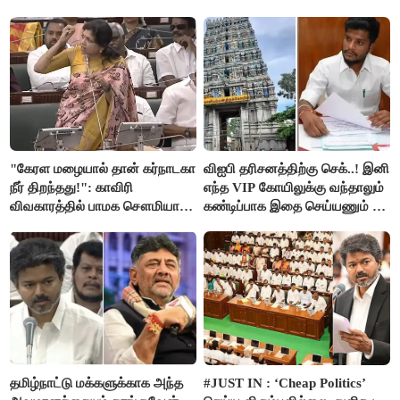
"கேரள மழையால் தான் கர்நாடகா
விஐபி தரிசனத்திற்கு செக்..! இனி
நீர் திறந்தது!": காவிரி
எந்த VIP கோயிலுக்கு வந்தாலும்
விவகாரத்தில் பாமக சௌமியா
கண்டிப்பாக இதை செய்யணும் -
அன்புமணி சாடல்!
அமைச்சர் ரமேஷ்..!
தமிழ்நாட்டு மக்களுக்காக அந்த
#JUST IN : ‘Cheap Politics’