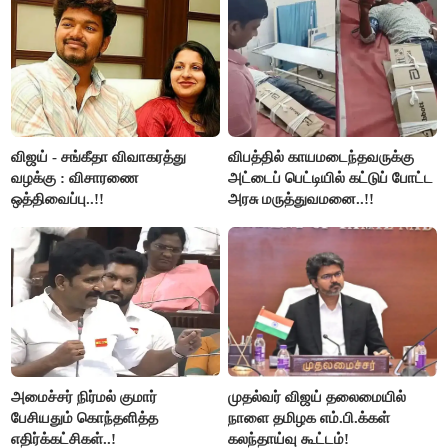
விஜய் - சங்கீதா விவாகரத்து
விபத்தில் காயமடைந்தவருக்கு
வழக்கு : விசாரணை
அட்டைப் பெட்டியில் கட்டுப் போட்ட
ஒத்திவைப்பு..!!
அரசு மருத்துவமனை..!!
அமைச்சர் நிர்மல் குமார்
முதல்வர் விஜய் தலைமையில்
பேசியதும் கொந்தளித்த
நாளை தமிழக எம்.பி.க்கள்
எதிர்க்கட்சிகள்..!
கலந்தாய்வு கூட்டம்!