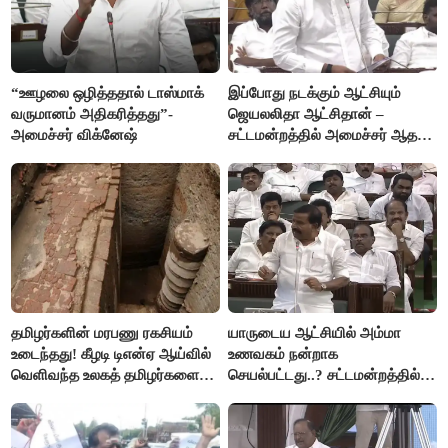
“ஊழலை ஒழித்ததால் டாஸ்மாக்
இப்போது நடக்கும் ஆட்சியும்
வருமானம் அதிகரித்தது”-
ஜெயலலிதா ஆட்சிதான் –
அமைச்சர் விக்னேஷ்
சட்டமன்றத்தில் அமைச்சர் ஆதவ்
அர்ஜுனா அதிரடி பேச்சு!
தமிழர்களின் மரபணு ரகசியம்
யாருடைய ஆட்சியில் அம்மா
உடைந்தது! கீழடி டிஎன்ஏ ஆய்வில்
உணவகம் நன்றாக
வெளிவந்த உலகத் தமிழர்களை
செயல்பட்டது..? சட்டமன்றத்தில்
மெய்சிலிர்க்க வைக்கும் உண்மை!
நடந்த காரசார விவாதம்..!