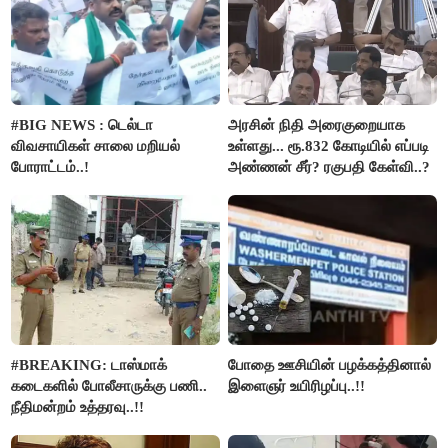
#BIG NEWS : டெல்டா
அரசின் நிதி அரைகுறையாக
விவசாயிகள் சாலை மறியல்
உள்ளது... ரூ.832 கோடியில் எப்படி
போராட்டம்..!
அண்ணன் சீர்? ரகுபதி கேள்வி..?
#BREAKING: டாஸ்மாக்
போதை ஊசியின் பழக்கத்தினால்
கடைகளில் போலீசாருக்கு பணி..
இளைஞர் உயிரிழப்பு..!!
நீதிமன்றம் உத்தரவு..!!