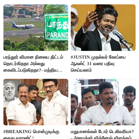
பரந்தூர் விமான நிலைய திட்டம்
#JUSTIN முதல்வர் கோப்பை
தொடர்கிறதா அல்லது
ஆகஸ்ட் 31 வரை பதிவு
கைவிடப்படுகிறதா?- மத்திய
செய்யலாம்
அரசு விளக்கம்
#BREAKING பொன்முடிக்கு
மதுபானங்கள் டோர் டெலிவரியா?
கைது வாரண்ட்!
- அமைச்சர் விக்னேஷ் விளக்கம்