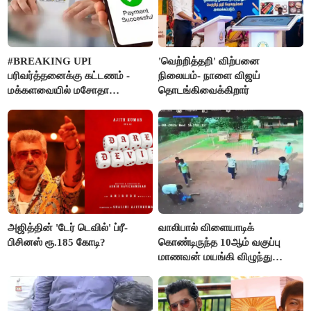
#BREAKING UPI
'வெற்றித்தறி' விற்பனை
பரிவர்த்தனைக்கு கட்டணம் -
நிலையம்- நாளை விஜய்
மக்களவையில் மசோதா
தொடங்கிவைக்கிறார்
நிறைவேற்றம்!
அஜித்தின் 'டேர் டெவில்' ப்ரீ-
வாலிபால் விளையாடிக்
பிசினஸ் ரூ.185 கோடி?
கொண்டிருந்த 10ஆம் வகுப்பு
மாணவன் மயங்கி விழுந்து
உயிரிழப்பு