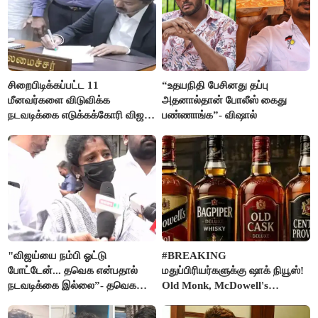
சிறைபிடிக்கப்பட்ட 11
“உதயநிதி பேசினது தப்பு
மீனவர்களை விடுவிக்க
அதனால்தான் போலீஸ் கைது
நடவடிக்கை எடுக்கக்கோரி விஜய்
பண்ணாங்க”- விஷால்
கடிதம்
"விஜய்யை நம்பி ஓட்டு
#BREAKING
போட்டேன்... தவெக என்பதால்
மதுப்பிரியர்களுக்கு ஷாக் நியூஸ்!
நடவடிக்கை இல்லை”- தவெக
Old Monk, McDowell's
நிர்வாகியால் பாதிக்கப்பட்ட பெண்
மதுபானங்களை விற்பனை செய்ய
கதறல்
FSSAI தடை