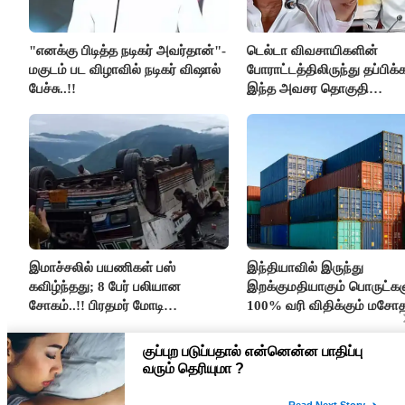
"எனக்கு பிடித்த நடிகர் அவர்தான்"-
டெல்டா விவசாயிகளின்
மகுடம் பட விழாவில் நடிகர் விஷால்
போராட்டத்திலிருந்து தப்பிக
பேச்சு..!!
இந்த அவசர தொகுதி
மறுவரையறை நாடகத்தை
அரங்கேற்றுகிறார் முதலமைச்ச
திமுக ஐடி விங்..!!
இமாச்சலில் பயணிகள் பஸ்
இந்தியாவில் இருந்து
கவிழ்ந்தது; 8 பேர் பலியான
இறக்குமதியாகும் பொருட்கள
சோகம்..!! பிரதமர் மோடி
100% வரி விதிக்கும் மசோ
இரங்கல்..!!
அமெரிக்கா நிறைவேற்றம்..!!