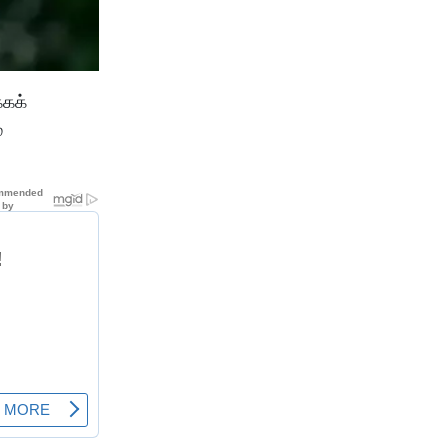
்கக்
்