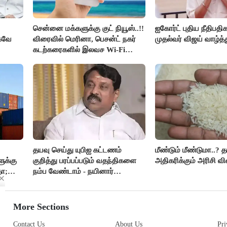
சென்னை மக்களுக்கு குட் நியூஸ்..!!
ஐகோர்ட் புதிய நீதிபதி
்கவே
விரைவில் மெரினா, பெசன்ட் நகர்
முதல்வர் விஜய் வாழ்த்த
கடற்கரைகளில் இலவச Wi-Fi
வசதி..!!
ர் -
தயவு செய்து யுபிஐ கட்டணம்
மீண்டும் மீண்டுமா..? 
ுக்கு
குறித்து பரப்பப்படும் வதந்திகளை
அதிகரிக்கும் அரிசி வி
தா;
நம்ப வேண்டாம் - நயினார்
நாகேந்திரன்..!!
More Sections
Contact Us
About Us
Pri