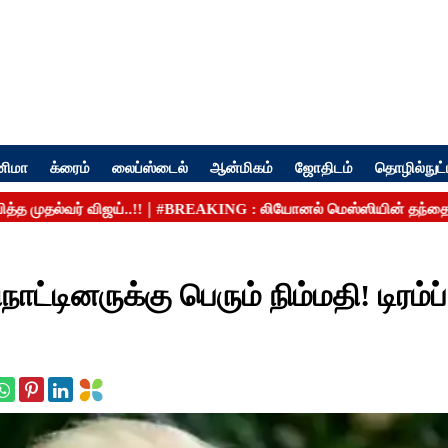
னிமா
க்ரைம்
லைப்ஸ்டைல்
ஆன்மிகம்
ஜோதிடம்
தொழில்நுட்
ாட்டினருக்கு பெரும் நிம்மதி! டிரம்ப