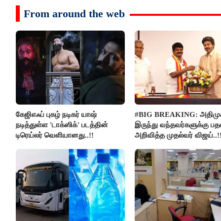
From around the web
கேஜிஎஃப் புகழ் நடிகர் யாஷ்
#BIG BREAKING: அதிமுக
நடித்துள்ள 'டாக்‌ஸிக்' படத்தின்
இருந்து வந்தவர்களுக்கு ப
டிரெய்லர் வெளியானது..!!
அறிவித்த முதல்வர் விஜய்..!