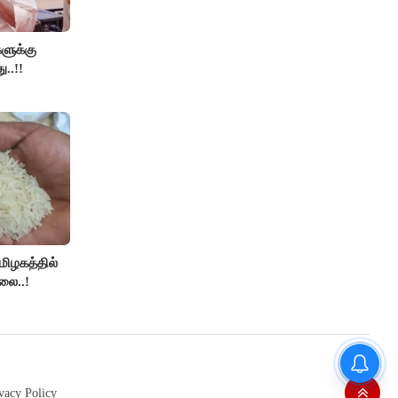
களுக்கு
ு..!!
தமிழகத்தில்
லை..!
தமிழக மக்களவை தொகுதிகள்
59 ஆக உயரும்: உத்தேச பட்டியல்
இதோ!
vacy Policy