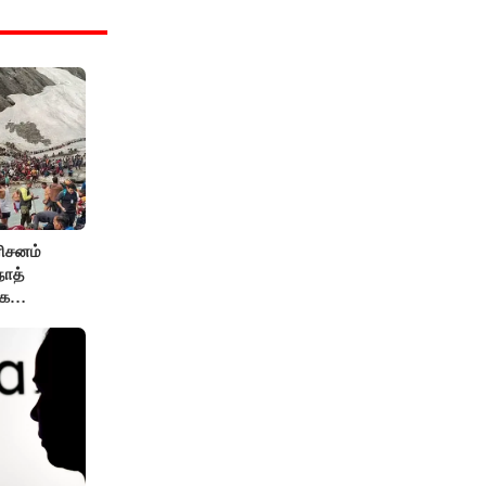
ரிசனம்
நாத்
ாக