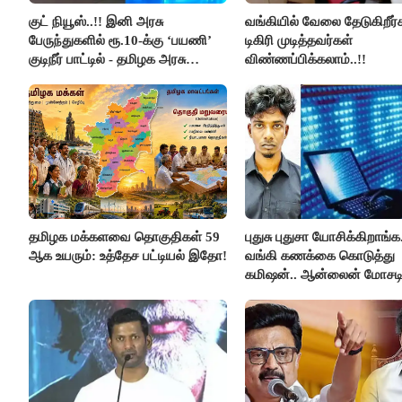
குட் நியூஸ்..!! இனி அரசு
வங்கியில் வேலை தேடுகிறீர
பேருந்துகளில் ரூ.10-க்கு ‘பயணி’
டிகிரி முடித்தவர்கள்
குடிநீர் பாட்டில் - தமிழக அரசு
விண்ணப்பிக்கலாம்..!!
அறிவிப்பு..!!
தமிழக மக்களவை தொகுதிகள் 59
புதுசு புதுசா யோசிக்கிறாங்க.
ஆக உயரும்: உத்தேச பட்டியல் இதோ!
வங்கி கணக்கை கொடுத்து
கமிஷன்.. ஆன்லைன் மோசட
கும்பலுக்கு உதவிய வாலிபர்
கைது..!!