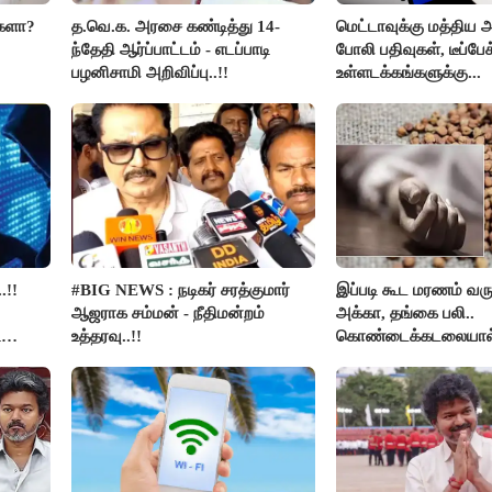
்களா?
த.வெ.க. அரசை கண்டித்து 14-
மெட்டாவுக்கு மத்திய அ
ந்தேதி ஆர்ப்பாட்டம் - எடப்பாடி
போலி பதிவுகள், டீப்பேக
பழனிசாமி அறிவிப்பு..!!
உள்ளடக்கங்களுக்கு...
.!!
#BIG NEWS : நடிகர் சரத்குமார்
இப்படி கூட மரணம் வரு
ஆஜராக சம்மன் - நீதிமன்றம்
அக்கா, தங்கை பலி..
ி
உத்தரவு..!!
கொண்டைக்கடலையால
உயிர்கள்..!!