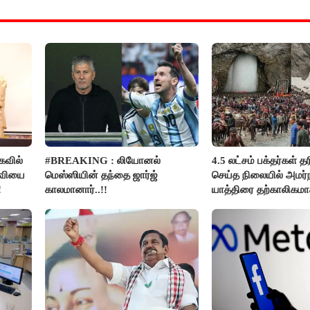
வில்
#BREAKING : லியோனல்
4.5 லட்சம் பக்தர்கள் த
தவியை
மெஸ்ஸியின் தந்தை ஜார்ஜ்
செய்த நிலையில் அமர்
!
காலமானார்..!!
யாத்திரை தற்காலிகம
நிறுத்தம்..!!