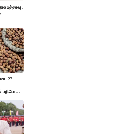
ரசு உத்தரவு :
்
மா..??
் பறிபோன