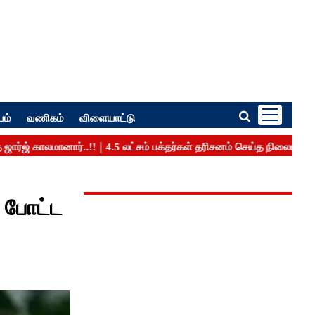
பம்
வணிகம்
விளையாட்டு
் போட்ட