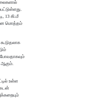
 ஆலைகளால்
்பட்டுள்ளது.
 13 கி.மீ
 என மொத்தம்
ம் கூடுதலாக
ும்
் போவதாகவும்
 ஆகும்.
டில் உள்ள
 கடன்
அக்கறையும்