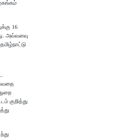
ழகங்கம்
க்கு 16
டது. அவ்வளவு
தமிழ்நாட்டு
.
்ட
ாடுவதை
்துறை
ம் குறித்து
த்து
ந்து