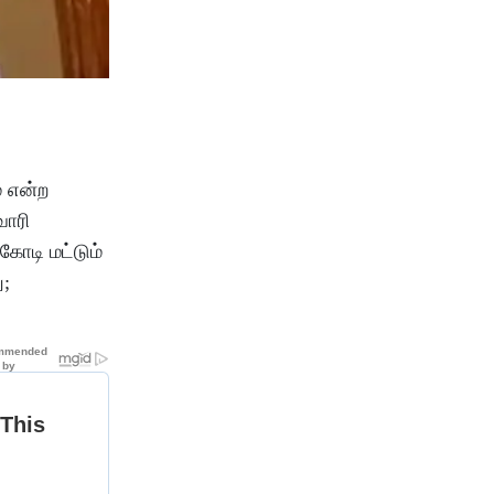
 என்ற
வாரி
கோடி மட்டும்
ு;