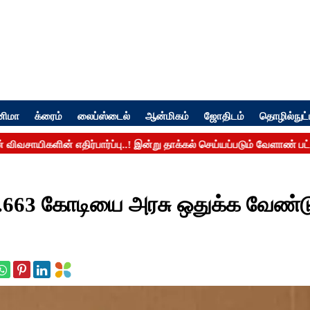
னிமா
க்ரைம்
லைப்ஸ்டைல்
ஆன்மிகம்
ஜோதிடம்
தொழில்நுட்
.663 கோடியை அரசு ஒதுக்க வேண்டு