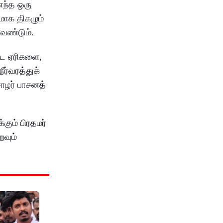
எந்த ஒரு
மாக திகழும்
ேண்டும்.
ட்ட ஏரிகளை,
ர்வரத்துக்
ோழர் பாசனத்
கும் பிரதமர்
றவும்