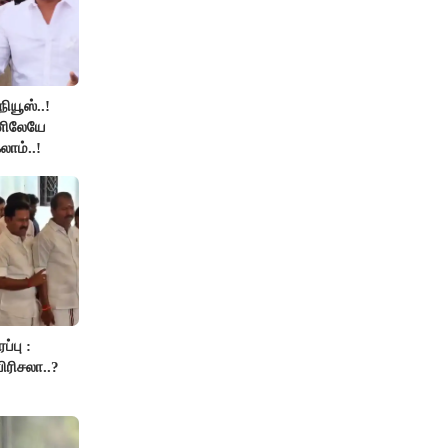
நியூஸ்..!
னிலேயே
லாம்..!
்பு :
ிரிசலா..?