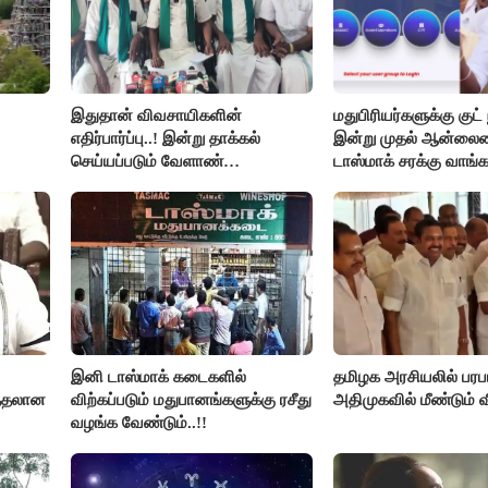
இதுதான் விவசாயிகளின்
மதுபிரியர்களுக்கு குட் 
எதிர்பார்ப்பு..! இன்று தாக்கல்
இன்று முதல் ஆன்லை
செய்யப்படும் வேளாண்
டாஸ்மாக் சரக்கு வாங்க
பட்ஜெட்டுக்கு பி.ஆர்.பாண்டியன்
கோரிக்கை!
இனி டாஸ்மாக் கடைகளில்
தமிழக அரசியலில் பரபரப
த்தலான
விற்கப்படும் மதுபானங்களுக்கு ரசீது
அதிமுகவில் மீண்டும் வ
வழங்க வேண்டும்..!!