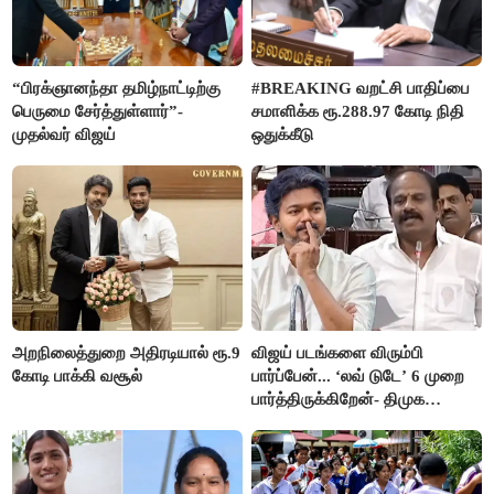
“பிரக்ஞானந்தா தமிழ்நாட்டிற்கு
#BREAKING வறட்சி பாதிப்பை
பெருமை சேர்த்துள்ளார்”-
சமாளிக்க ரூ.288.97 கோடி நிதி
முதல்வர் விஜய்
ஒதுக்கீடு
அறநிலைத்துறை அதிரடியால் ரூ.9
விஜய் படங்களை விரும்பி
கோடி பாக்கி வசூல்
பார்ப்பேன்... ‘லவ் டுடே’ 6 முறை
பார்த்திருக்கிறேன்- திமுக
எம்.எல்.ஏ.நெகிழ்ச்சி