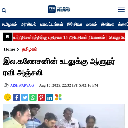
தமிழகம்
அரசியல்
மாவட்டங்கள்
இந்தியா
உலகம்
சினிமா
க்ரைம
Home
தமிழகம்
இல.கணேசனின் உடலுக்கு ஆளுநர்
ரவி அஞ்சலி
By
Aug 15, 2025, 22:32 IST
5:02:16 PM
AISHWARYA G