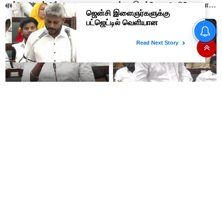
ஏன்? - ஆதவ் அர்ஜுனா
சும்மா இருப்போமா?- பிரேமலதா
விஜயகாந்த்
“ஊழலை ஒழித்ததால் டாஸ்மாக்
இப்போது நடக்கும் ஆட்சியும்
வருமானம் அதிகரித்தது”-
ஜெயலலிதா ஆட்சிதான் –
அமைச்சர் விக்னேஷ்
சட்டமன்றத்தில் அமைச்சர் ஆதவ்
அர்ஜுனா அதிரடி பேச்சு!
தமிழர்களின் மரபணு ரகசியம்
யாருடைய ஆட்சியில் அம்மா