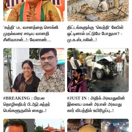
'கத்தி' பட வசனத்தை சொல்லி
திட்டங்களுக்கு 'வெற்றி' லேபிள்
முதல்வரை சாடிய வானதி
ஒட்டினால் மட்டுமே போதுமா? -
சீனிவாசன்..!: வேளாண்
மு.க.ஸ்டாலின்..!
பட்ஜெட்டுக்கு பாஜக கடும்
எதிர்ப்பு!
#BREAKING : பிரபல
#JUST IN : அதிக் அகமதுவின்
தொழிலதிபர் பி.ஆர்.சுந்தர்
இளைய மகன் அபான் அகமது
பெங்களூருவில் கைது..!
கார் விபத்தில் உயிரிழப்பு..!