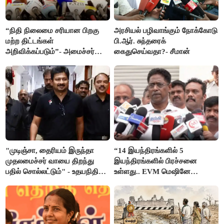
“நிதி நிலைமை சரியான பிறகு
அரசியல் பழிவாங்கும் நோக்கோடு
மற்ற திட்டங்கள்
பி.ஆர். சுந்தரைக்
அறிவிக்கப்படும்”- அமைச்சர்
கைதுசெய்வதா?- சீமான்
நிர்மல்குமார் விளக்கம்
"முடிஞ்சா, தைரியம் இருந்தா
“14 இயந்திரங்களில் 5
முதலமைச்சர் வாயை திறந்து
இயந்திரங்களில் பிரச்சனை
பதில் சொல்லட்டும்" - உதயநிதி
உள்ளது.. EVM மெஷினே
ஸ்டாலின்
பிரச்சனையா இருக்கு”- என்.ஆர்.
இளங்கோ