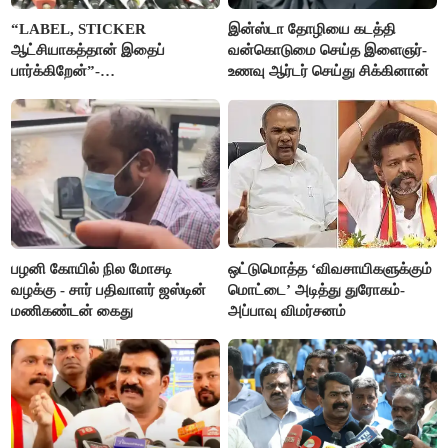
“LABEL, STICKER
இன்ஸ்டா தோழியை கடத்தி
ஆட்சியாகத்தான் இதைப்
வன்கொடுமை செய்த இளைஞர்-
பார்க்கிறேன்”-
உணவு ஆர்டர் செய்து சிக்கினான்
எம்.ஆர்.கே.பன்னீர்செல்வம்
பழனி கோயில் நில மோசடி
ஒட்டுமொத்த ‘விவசாயிகளுக்கும்
வழக்கு - சார் பதிவாளர் ஜஸ்டின்
மொட்டை’ அடித்து துரோகம்-
மணிகண்டன் கைது
அப்பாவு விமர்சனம்