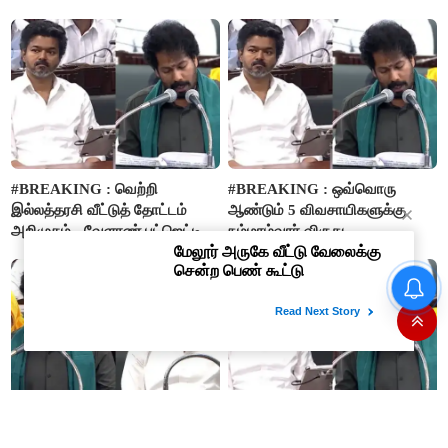
விவசாயிகளுக்கு மானியத்தில்
பம்புசெட் வழங்கப்படும்..!
#BREAKING : வெற்றி
#BREAKING : ஒவ்வொரு
இல்லத்தரசி வீட்டுத் தோட்டம்
ஆண்டும் 5 விவசாயிகளுக்கு
அறிமுகம் - வேளாண் பட்ஜெட்டில்
நம்மாழ்வார் விருது
அறிவிப்பு..!
வழங்கப்படும்..!
“LABEL, STICKER
ஆட்சியாகத்தான் இதைப்
பார்க்கிறேன்”-
எம்.ஆர்.கே.பன்னீர்செல்வம்
#BREAKING : அஞ்சலை
#BREAKING : ஆதிதிராவிடர் –