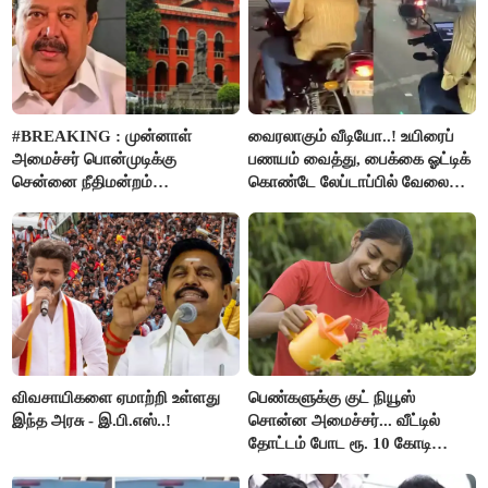
#BREAKING : முன்னாள்
வைரலாகும் வீடியோ..! உயிரைப்
அமைச்சர் பொன்முடிக்கு
பணயம் வைத்து, பைக்கை ஓட்டிக்
சென்னை நீதிமன்றம்
கொண்டே லேப்டாப்பில் வேலை
பிடிவாரண்ட்..!
பார்த்த நபர்..!
விவசாயிகளை ஏமாற்றி உள்ளது
பெண்களுக்கு குட் நியூஸ்
இந்த அரசு - இ.பி.எஸ்..!
சொன்ன அமைச்சர்... வீட்டில்
தோட்டம் போட ரூ. 10 கோடி
நிதி..!