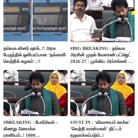
தவெக-வினர் ஷாக்..!! அரசு
#BIG BREAKING : தவெக
பேருந்தில் ஒளிபரப்பான ‘தக்காளி
அரசின் முதல் வேளாண் பட்ஜெட்
வெற்றிக் கழகம்’..!!
2026-27 : முக்கிய அம்சங்கள் ஓர்
பார்வை..!
#BREAKING : போர்வெல் –
#JUST IN : ‘விவசாயம் காக்க’
கிணறு அமைக்க
‘வெற்றி வான்மகள்’ திட்டம்
மானியம்..! 1000
உருவாக்கப்படும்..!