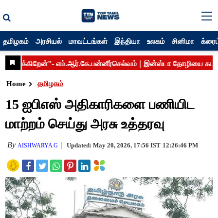
தமிழகம்
அரசியல்
மாவட்டங்கள்
இந்தியா
உலகம்
சினிமா
க்ரைம
Home
தமிழகம்
15 ஐபிஎஸ் அதிகாரிகளை பணியிட
மாற்றம் செய்து அரசு உத்தரவு
By
Updated: May 20, 2026, 17:56 IST
12:26:46 PM
AISHWARYA G