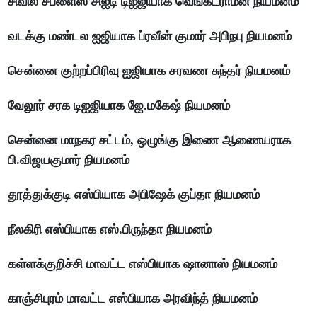
சிவில் சப்ளைஸ் சிஐடி டிஐஜியாக வெங்கட்ராமன் நியமனம்
வடக்கு மண்டல ஐஜியாக ப்ரவீன் குமார் அபிநபு நியமனம்
சென்னை குற்றப்பிரிவு ஐஜியாக சரவண சுந்தர் நியமனம்
வேலூர் சரக டிஐஜியாக ஜே.மகேஷ் நியமனம்
சென்னை மாநகர சட்டம், ஒழுங்கு இணை ஆணையராக
பி.விஜயகுமார் நியமனம்
தூத்துக்குடி எஸ்பியாக அபிஷேக் குப்தா நியமனம்
நீலகிரி எஸ்பியாக எஸ்.பிருந்தா நியமனம்
கள்ளக்குறிச்சி மாவட்ட எஸ்பியாக ஷானாஸ் நியமனம்
காஞ்சிபுரம் மாவட்ட எஸ்பியாக அரவிந்த் நியமனம்