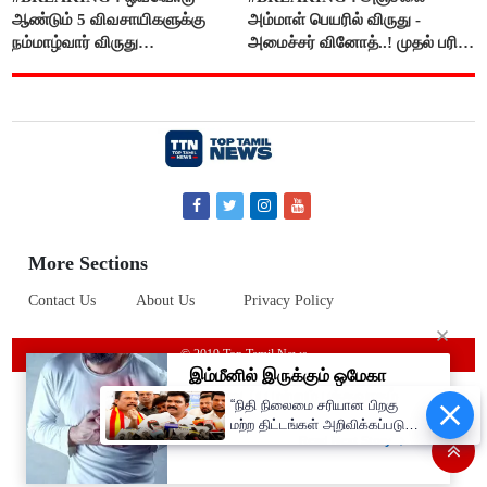
ஆண்டும் 5 விவசாயிகளுக்கு
அம்மாள் பெயரில் விருது -
நம்மாழ்வார் விருது
அமைச்சர் வினோத்..! முதல் பரிசு
வழங்கப்படும்..!
ரூ.2.50 லட்சம் வழங்கப்படும்..!
More Sections
Contact Us
About Us
Privacy Policy
© 2019 Top Tamil News
“நிதி நிலைமை சரியான பிறகு
மற்ற திட்டங்கள் அறிவிக்கப்படும்”-
அமைச்சர் நிர்மல்குமார் விளக்கம்