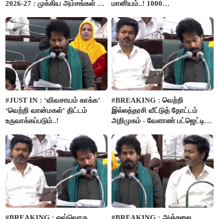
2026-27 : முக்கிய அம்சங்கள் ஓர்
மானியம்..! 1000
பார்வை..!
விவசாயிகளுக்கு மானியத்தில்
பம்புசெட் வழங்கப்படும்..!
#JUST IN : ‘விவசாயம் காக்க’
#BREAKING : வெற்றி
‘வெற்றி வான்மகள்’ திட்டம்
இல்லத்தரசி வீட்டுத் தோட்டம்
உருவாக்கப்படும்..!
அறிமுகம் - வேளாண் பட்ஜெட்டில்
அறிவிப்பு..!
#BREAKING : ஒவ்வொரு
#BREAKING : அஞ்சலை