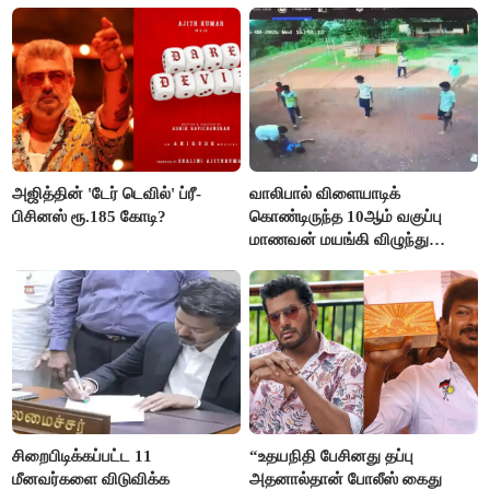
அஜித்தின் 'டேர் டெவில்' ப்ரீ-
வாலிபால் விளையாடிக்
பிசினஸ் ரூ.185 கோடி?
கொண்டிருந்த 10ஆம் வகுப்பு
மாணவன் மயங்கி விழுந்து
உயிரிழப்பு
சிறைபிடிக்கப்பட்ட 11
“உதயநிதி பேசினது தப்பு
மீனவர்களை விடுவிக்க
அதனால்தான் போலீஸ் கைது