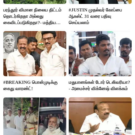
பரந்தூர் விமான நிலைய திட்டம்
#JUSTIN முதல்வர் கோப்பை
தொடர்கிறதா அல்லது
ஆகஸ்ட் 31 வரை பதிவு
கைவிடப்படுகிறதா?- மத்திய
செய்யலாம்
அரசு விளக்கம்
#BREAKING பொன்முடிக்கு
மதுபானங்கள் டோர் டெலிவரியா?
கைது வாரண்ட்!
- அமைச்சர் விக்னேஷ் விளக்கம்