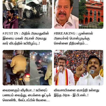
#JUST IN : அதிக் அகமதுவின்
#BREAKING : முன்னாள்
இளைய மகன் அபான் அகமது
அமைச்சர் பொன்முடிக்கு
கார் விபத்தில் உயிரிழப்பு..!
சென்னை நீதிமன்றம்
பிடிவாரண்ட்..!
வைரலாகும் வீடியோ..! உயிரைப்
விவசாயிகளை ஏமாற்றி உள்ளது
பணயம் வைத்து, பைக்கை ஓட்டிக்
இந்த அரசு - இ.பி.எஸ்..!
கொண்டே லேப்டாப்பில் வேலை
பார்த்த நபர்..!