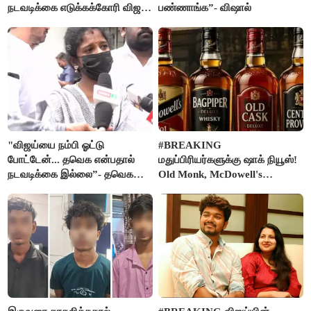
நடவடிக்கை எடுக்கக்கோரி விஜய்
பண்ணாங்க”- விஷால்
கடிதம்
"விஜய்யை நம்பி ஓட்டு
#BREAKING
போட்டேன்... தவெக என்பதால்
மதுப்பிரியர்களுக்கு ஷாக் நியூஸ்!
நடவடிக்கை இல்லை”- தவெக
Old Monk, McDowell's
நிர்வாகியால் பாதிக்கப்பட்ட பெண்
மதுபானங்களை விற்பனை செய்ய
கதறல்
FSSAI தடை