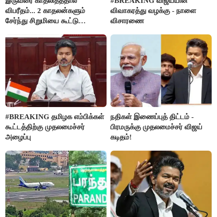
இருவரை காதலித்ததால்
#BREAKING விஜய்யின்
விபரீதம்... 2 காதலன்களும்
விவாகரத்து வழக்கு - நாளை
சேர்ந்து சிறுமியை கூட்டு
விசாரணை
வன்கொடுமை செய்து கொலை
செய்த கொடூரம்
#BREAKING தமிழக எம்பிக்கள்
நதிகள் இணைப்புத் திட்டம் -
கூட்டத்திற்கு முதலமைச்சர்
பிரமருக்கு முதலமைச்சர் விஜய்
அழைப்பு
கடிதம்!