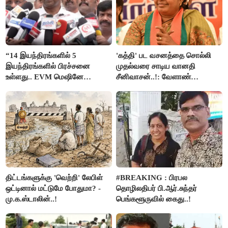
“14 இயந்திரங்களில் 5
'கத்தி' பட வசனத்தை சொல்லி
இயந்திரங்களில் பிரச்சனை
முதல்வரை சாடிய வானதி
உள்ளது.. EVM மெஷினே
சீனிவாசன்..!: வேளாண்
பிரச்சனையா இருக்கு”- என்.ஆர்.
பட்ஜெட்டுக்கு பாஜக கடும்
இளங்கோ
எதிர்ப்பு!
திட்டங்களுக்கு 'வெற்றி' லேபிள்
#BREAKING : பிரபல
ஒட்டினால் மட்டுமே போதுமா? -
தொழிலதிபர் பி.ஆர்.சுந்தர்
மு.க.ஸ்டாலின்..!
பெங்களூருவில் கைது..!