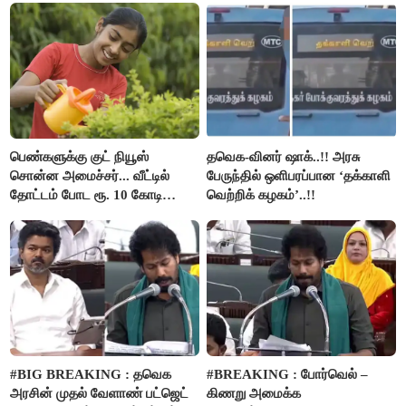
பெண்களுக்கு குட் நியூஸ்
தவெக-வினர் ஷாக்..!! அரசு
சொன்ன அமைச்சர்... வீட்டில்
பேருந்தில் ஒளிபரப்பான ‘தக்காளி
தோட்டம் போட ரூ. 10 கோடி
வெற்றிக் கழகம்’..!!
நிதி..!
#BIG BREAKING : தவெக
#BREAKING : போர்வெல் –
அரசின் முதல் வேளாண் பட்ஜெட்
கிணறு அமைக்க