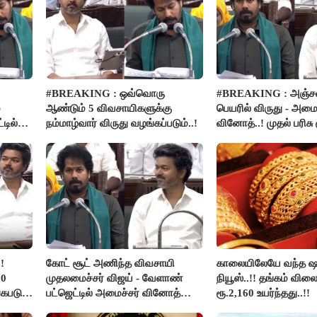
#BREAKING : ஒவ்வொரு
#BREAKING : அஞ்ச
்
ஆண்டும் 5 விவசாயிகளுக்கு
பெயரில் விருது - அமைச
டில்
நம்மாழ்வார் விருது வழங்கப்படும்..!
வினோத்..! முதல் பரிசு 
லட்சம் வழங்கப்படும்..!
!
கோட் சூட் அணிந்த விவசாயி
காலையிலேயே வந்த ஷா
00
முதலமைச்சர் விஜய் - வேளாண்
நியூஸ்..!! தங்கம் வில
்கபடும்
பட்ஜெட்டில் அமைச்சர் வினோத்
ரூ.2,160 உயர்ந்தது..!!
பெருமிதம்..!