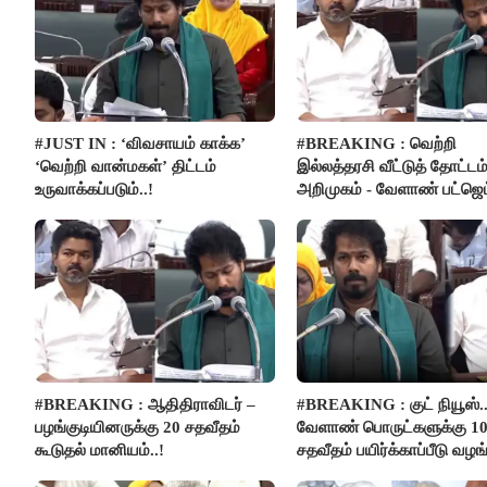
#JUST IN : ‘விவசாயம் காக்க’
#BREAKING : வெற்றி
‘வெற்றி வான்மகள்’ திட்டம்
இல்லத்தரசி வீட்டுத் தோட்டம
உருவாக்கப்படும்..!
அறிமுகம் - வேளாண் பட்ஜெட்
அறிவிப்பு..!
#BREAKING : ஆதிதிராவிடர் –
#BREAKING : குட் நியூஸ்..
பழங்குடியினருக்கு 20 சதவீதம்
வேளாண் பொருட்களுக்கு 1
கூடுதல் மானியம்..!
சதவீதம் பயிர்க்காப்பீடு வழங
- அமைச்சர் வினோத்..!