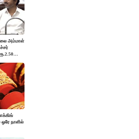
லை அம்மாள்
்சர்
ரூ.2.50
க்கிங்
ை ஒரே நாளில்