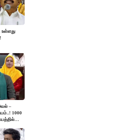
 உள்ளது
!
ெல் –
ம்..! 1000
யத்தில்
.!