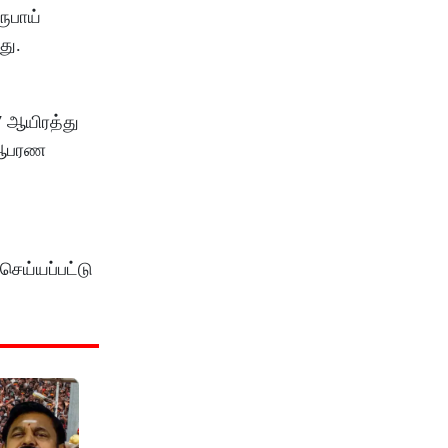
ரூபாய்
து.
7 ஆயிரத்து
் ஆபரண
செய்யப்பட்டு