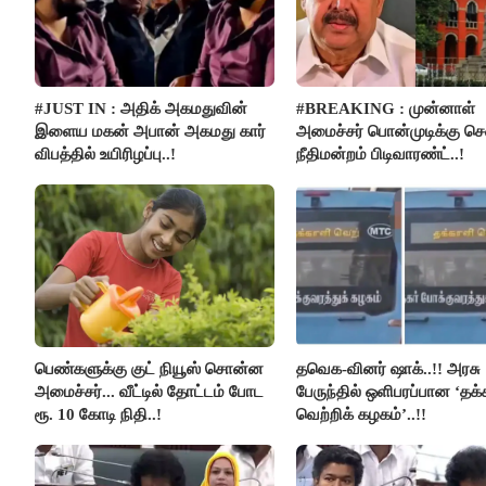
#JUST IN : அதிக் அகமதுவின்
#BREAKING : முன்னாள்
இளைய மகன் அபான் அகமது கார்
அமைச்சர் பொன்முடிக்கு 
விபத்தில் உயிரிழப்பு..!
நீதிமன்றம் பிடிவாரண்ட்..!
பெண்களுக்கு குட் நியூஸ் சொன்ன
தவெக-வினர் ஷாக்..!! அரசு
அமைச்சர்... வீட்டில் தோட்டம் போட
பேருந்தில் ஒளிபரப்பான ‘தக
ரூ. 10 கோடி நிதி..!
வெற்றிக் கழகம்’..!!