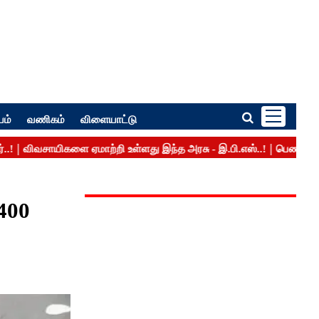
பம்
வணிகம்
விளையாட்டு
,400