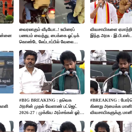
வைரலாகும் வீடியோ..! உயிரைப்
விவசாயிகளை ஏமாற்றி
சென்னை
பணயம் வைத்து, பைக்கை ஓட்டிக்
இந்த அரசு - இ.பி.எஸ்..
கொண்டே லேப்டாப்பில் வேலை
பார்த்த நபர்..!
#BIG BREAKING : தவெக
#BREAKING : போர்வ
்காளி
அரசின் முதல் வேளாண் பட்ஜெட்
கிணறு அமைக்க மானிய
2026-27 : முக்கிய அம்சங்கள் ஓர்
விவசாயிகளுக்கு மானி
பார்வை..!
பம்புசெட் வழங்கப்படும்.