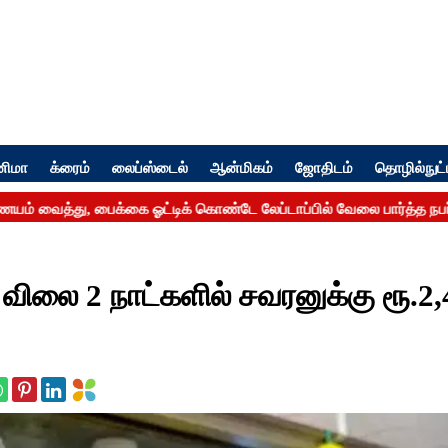
னிமா
க்ரைம்
லைப்ஸ்டைல்
ஆன்மிகம்
ஜோதிடம்
தொழில்நுட்
ம் விலை 2 நாட்களில் சவரனுக்கு ரூ.2