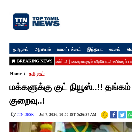
தமிழகம்
அரசியல்
மாவட்டங்கள்
இந்தியா
உலகம்
சி
Home
தமிழகம்
மக்களுக்கு குட் நியூஸ்..!! தங்க
குறைவு..!
By
Jul 7, 2026, 10:56 IST
5:26:37 AM
TTN DESK