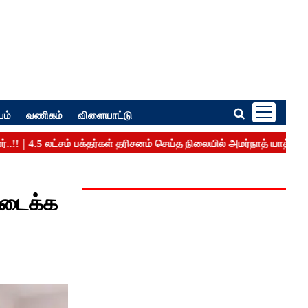
பம்
வணிகம்
விளையாட்டு
ிடைக்க