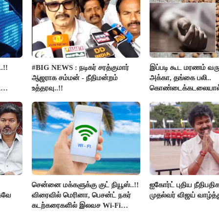
.!!
#BIG NEWS : நடிகர் சரத்குமார்
இப்படி கூட மரணம் வரு
ஆஜராக சம்மன் - நீதிமன்றம்
அக்கா, தங்கை பலி..
ி
உத்தரவு..!!
கொண்டைக்கடலையால
உயிர்கள்..!!
சென்னை மக்களுக்கு குட் நியூஸ்..!!
ஐகோர்ட் புதிய நீதிபதி
்கவே
விரைவில் மெரினா, பெசன்ட் நகர்
முதல்வர் விஜய் வாழ்த்த
கடற்கரைகளில் இலவச Wi-Fi
வசதி..!!