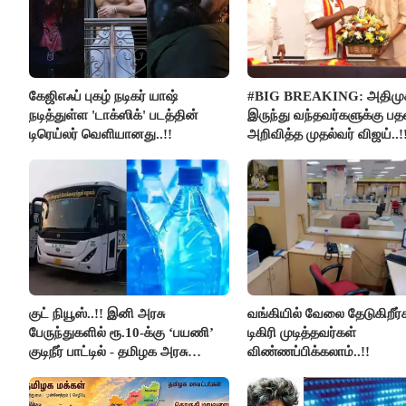
கேஜிஎஃப் புகழ் நடிகர் யாஷ்
#BIG BREAKING: அதிமுக
நடித்துள்ள 'டாக்‌ஸிக்' படத்தின்
இருந்து வந்தவர்களுக்கு ப
டிரெய்லர் வெளியானது..!!
அறிவித்த முதல்வர் விஜய்..!
குட் நியூஸ்..!! இனி அரசு
வங்கியில் வேலை தேடுகிறீர
பேருந்துகளில் ரூ.10-க்கு ‘பயணி’
டிகிரி முடித்தவர்கள்
குடிநீர் பாட்டில் - தமிழக அரசு
விண்ணப்பிக்கலாம்..!!
அறிவிப்பு..!!