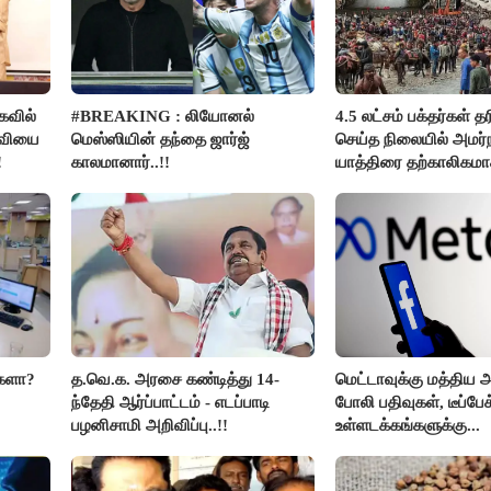
வில்
#BREAKING : லியோனல்
4.5 லட்சம் பக்தர்கள் த
தவியை
மெஸ்ஸியின் தந்தை ஜார்ஜ்
செய்த நிலையில் அமர்
!
காலமானார்..!!
யாத்திரை தற்காலிகம
நிறுத்தம்..!!
்களா?
த.வெ.க. அரசை கண்டித்து 14-
மெட்டாவுக்கு மத்திய அ
ந்தேதி ஆர்ப்பாட்டம் - எடப்பாடி
போலி பதிவுகள், டீப்பேக
பழனிசாமி அறிவிப்பு..!!
உள்ளடக்கங்களுக்கு...