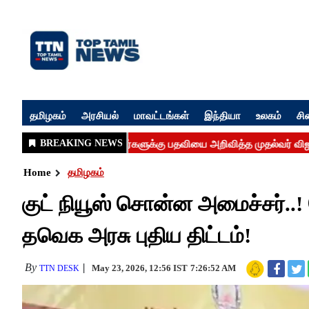
தமிழகம்
அரசியல்
மாவட்டங்கள்
இந்தியா
உலகம்
சி
Home
தமிழகம்
குட் நியூஸ் சொன்ன அமைச்சர்.
தவெக அரசு புதிய திட்டம்!
By
May 23, 2026, 12:56 IST
7:26:52 AM
TTN DESK