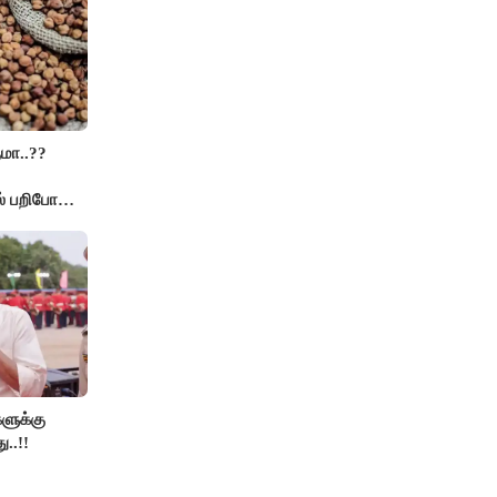
மா..??
் பறிபோன
களுக்கு
ு..!!