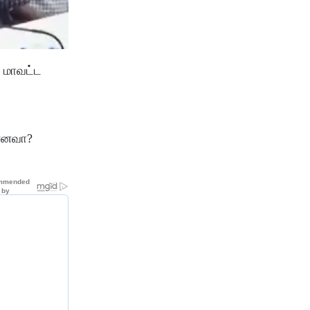
ை மாவட்ட
்ளனவா?