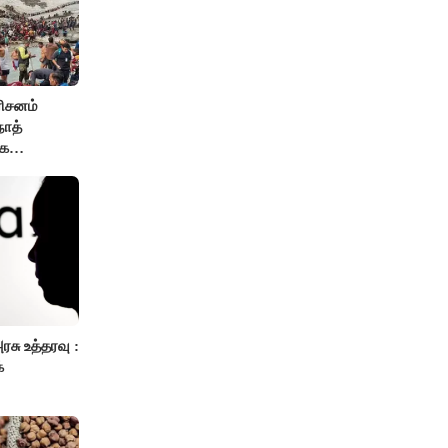
ரிசனம்
நாத்
ாக
ரசு உத்தரவு :
்