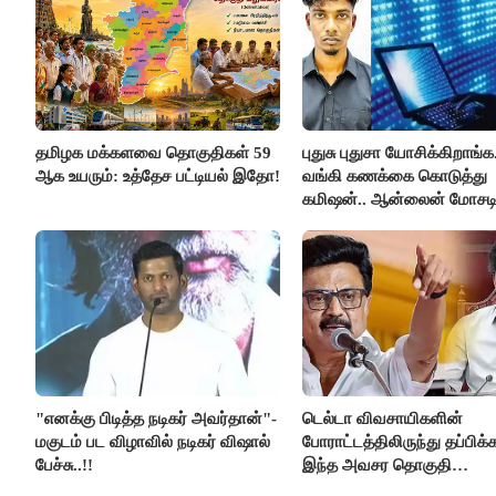
தமிழக மக்களவை தொகுதிகள் 59
புதுசு புதுசா யோசிக்கிறாங்க.
ஆக உயரும்: உத்தேச பட்டியல் இதோ!
வங்கி கணக்கை கொடுத்து
கமிஷன்.. ஆன்லைன் மோசட
கும்பலுக்கு உதவிய வாலிபர்
கைது..!!
"எனக்கு பிடித்த நடிகர் அவர்தான்"-
டெல்டா விவசாயிகளின்
மகுடம் பட விழாவில் நடிகர் விஷால்
போராட்டத்திலிருந்து தப்பிக
பேச்சு..!!
இந்த அவசர தொகுதி
மறுவரையறை நாடகத்தை