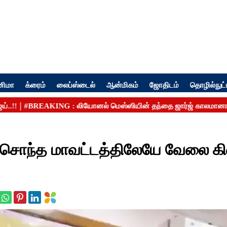
னிமா
க்ரைம்
லைப்ஸ்டைல்
ஆன்மிகம்
ஜோதிடம்
தொழில்நுட்
.! சொந்த மாவட்டத்திலேயே வேலை க