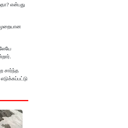
றதா? என்பது
ு முறையான
ிலேயே
றார்.
ை சார்ந்த
எடுக்கப்பட்டு