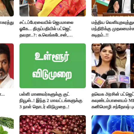
ாகரத்து
சட்டப்பேரவையில் ஜெபமாலை
மத்திய வெளியுறவுத்த
ஓகே... திருப்பதியில் பட்ஜெட்
மந்திரிக்கு முதலமைச்ச
தவறா..?: சு.வெங்கடேசன்,
கடிதம்..!!
திருமாவளவனுக்கு தமிழிசை
கேள்வி..!
...
பள்ளி மாணவர்களுக்கு குட்
தவெக அரசின் பட்ஜெட்
நியூஸ்..! இந்த 2 மாவட்டங்களுக்கு
கவுண்டம்பாளையம் 
3 நாள் தொடர் விடுமுறை..!
கனிமொழி சந்தோஷ் புக