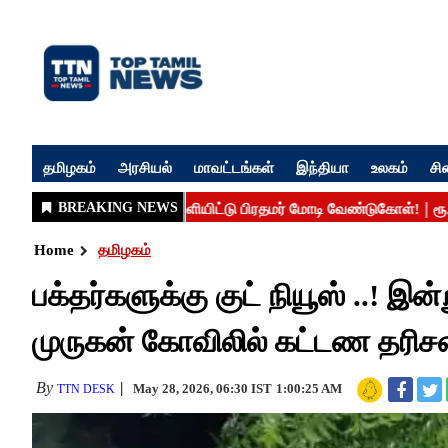
தமிழகம்
அரசியல்
மாவட்டங்கள்
இந்தியா
உலகம்
சி
Home
தமிழகம்
பக்தர்களுக்கு குட் நியூஸ் ..! இன
முருகன் கோவிலில் கட்டண தரிசனம
By
May 28, 2026, 06:30 IST
1:00:25 AM
TTN DESK