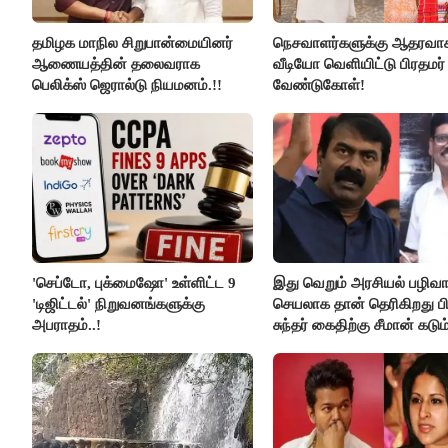
தமிழக மாநில சிறுபான்மையினர்
நெசவாளர்களுக்கு ஆதரவா
ஆணையத்தின் தலைவராக
வீடியோ வெளியிட்டு பிரதமர்
பெலிக்ஸ் ஜெரால்டு நியமனம்.!!
வேண்டுகோள்!
'செப்டோ, புக்மைஷோ' உள்ளிட்ட 9
இது வெறும் அரசியல் பழிவாங
'டிஜிட்டல்' நிறுவனங்களுக்கு
செயலாக தான் தெரிகிறது பி
அபராதம்..!
சுந்தர் கைதிற்கு சீமான் கடும
கண்டனம்..!