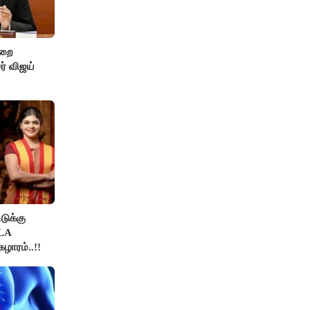
ுறை
ர் விஜய்
டுக்கு
MLA
ழாரம்..!!