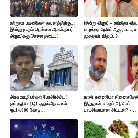
சுற்றுலா பயணிகள் கவனத்திற்கு..!
இன்று விஜய் – சங்கீதா விவ
இன்று முதல் நெல்லை அகஸ்தியர்
வழக்கு: நேரில் ஆஜராவாரா
அருவிக்கு செல்ல தடை..!
முதல்வர் விஜய்..?
அரசு ஊழியர்கள் பேரதிர்ச்சி..!
நான் என்னமோ நினைச்சேன்
ஓய்வூதிய நிதி ஒதுக்கீடு சுமார்
இதுதான் விஜய் அரசின்
ரூ.14,000 கோடி
புரட்சிகரமான திட்டமா? -
குறைக்கப்பட்டுள்ளது..!
ஆர்.பி.உதயகுமார்..!