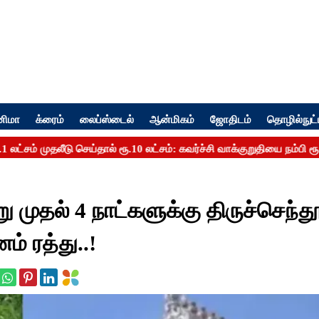
னிமா
க்ரைம்
லைப்ஸ்டைல்
ஆன்மிகம்
ஜோதிடம்
தொழில்நுட்
்று முதல் 4 நாட்களுக்கு திருச்செந்தூ
் ரத்து..!