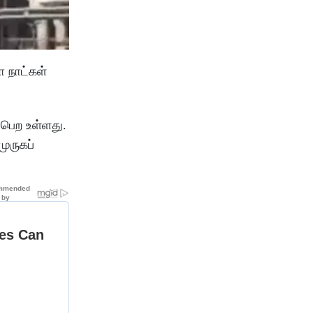
ா நாட்கள்
ைபெற உள்ளது.
ுருகப்