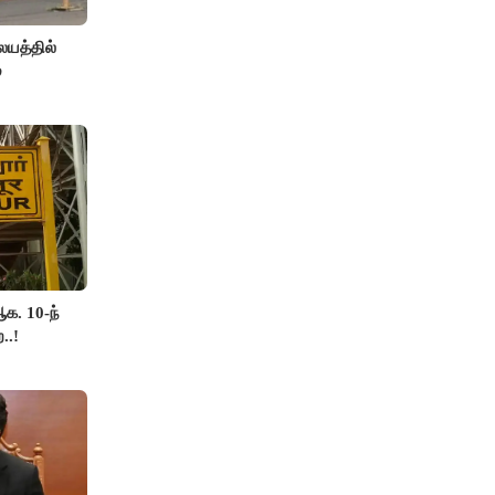
யத்தில்
்
க. 10-ந்
..!