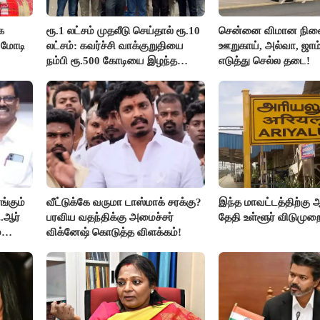
க
ரூ.1 லட்சம் முதலீடு செய்தால் ரூ.10
சென்னை விமான நிலை
 மோடி
லட்சம்: கவர்ச்சி வாக்குறுதியை
ஊறுகாய், அல்வா, ஜாம
நம்பி ரூ.500 கோடியை இழந்த
எடுத்து செல்ல தடை!
திருப்பூர் மக்கள்!
்கும்
வீட்டுக்கே வருமா டாஸ்மாக் சரக்கு?
இந்த மாவட்டத்திற்கு ஆ
.ஆர்
பரவிய வதந்திக்கு அமைச்சர்
தேதி உள்ளூர் விடுமுறை
்
விக்னேஷ் கொடுத்த விளக்கம்!