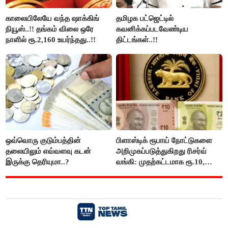
காலையிலேயே வந்த ஷாக்கிங்
தமிழக பட்ஜெட்டில்
நியூஸ்..!! தங்கம் விலை ஒரே
கவனிக்கப்படவேண்டிய
நாளில் ரூ.2,160 உயர்ந்தது..!!
திட்டங்கள்..!!
ஒவ்வொரு குடும்பத்தின்
பிளாஸ்டிக் ரூபாய் நோட்டுகளை
தலையிலும் எவ்வளவு கடன்
அறிமுகப்படுத்துகிறது ரிசர்வ்
இருக்கு தெரியுமா..?
வங்கி: முதற்கட்டமாக ரூ.10,
ரூ.20 நோட்டுகள் அச்சடிப்பு!