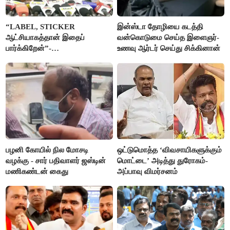
“LABEL, STICKER
இன்ஸ்டா தோழியை கடத்தி
ஆட்சியாகத்தான் இதைப்
வன்கொடுமை செய்த இளைஞர்-
பார்க்கிறேன்”-
உணவு ஆர்டர் செய்து சிக்கினான்
எம்.ஆர்.கே.பன்னீர்செல்வம்
பழனி கோயில் நில மோசடி
ஒட்டுமொத்த ‘விவசாயிகளுக்கும்
வழக்கு - சார் பதிவாளர் ஜஸ்டின்
மொட்டை’ அடித்து துரோகம்-
மணிகண்டன் கைது
அப்பாவு விமர்சனம்