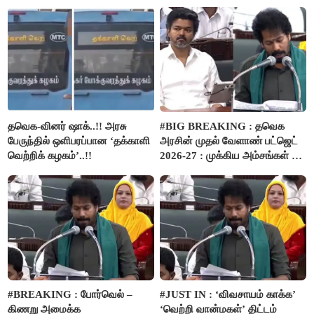
நிதி..!
தவெக-வினர் ஷாக்..!! அரசு
#BIG BREAKING : தவெக
பேருந்தில் ஒளிபரப்பான ‘தக்காளி
அரசின் முதல் வேளாண் பட்ஜெட்
வெற்றிக் கழகம்’..!!
2026-27 : முக்கிய அம்சங்கள் ஓர்
பார்வை..!
#BREAKING : போர்வெல் –
#JUST IN : ‘விவசாயம் காக்க’
கிணறு அமைக்க
‘வெற்றி வான்மகள்’ திட்டம்