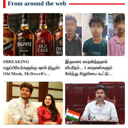
From around the web
#BREAKING
இருவரை காதலித்ததால்
மதுப்பிரியர்களுக்கு ஷாக் நியூஸ்!
விபரீதம்... 2 காதலன்களும்
Old Monk, McDowell's
சேர்ந்து சிறுமியை கூட்டு
மதுபானங்களை விற்பனை செய்ய
வன்கொடுமை செய்து கொலை
FSSAI தடை
செய்த கொடூரம்