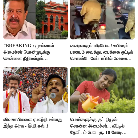
#BREAKING : முன்னாள்
வைரலாகும் வீடியோ..! உயிரைப்
அமைச்சர் பொன்முடிக்கு
பணயம் வைத்து, பைக்கை ஓட்டிக்
சென்னை நீதிமன்றம்
கொண்டே லேப்டாப்பில் வேலை
பிடிவாரண்ட்..!
பார்த்த நபர்..!
விவசாயிகளை ஏமாற்றி உள்ளது
பெண்களுக்கு குட் நியூஸ்
இந்த அரசு - இ.பி.எஸ்..!
சொன்ன அமைச்சர்... வீட்டில்
தோட்டம் போட ரூ. 10 கோடி