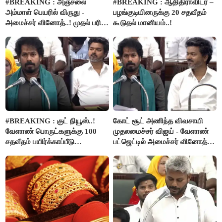
#BREAKING : அஞ்சலை
#BREAKING : ஆதிதிராவிடர் –
அம்மாள் பெயரில் விருது -
பழங்குடியினருக்கு 20 சதவீதம்
அமைச்சர் வினோத்..! முதல் பரிசு
கூடுதல் மானியம்..!
ரூ.2.50 லட்சம் வழங்கப்படும்..!
#BREAKING : குட் நியூஸ்..!
கோட் சூட் அணிந்த விவசாயி
வேளாண் பொருட்களுக்கு 100
முதலமைச்சர் விஜய் - வேளாண்
சதவீதம் பயிர்க்காப்பீடு
பட்ஜெட்டில் அமைச்சர் வினோத்
வழங்கபடும் - அமைச்சர்
பெருமிதம்..!
வினோத்..!