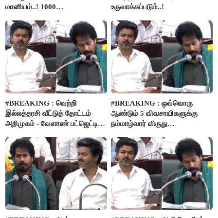
மானியம்..! 1000
உருவாக்கப்படும்..!
விவசாயிகளுக்கு மானியத்தில்
பம்புசெட் வழங்கப்படும்..!
#BREAKING : வெற்றி
#BREAKING : ஒவ்வொரு
இல்லத்தரசி வீட்டுத் தோட்டம்
ஆண்டும் 5 விவசாயிகளுக்கு
அறிமுகம் - வேளாண் பட்ஜெட்டில்
நம்மாழ்வார் விருது
அறிவிப்பு..!
வழங்கப்படும்..!