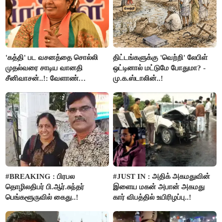
'கத்தி' பட வசனத்தை சொல்லி
திட்டங்களுக்கு 'வெற்றி' லேபிள்
முதல்வரை சாடிய வானதி
ஒட்டினால் மட்டுமே போதுமா? -
சீனிவாசன்..!: வேளாண்
மு.க.ஸ்டாலின்..!
பட்ஜெட்டுக்கு பாஜக கடும்
எதிர்ப்பு!
#BREAKING : பிரபல
#JUST IN : அதிக் அகமதுவின்
தொழிலதிபர் பி.ஆர்.சுந்தர்
இளைய மகன் அபான் அகமது
பெங்களூருவில் கைது..!
கார் விபத்தில் உயிரிழப்பு..!