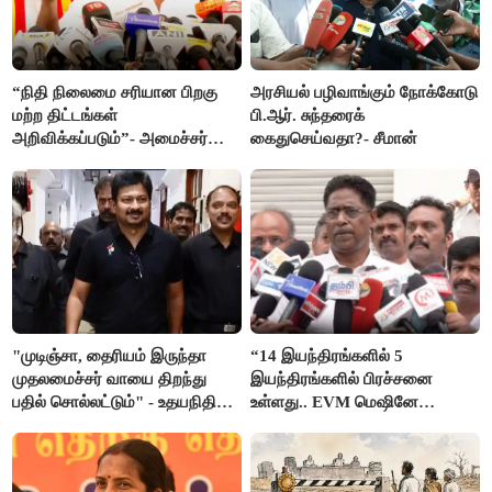
“நிதி நிலைமை சரியான பிறகு
அரசியல் பழிவாங்கும் நோக்கோடு
மற்ற திட்டங்கள்
பி.ஆர். சுந்தரைக்
அறிவிக்கப்படும்”- அமைச்சர்
கைதுசெய்வதா?- சீமான்
நிர்மல்குமார் விளக்கம்
"முடிஞ்சா, தைரியம் இருந்தா
“14 இயந்திரங்களில் 5
முதலமைச்சர் வாயை திறந்து
இயந்திரங்களில் பிரச்சனை
பதில் சொல்லட்டும்" - உதயநிதி
உள்ளது.. EVM மெஷினே
ஸ்டாலின்
பிரச்சனையா இருக்கு”- என்.ஆர்.
இளங்கோ