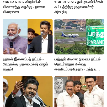
#BREAKING விஜய்யின்
#BREAKING தமிழக எம்பிக்கள்
விவாகரத்து வழக்கு - நாளை
கூட்டத்திற்கு முதலமைச்சர்
விசாரணை
அழைப்பு
நதிகள் இணைப்புத் திட்டம் -
பரந்தூர் விமான நிலைய திட்டம்
பிரமருக்கு முதலமைச்சர் விஜய்
தொடர்கிறதா அல்லது
கடிதம்!
கைவிடப்படுகிறதா?- மத்திய
அரசு விளக்கம்