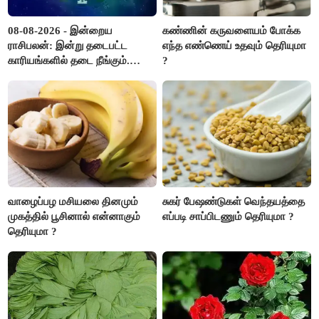
08-08-2026 - இன்றைய
கண்ணின் கருவளையம் போக்க
ராசிபலன்: இன்று தடைபட்ட
எந்த எண்ணெய் உதவும் தெரியுமா
காரியங்களில் தடை நீங்கும்.
?
பணவரத்து எதிர்பார்த்தபடி
இருக்கும். ஆன்மீக எண்ணம்
அதிகரிக்கும்..!
வாழைப்பழ மசியலை தினமும்
சுகர் பேஷண்டுகள் வெந்தயத்தை
முகத்தில் பூசினால் என்னாகும்
எப்படி சாப்பிடணும் தெரியுமா ?
தெரியுமா ?