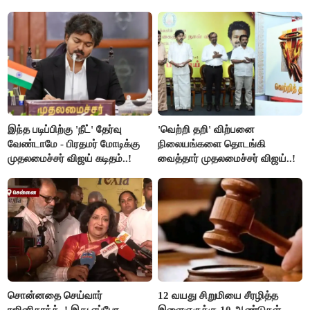
விளக்கம்..!
இந்த படிப்பிற்கு 'நீட்' தேர்வு
'வெற்றி தறி' விற்பனை
வேண்டாமே - பிரதமர் மோடிக்கு
நிலையங்களை தொடங்கி
முதலமைச்சர் விஜய் கடிதம்..!
வைத்தார் முதலமைச்சர் விஜய்..!
சொன்னதை செய்வார்
12 வயது சிறுமியை சீரழித்த
ரஜினிகாந்த்..! இது எப்போ
இளைஞருக்கு 10 ஆண்டுகள்