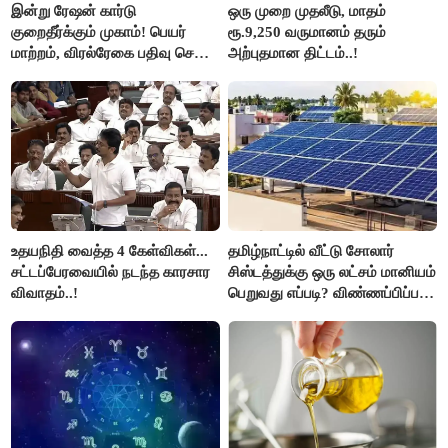
இன்று ரேஷன் கார்டு
ஒரு முறை முதலீடு, மாதம்
குறைதீர்க்கும் முகாம்! பெயர்
ரூ.9,250 வருமானம் தரும்
மாற்றம், விரல்ரேகை பதிவு செய்ய
அற்புதமான திட்டம்..!
அரிய வாய்ப்பு!
உதயநிதி வைத்த 4 கேள்விகள்...
தமிழ்நாட்டில் வீட்டு சோலார்
சட்டப்பேரவையில் நடந்த காரசார
சிஸ்டத்துக்கு ஒரு லட்சம் மானியம்
விவாதம்..!
பெறுவது எப்படி? விண்ணப்பிப்பது
எப்படி?