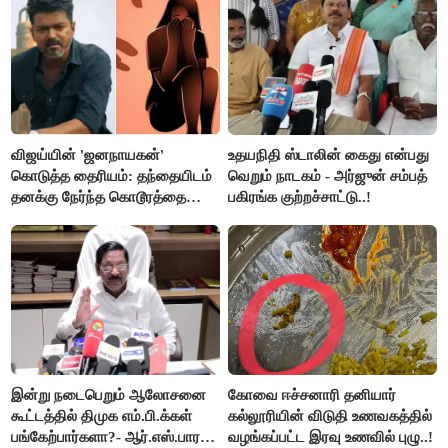
விஜய்யின் 'ஜனநாயகன்'
உதயநிதி ஸ்டாலின் கைது என்பது
கொடுத்த தைரியம்: தந்தையிடம்
வெறும் நாடகம் - அர்ஜுன் சம்பத்
தனக்கு நேர்ந்த கொடூரத்தை
பகிரங்க குற்றச்சாட்டு..!
கூறிய சிறுமி!
இன்று நடைபெறும் ஆலோசனை
கோவை ஈச்சனாரி தனியார்
கூட்டத்தில் திமுக எம்.பி.க்கள்
கல்லூரியின் விடுதி உணவகத்தில்
பங்கேற்பார்களா?- ஆர்.எஸ்.பாரதி
வழங்கப்பட்ட இரவு உணவில் புழு..!