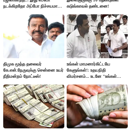
நடக்கிறதோ அப்போ நிச்சயமாக
கடுங்காவல் தண்டனை!
ரஜினி ₹1 கோடி தருவார் - லதா
ரஜினிகாந்த்..!
திமுக மூத்த தலைவர்
உங்கள் மாமனார்கிட்டயே
கே.என்.நேருவுக்கு சென்னை உயர்
கேளுங்கள்!: உதயநிதி
நீதிமன்றம் நோட்டீஸ்!
விமர்சனம்... உடனே "உங்கள்
அப்பாவிடம் கேளுங்கள்" என
ஆதவ் அர்ஜுனா பதிலடி!