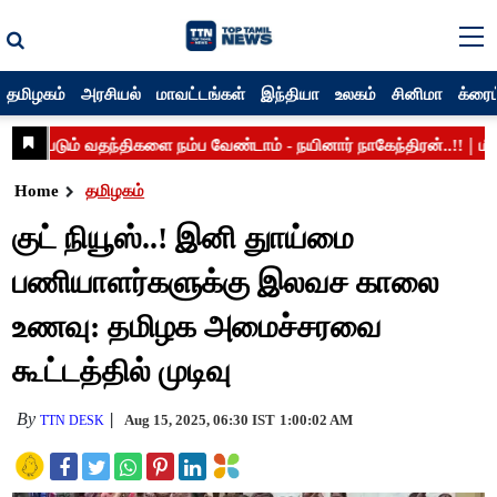
தமிழகம்
அரசியல்
மாவட்டங்கள்
இந்தியா
உலகம்
சினிமா
க்ரைம
Home
தமிழகம்
குட் நியூஸ்..! இனி துாய்மை
பணியாளர்களுக்கு இலவச காலை
உணவு: தமிழக அமைச்சரவை
கூட்டத்தில் முடிவு
By
Aug 15, 2025, 06:30 IST
1:00:02 AM
TTN DESK