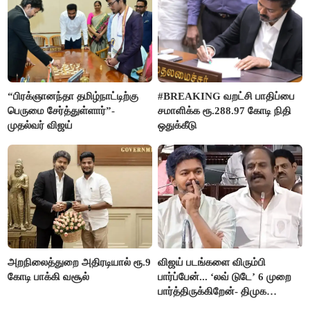
“பிரக்ஞானந்தா தமிழ்நாட்டிற்கு
#BREAKING வறட்சி பாதிப்பை
பெருமை சேர்த்துள்ளார்”-
சமாளிக்க ரூ.288.97 கோடி நிதி
முதல்வர் விஜய்
ஒதுக்கீடு
அறநிலைத்துறை அதிரடியால் ரூ.9
விஜய் படங்களை விரும்பி
கோடி பாக்கி வசூல்
பார்ப்பேன்... ‘லவ் டுடே’ 6 முறை
பார்த்திருக்கிறேன்- திமுக
எம்.எல்.ஏ.நெகிழ்ச்சி