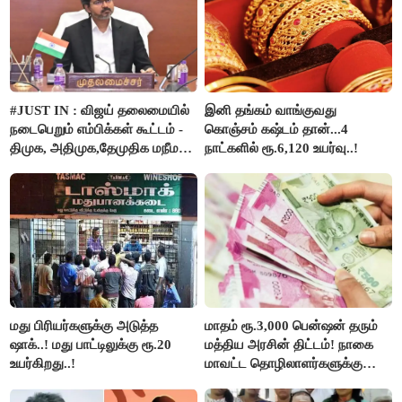
#JUST IN : விஜய் தலைமையில்
இனி தங்கம் வாங்குவது
நடைபெறும் எம்பிக்கள் கூட்டம் -
கொஞ்சம் கஷ்டம் தான்...4
திமுக, அதிமுக,தேமுதிக மநீம
நாட்களில் ரூ.6,120 உயர்வு..!
புறக்கணிப்பு..!
மது பிரியர்களுக்கு அடுத்த
மாதம் ரூ.3,000 பென்ஷன் தரும்
ஷாக்..! மது பாட்டிலுக்கு ரூ.20
மத்திய அரசின் திட்டம்! நாகை
உயர்கிறது..!
மாவட்ட தொழிலாளர்களுக்கு
ஆட்சியர் வெளியிட்ட சூப்பர்
செய்தி!