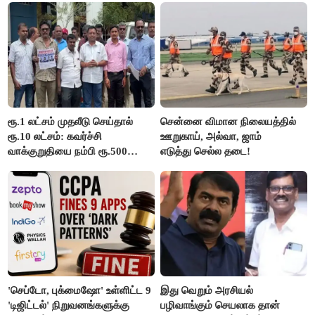
ரூ.1 லட்சம் முதலீடு செய்தால்
சென்னை விமான நிலையத்தில்
ரூ.10 லட்சம்: கவர்ச்சி
ஊறுகாய், அல்வா, ஜாம்
வாக்குறுதியை நம்பி ரூ.500
எடுத்து செல்ல தடை!
கோடியை இழந்த திருப்பூர்
மக்கள்!
'செப்டோ, புக்மைஷோ' உள்ளிட்ட 9
இது வெறும் அரசியல்
'டிஜிட்டல்' நிறுவனங்களுக்கு
பழிவாங்கும் செயலாக தான்