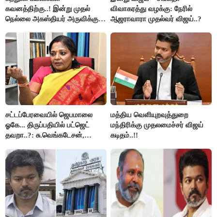
கவனத்திற்கு..! இன்று முதல்
விவாகரத்து வழக்கு: நேரில்
நெல்லை அகஸ்தியர் அருவிக்கு
ஆஜராவாரா முதல்வர் விஜய்..?
செல்ல தடை..!
சட்டப்பேரவையில் ஜெபமாலை
மத்திய வெளியுறவுத்துறை
ஓகே... திருப்பதியில் பட்ஜெட்
மந்திரிக்கு முதலமைச்சர் விஜய்
தவறா..?: சு.வெங்கடேசன்,
கடிதம்..!!
திருமாவளவனுக்கு தமிழிசை
கேள்வி..!