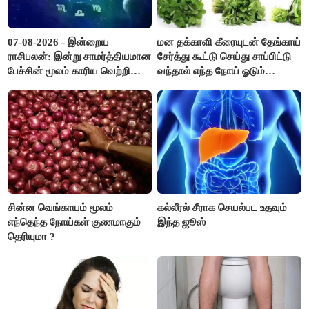
07-08-2026 - இன்றைய
மன தக்காளி கீரையுடன் தேங்காய்
ராசிபலன்: இன்று சாமர்த்தியமான
சேர்த்து கூட்டு செய்து சாப்பிட்டு
பேச்சின் மூலம் காரிய வெற்றி
வந்தால் எந்த நோய் ஓடும்
உண்டாகும். அடுத்தவரை நம்பி
தெரியுமா ?
பொறுப்புகளை ஒப்படைப்பதில்
கவனம் தேவை..!
சின்ன வெங்காயம் மூலம்
கல்லீரல் சீராக செயல்பட உதவும்
எந்தெந்த நோய்கள் குணமாகும்
இந்த ஜூஸ்
தெரியுமா ?