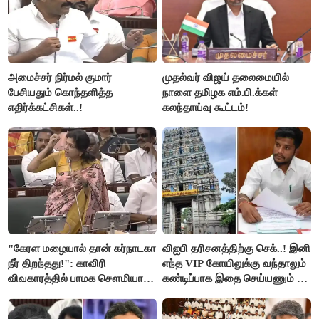
அமைச்சர் நிர்மல் குமார்
முதல்வர் விஜய் தலைமையில்
பேசியதும் கொந்தளித்த
நாளை தமிழக எம்.பி.க்கள்
எதிர்க்கட்சிகள்..!
கலந்தாய்வு கூட்டம்!
"கேரள மழையால் தான் கர்நாடகா
விஐபி தரிசனத்திற்கு செக்..! இனி
நீர் திறந்தது!": காவிரி
எந்த VIP கோயிலுக்கு வந்தாலும்
விவகாரத்தில் பாமக சௌமியா
கண்டிப்பாக இதை செய்யணும் -
அன்புமணி சாடல்!
அமைச்சர் ரமேஷ்..!