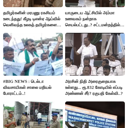
தமிழர்களின் மரபணு ரகசியம்
யாருடைய ஆட்சியில் அம்மா
உடைந்தது! கீழடி டிஎன்ஏ ஆய்வில்
உணவகம் நன்றாக
வெளிவந்த உலகத் தமிழர்களை
செயல்பட்டது..? சட்டமன்றத்தில்
மெய்சிலிர்க்க வைக்கும் உண்மை!
நடந்த காரசார விவாதம்..!
#BIG NEWS : டெல்டா
அரசின் நிதி அரைகுறையாக
விவசாயிகள் சாலை மறியல்
உள்ளது... ரூ.832 கோடியில் எப்படி
போராட்டம்..!
அண்ணன் சீர்? ரகுபதி கேள்வி..?