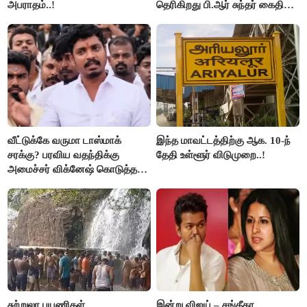
அபராதம்..!
தெரிகிறது பி.ஆர் சுந்தர் கைதிற்கு
சீமான் கடும் கண்டனம்..!
வீட்டுக்கே வருமா டாஸ்மாக்
இந்த மாவட்டத்திற்கு ஆக. 10-ந்
சரக்கு? பரவிய வதந்திக்கு
தேதி உள்ளூர் விடுமுறை..!
அமைச்சர் விக்னேஷ் கொடுத்த
விளக்கம்!
சுற்றுலா பயணிகள்
இன்று விஜய் – சங்கீதா