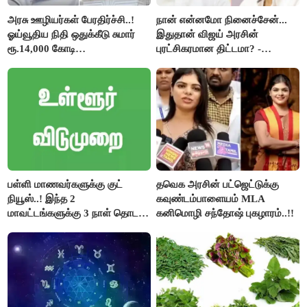
அரசு ஊழியர்கள் பேரதிர்ச்சி..!
நான் என்னமோ நினைச்சேன்...
ஓய்வூதிய நிதி ஒதுக்கீடு சுமார்
இதுதான் விஜய் அரசின்
ரூ.14,000 கோடி
புரட்சிகரமான திட்டமா? -
குறைக்கப்பட்டுள்ளது..!
ஆர்.பி.உதயகுமார்..!
பள்ளி மாணவர்களுக்கு குட்
தவெக அரசின் பட்ஜெட்டுக்கு
நியூஸ்..! இந்த 2
கவுண்டம்பாளையம் MLA
மாவட்டங்களுக்கு 3 நாள் தொடர்
கனிமொழி சந்தோஷ் புகழாரம்..!!
விடுமுறை..!