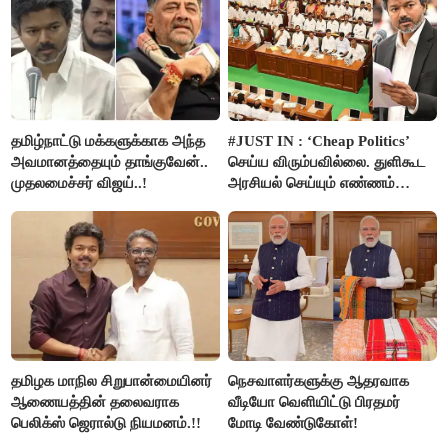
தமிழ்நாட்டு மக்களுக்காக அந்த
#JUST IN : ‘Cheap Politics’
அவமானத்தையும் தாங்குவேன்..
செய்ய விரும்பவில்லை. துளிகூட
முதலமைச்சர் விஜய்..!
அரசியல் செய்யும் எண்ணம்
இல்லை - உதயநிதிக்கு முதல்வர்
விஜய் பதில்!
தமிழக மாநில சிறுபான்மையினர்
நெசவாளர்களுக்கு ஆதரவாக
ஆணையத்தின் தலைவராக
வீடியோ வெளியிட்டு பிரதமர்
பெலிக்ஸ் ஜெரால்டு நியமனம்.!!
மோடி வேண்டுகோள்!