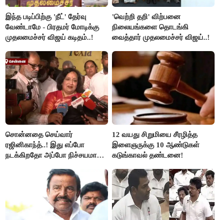
இந்த படிப்பிற்கு 'நீட்' தேர்வு
'வெற்றி தறி' விற்பனை
வேண்டாமே - பிரதமர் மோடிக்கு
நிலையங்களை தொடங்கி
முதலமைச்சர் விஜய் கடிதம்..!
வைத்தார் முதலமைச்சர் விஜய்..!
சொன்னதை செய்வார்
12 வயது சிறுமியை சீரழித்த
ரஜினிகாந்த்..! இது எப்போ
இளைஞருக்கு 10 ஆண்டுகள்
நடக்கிறதோ அப்போ நிச்சயமாக
கடுங்காவல் தண்டனை!
ரஜினி ₹1 கோடி தருவார் - லதா
ரஜினிகாந்த்..!