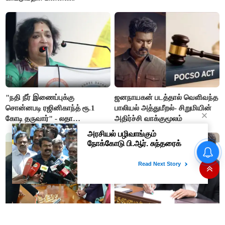
"நதி நீர் இணைப்புக்கு
ஜனநாயகன் படத்தால் வெளிவந்த
சொன்னபடி ரஜினிகாந்த் ரூ.1
பாலியல் அத்துமீறல்- சிறுமியின்
கோடி தருவார்" - லதா
அதிர்ச்சி வாக்குமூலம்
ரஜினிகாந்த்
#BREAKING ஷாக் கொடுத்த
தங்கம் விலை! அதிரடி விலை
உயர்வு
“பிரக்ஞானந்தா தமிழ்நாட்டிற்கு
#BREAKING வறட்சி பாதிப்பை