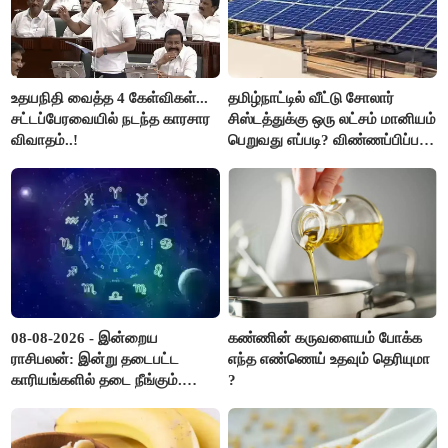
உதயநிதி வைத்த 4 கேள்விகள்...
தமிழ்நாட்டில் வீட்டு சோலார்
சட்டப்பேரவையில் நடந்த காரசார
சிஸ்டத்துக்கு ஒரு லட்சம் மானியம்
விவாதம்..!
பெறுவது எப்படி? விண்ணப்பிப்பது
எப்படி?
08-08-2026 - இன்றைய
கண்ணின் கருவளையம் போக்க
ராசிபலன்: இன்று தடைபட்ட
எந்த எண்ணெய் உதவும் தெரியுமா
காரியங்களில் தடை நீங்கும்.
?
பணவரத்து எதிர்பார்த்தபடி
இருக்கும். ஆன்மீக எண்ணம்
அதிகரிக்கும்..!