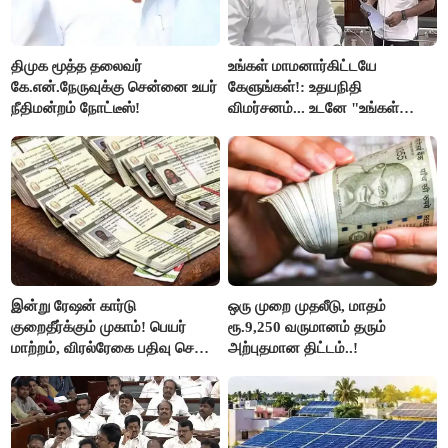
திமுக மூத்த தலைவர்
உங்கள் மாமனார்கிட்டயே
கே.என்.நேருவுக்கு சென்னை உயர்
கேளுங்கள்!: உதயநிதி
நீதிமன்றம் நோட்டீஸ்!
விமர்சனம்... உடனே "உங்கள்
அப்பாவிடம் கேளுங்கள்" என
ஆதவ் அர்ஜுனா பதிலடி!
இன்று ரேஷன் கார்டு
ஒரு முறை முதலீடு, மாதம்
குறைதீர்க்கும் முகாம்! பெயர்
ரூ.9,250 வருமானம் தரும்
மாற்றம், விரல்ரேகை பதிவு செய்ய
அற்புதமான திட்டம்..!
அரிய வாய்ப்பு!