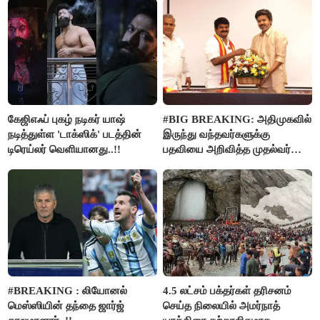
கேஜிஎஃப் புகழ் நடிகர் யாஷ்
#BIG BREAKING: அதிமுகவில்
நடித்துள்ள 'டாக்‌ஸிக்' படத்தின்
இருந்து வந்தவர்களுக்கு
டிரெய்லர் வெளியானது..!!
பதவியை அறிவித்த முதல்வர்
விஜய்..!!
#BREAKING : லியோனல்
4.5 லட்சம் பக்தர்கள் தரிசனம்
மெஸ்ஸியின் தந்தை ஜார்ஜ்
செய்த நிலையில் அமர்நாத்