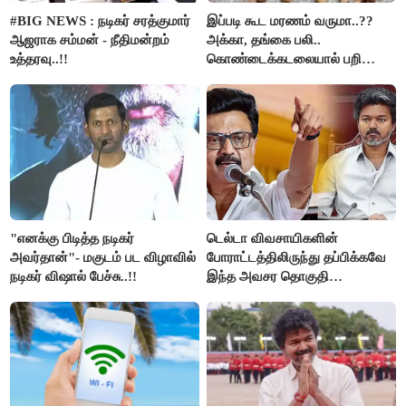
#BIG NEWS : நடிகர் சரத்குமார்
இப்படி கூட மரணம் வருமா..??
ஆஜராக சம்மன் - நீதிமன்றம்
அக்கா, தங்கை பலி..
உத்தரவு..!!
கொண்டைக்கடலையால் பறிபோன
உயிர்கள்..!!
"எனக்கு பிடித்த நடிகர்
டெல்டா விவசாயிகளின்
அவர்தான்"- மகுடம் பட விழாவில்
போராட்டத்திலிருந்து தப்பிக்கவே
நடிகர் விஷால் பேச்சு..!!
இந்த அவசர தொகுதி
மறுவரையறை நாடகத்தை
அரங்கேற்றுகிறார் முதலமைச்சர் -
திமுக ஐடி விங்..!!