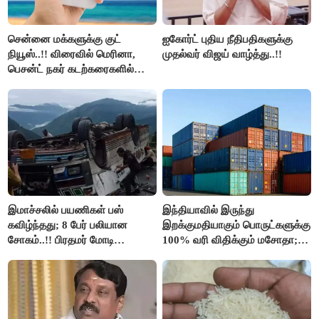
சென்னை மக்களுக்கு குட்
ஐகோர்ட் புதிய நீதிபதிகளுக்கு
நியூஸ்..!! விரைவில் மெரினா,
முதல்வர் விஜய் வாழ்த்து..!!
பெசன்ட் நகர் கடற்கரைகளில்
இலவச Wi-Fi வசதி..!!
இமாச்சலில் பயணிகள் பஸ்
இந்தியாவில் இருந்து
கவிழ்ந்தது; 8 பேர் பலியான
இறக்குமதியாகும் பொருட்களுக்கு
சோகம்..!! பிரதமர் மோடி
100% வரி விதிக்கும் மசோதா;
இரங்கல்..!!
அமெரிக்கா நிறைவேற்றம்..!!