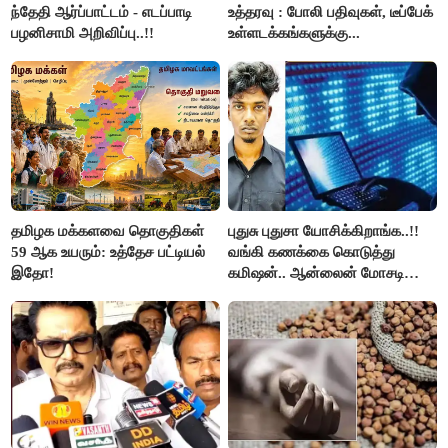
ந்தேதி ஆர்ப்பாட்டம் - எடப்பாடி
உத்தரவு : போலி பதிவுகள், டீப்பேக்
பழனிசாமி அறிவிப்பு..!!
உள்ளடக்கங்களுக்கு...
தமிழக மக்களவை தொகுதிகள்
புதுசு புதுசா யோசிக்கிறாங்க..!!
59 ஆக உயரும்: உத்தேச பட்டியல்
வங்கி கணக்கை கொடுத்து
இதோ!
கமிஷன்.. ஆன்லைன் மோசடி
கும்பலுக்கு உதவிய வாலிபர்
கைது..!!