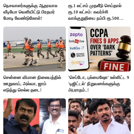
நெசவாளர்களுக்கு ஆதரவாக
ரூ.1 லட்சம் முதலீடு செய்தால்
வீடியோ வெளியிட்டு பிரதமர்
ரூ.10 லட்சம்: கவர்ச்சி
மோடி வேண்டுகோள்!
வாக்குறுதியை நம்பி ரூ.500
கோடியை இழந்த திருப்பூர்
மக்கள்!
சென்னை விமான நிலையத்தில்
'செப்டோ, புக்மைஷோ' உள்ளிட்ட 9
ஊறுகாய், அல்வா, ஜாம்
'டிஜிட்டல்' நிறுவனங்களுக்கு
எடுத்து செல்ல தடை!
அபராதம்..!