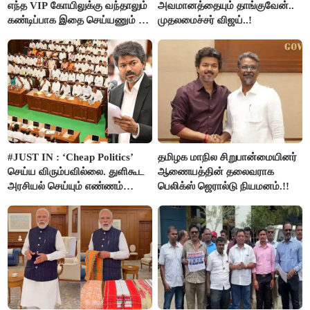
எந்த VIP கோயிலுக்கு வந்தாலும்
அவமானத்தையும் தாங்குவேன்..
கண்டிப்பாக இதை செய்யணும் -
முதலமைச்சர் விஜய்..!
அமைச்சர் ரமேஷ்..!
#JUST IN : ‘Cheap Politics’
தமிழக மாநில சிறுபான்மையினர்
செய்ய விரும்பவில்லை. துளிகூட
ஆணையத்தின் தலைவராக
அரசியல் செய்யும் எண்ணம்
பெலிக்ஸ் ஜெரால்டு நியமனம்.!!
இல்லை - உதயநிதிக்கு முதல்வர்
விஜய் பதில்!