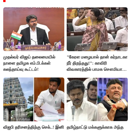
முதல்வர் விஜய் தலைமையில்
"கேரள மழையால் தான் கர்நாடகா
நாளை தமிழக எம்.பி.க்கள்
நீர் திறந்தது!": காவிரி
கலந்தாய்வு கூட்டம்!
விவகாரத்தில் பாமக சௌமியா
அன்புமணி சாடல்!
விஐபி தரிசனத்திற்கு செக்..! இனி
தமிழ்நாட்டு மக்களுக்காக அந்த