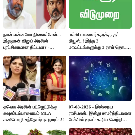
நான் என்னமோ நினைச்சேன்...
பள்ளி மாணவர்களுக்கு குட்
இதுதான் விஜய் அரசின்
நியூஸ்..! இந்த 2
புரட்சிகரமான திட்டமா? -
மாவட்டங்களுக்கு 3 நாள் தொடர்
ஆர்.பி.உதயகுமார்..!
விடுமுறை..!
தவெக அரசின் பட்ஜெட்டுக்கு
07-08-2026 - இன்றைய
கவுண்டம்பாளையம் MLA
ராசிபலன்: இன்று சாமர்த்தியமான
கனிமொழி சந்தோஷ் புகழாரம்..!!
பேச்சின் மூலம் காரிய வெற்றி
உண்டாகும். அடுத்தவரை நம்பி
பொறுப்புகளை ஒப்படைப்பதில்