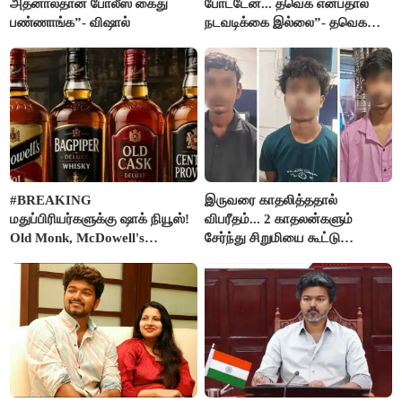
அதனால்தான் போலீஸ் கைது
போட்டேன்... தவெக என்பதால்
பண்ணாங்க”- விஷால்
நடவடிக்கை இல்லை”- தவெக
நிர்வாகியால் பாதிக்கப்பட்ட பெண்
கதறல்
#BREAKING
இருவரை காதலித்ததால்
மதுப்பிரியர்களுக்கு ஷாக் நியூஸ்!
விபரீதம்... 2 காதலன்களும்
Old Monk, McDowell's
சேர்ந்து சிறுமியை கூட்டு
மதுபானங்களை விற்பனை செய்ய
வன்கொடுமை செய்து கொலை
FSSAI தடை
செய்த கொடூரம்