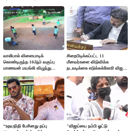
வாலிபால் விளையாடிக்
சிறைபிடிக்கப்பட்ட 11
கொண்டிருந்த 10ஆம் வகுப்பு
மீனவர்களை விடுவிக்க
மாணவன் மயங்கி விழுந்து
நடவடிக்கை எடுக்கக்கோரி விஜய்
உயிரிழப்பு
கடிதம்
“உதயநிதி பேசினது தப்பு
"விஜய்யை நம்பி ஓட்டு