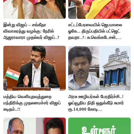
இன்று விஜய் – சங்கீதா
சட்டப்பேரவையில் ஜெபமாலை
விவாகரத்து வழக்கு: நேரில்
ஓகே... திருப்பதியில் பட்ஜெட்
ஆஜராவாரா முதல்வர் விஜய்..?
தவறா..?: சு.வெங்கடேசன்,
திருமாவளவனுக்கு தமிழிசை
கேள்வி..!
மத்திய வெளியுறவுத்துறை
அரசு ஊழியர்கள் பேரதிர்ச்சி..!
மந்திரிக்கு முதலமைச்சர் விஜய்
ஓய்வூதிய நிதி ஒதுக்கீடு சுமார்
கடிதம்..!!
ரூ.14,000 கோடி
குறைக்கப்பட்டுள்ளது..!