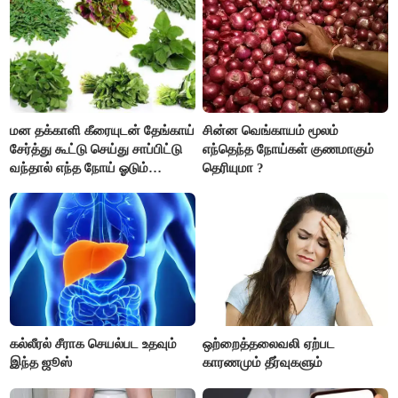
கவனம் தேவை..!
மன தக்காளி கீரையுடன் தேங்காய்
சின்ன வெங்காயம் மூலம்
சேர்த்து கூட்டு செய்து சாப்பிட்டு
எந்தெந்த நோய்கள் குணமாகும்
வந்தால் எந்த நோய் ஓடும்
தெரியுமா ?
தெரியுமா ?
கல்லீரல் சீராக செயல்பட உதவும்
ஒற்றைத்தலைவலி ஏற்பட
இந்த ஜூஸ்
காரணமும் தீர்வுகளும்