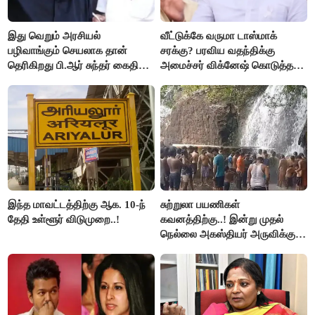
இது வெறும் அரசியல்
வீட்டுக்கே வருமா டாஸ்மாக்
பழிவாங்கும் செயலாக தான்
சரக்கு? பரவிய வதந்திக்கு
தெரிகிறது பி.ஆர் சுந்தர் கைதிற்கு
அமைச்சர் விக்னேஷ் கொடுத்த
சீமான் கடும் கண்டனம்..!
விளக்கம்!
இந்த மாவட்டத்திற்கு ஆக. 10-ந்
சுற்றுலா பயணிகள்
தேதி உள்ளூர் விடுமுறை..!
கவனத்திற்கு..! இன்று முதல்
நெல்லை அகஸ்தியர் அருவிக்கு
செல்ல தடை..!