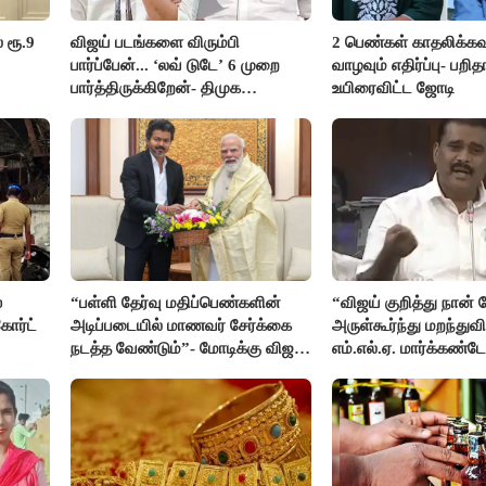
 ரூ.9
விஜய் படங்களை விரும்பி
2 பெண்கள் காதலிக்கவ
பார்ப்பேன்... ‘லவ் டுடே’ 6 முறை
வாழவும் எதிர்ப்பு- பற
பார்த்திருக்கிறேன்- திமுக
உயிரைவிட்ட ஜோடி
எம்.எல்.ஏ.நெகிழ்ச்சி
்
“பள்ளி தேர்வு மதிப்பெண்களின்
“விஜய் குறித்து நான்
ோர்ட்
அடிப்படையில் மாணவர் சேர்க்கை
அருள்கூர்ந்து மறந்துவி
நடத்த வேண்டும்”- மோடிக்கு விஜய்
எம்.எல்.ஏ. மார்க்கண்ட
கடிதம்