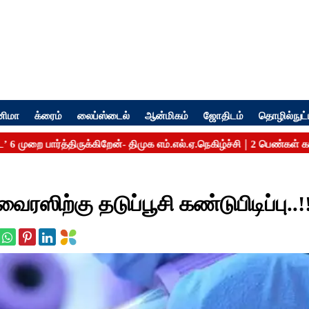
னிமா
க்ரைம்
லைப்ஸ்டைல்
ஆன்மிகம்
ஜோதிடம்
தொழில்நுட்
ைரஸிற்கு தடுப்பூசி கண்டுபிடிப்பு..!