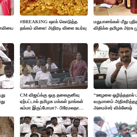
#BREAKING ஷாக் கொடுத்த
மதுபானங்கள் மீது புத
னைவியை
தங்கம் விலை! அதிரடி விலை உயர்வு
விதிக்க தமிழக அரசு மு
்து
CM விஜய்க்கு ஒரு தலைகுனிவு
“ஊழலை ஒழித்ததால் ட
யது
ஏற்பட்டால் தமிழக மக்கள் நாங்கள்
வருமானம் அதிகரித்தத
சும்மா இருப்போமா?- பிரேமலதா
அமைச்சர் விக்னேஷ்
விஜயகாந்த்