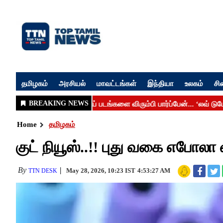
தமிழகம்
அரசியல்
மாவட்டங்கள்
இந்தியா
உலகம்
சி
Home
தமிழகம்
குட் நியூஸ்..!! புது வகை எபோலா வ
By
May 28, 2026, 10:23 IST
4:53:27 AM
TTN DESK