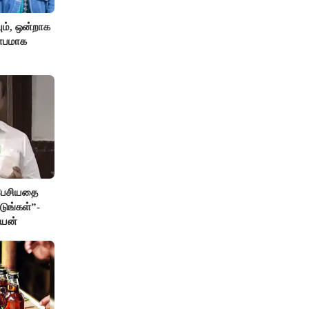
ும், ஒன்றாக
ிதாபமாக
 பேசியதை
டுங்கள்”-
ேயன்