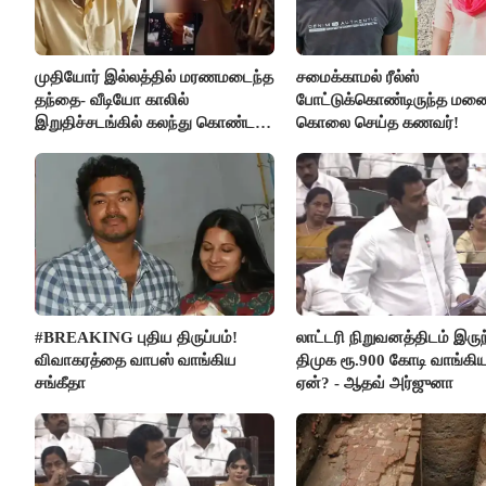
முதியோர் இல்லத்தில் மரணமடைந்த
சமைக்காமல் ரீல்ஸ்
தந்தை- வீடியோ காலில்
போட்டுக்கொண்டிருந்த ம
இறுதிச்சடங்கில் கலந்து கொண்ட
கொலை செய்த கணவர்!
மகள்கள்
#BREAKING புதிய திருப்பம்!
லாட்டரி நிறுவனத்திடம் இருந
விவாகரத்தை வாபஸ் வாங்கிய
திமுக ரூ.900 கோடி வாங்கி
சங்கீதா
ஏன்? - ஆதவ் அர்ஜுனா