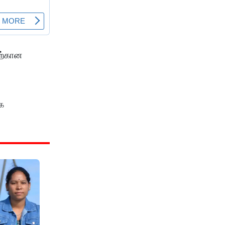
தற்கான
க