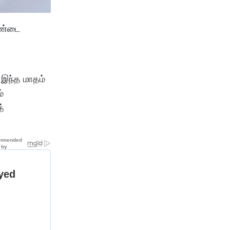
அண்டை
 இந்த மாதம்
்
்