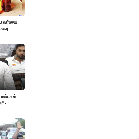
ிய வரியை
டிவு
ாஸ்மாக்
ு”-