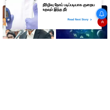
கிடையாது; அமைச்சர்
லட்சம்; கடைசியில் நடந்தது...
அருண்ராஜ்..!
முதல்வர் ஜோசப் விஜய்
வருகைக்காக ஆம்புலன்ஸ்
ஒருவழிப்பாதையில் திருப்பி
விடப்பட்டதா? உண்மை இது
தான்..!
சட்டசபையில் இன்று தனி
10-08-2026 - இன்றைய
தீர்மானம்: "தமிழ்த்தாய் வாழ்த்து
ராசிபலன்: இன்று எடுத்த
கட்டாயம் பாடப்பட வேண்டும்" -
வேலையை சிறப்பாக செய்து
முதல்வர் விஜய் முன்மொழிகிறார்!
முடித்து நற்பெயர் பெறுவீர்கள்.
அதே நேரத்தில் கூடுதலாக
உழைக்க வேண்டி இருக்கும்..!
வேர்க்கடலை மற்றும் பாதாம்
கழுத்தில் கருமை நீக்கும்