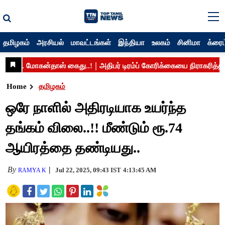
தமிழகம்
அரசியல்
மாவட்டங்கள்
இந்தியா
உலகம்
சினிமா
க்ரைம
Home
தமிழகம்
ஒரே நாளில் அதிரடியாக உயர்ந்த
தங்கம் விலை..!! மீண்டும் ரூ.74
ஆயிரத்தை தண்டியது..
By
Jul 22, 2025, 09:43 IST
4:13:45 AM
RAMYA K