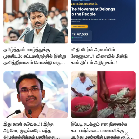
தமிழ்த்தாய் வாழ்த்துக்கு
வீ தி லீடர்ஸ் அமைப்பில்
முதலிடம்; சட்டமன்றத்தில் இன்று
சேரணுமா..? விரைவில் மிஸ்டு
தனித்தீர்மானம் கொண்டு வரும்
கால் திட்டம் அறிமுகம்..!
முதல் அமைச்சர் விஜய்.!!
இது தான் தவெக..!! இந்த
இப்படி நடக்கும் என நினைச்சு
அரசோ, முதல்வரோ எந்த
கூட பார்க்கல... மனைவிக்கு
அழுத்தத்திற்கும் பணிந்தது
பயந்து மண்ணில் புதைத்த ரூ.5