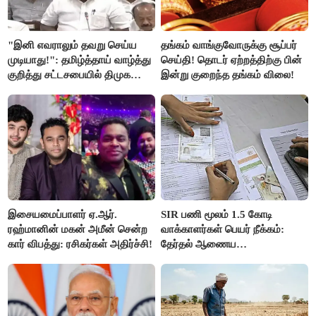
"இனி எவராலும் தவறு செய்ய
தங்கம் வாங்குவோருக்கு சூப்பர்
முடியாது!": தமிழ்த்தாய் வாழ்த்து
செய்தி! தொடர் ஏற்றத்திற்கு பின்
குறித்து சட்டசபையில் திமுக
இன்று குறைந்த தங்கம் விலை!
வைத்த அதிரடி கோரிக்கை!
இசையமைப்பாளர் ஏ.ஆர்.
SIR பணி மூலம் 1.5 கோடி
ரஹ்மானின் மகன் அமீன் சென்ற
வாக்காளர்கள் பெயர் நீக்கம்:
கார் விபத்து: ரசிகர்கள் அதிர்ச்சி!
தேர்தல் ஆணைய
நடவடிக்கையால் பரபரப்பு!