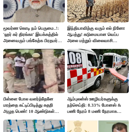
மூவர்ண கொடி நம் பெருமை..!:
இந்தியாவிற்கு வரும் எல் நினோ
'ஹர் கர் திரங்கா' இயக்கத்தில்
ஆபத்து! கடுமையான வெப்ப
அனைவரும் பங்கேற்க பிரதமர்
அலை மற்றும் விலைவாசி
மோடி அழைப்பு!
உயர்வுக்கு தயாராகிறதா நாடு?
பிள்ளை போல வளர்த்தேனே
ஆம்புலன்ஸ் ஊழியர்களுக்கு
மரத்தை கட்டிப்பிடித்து கதறி
நற்செய்தி: 8.33% போனஸ் &
அழுத பெண்! 10 ஆண்டுகள்
பணி நேரம் 8 மணி நேரமாக
ஆசையாக வளர்த்த மரங்கள்
குறைப்பு..!
வெட்டி சாய்ப்பு..!