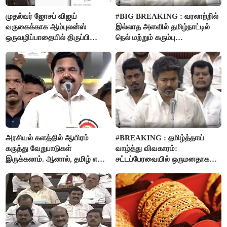
முதல்வர் ஜோசப் விஜய்
#BIG BREAKING : வரலாற்றில்
வருகைக்காக ஆம்புலன்ஸ்
இல்லாத அளவில் தமிழ்நாட்டில்
ஒருவழிப்பாதையில் திருப்பி
நெல் மற்றும் கரும்பு
விடப்பட்டதா? உண்மை இது
கொள்முதலுக்கான
தான்..!
ஊக்கத்தொகையை உயர்த்த
முடிவு - முதலமைச்சர் விஜய்
அறிவிப்பு..!
அரசியல் களத்தில் ஆயிரம்
#BREAKING : தமிழ்த்தாய்
கருத்து வேறுபாடுகள்
வாழ்த்து விவகாரம்:
இருக்கலாம். ஆனால், தமிழ் என்று
சட்டப்பேரவையில் ஒருமனதாக
வரும்போது நாம் அனைவரும்
நிறைவேற்றம்
தமிழர்கள் - எடப்பாடி பழனிசாமி..!