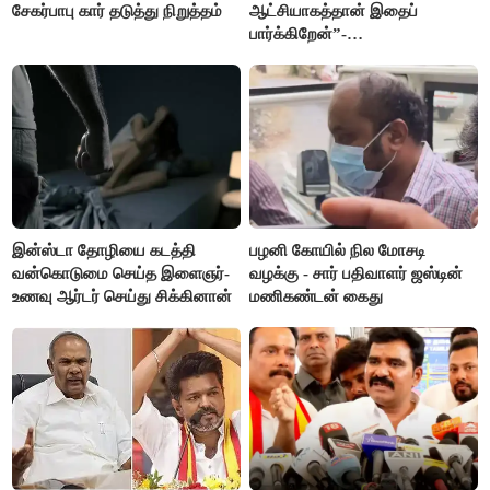
சேகர்பாபு கார் தடுத்து நிறுத்தம்
ஆட்சியாகத்தான் இதைப்
பார்க்கிறேன்”-
எம்.ஆர்.கே.பன்னீர்செல்வம்
இன்ஸ்டா தோழியை கடத்தி
பழனி கோயில் நில மோசடி
வன்கொடுமை செய்த இளைஞர்-
வழக்கு - சார் பதிவாளர் ஜஸ்டின்
உணவு ஆர்டர் செய்து சிக்கினான்
மணிகண்டன் கைது