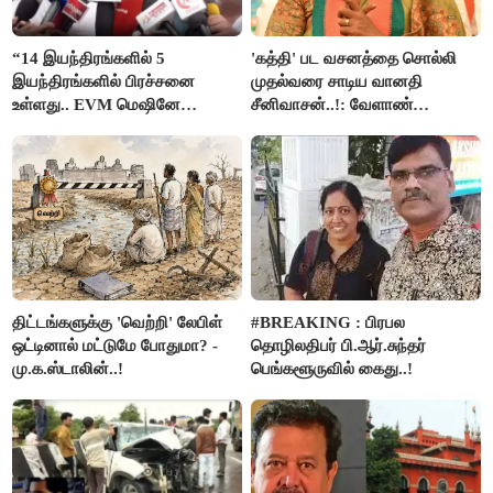
“14 இயந்திரங்களில் 5
'கத்தி' பட வசனத்தை சொல்லி
இயந்திரங்களில் பிரச்சனை
முதல்வரை சாடிய வானதி
உள்ளது.. EVM மெஷினே
சீனிவாசன்..!: வேளாண்
பிரச்சனையா இருக்கு”- என்.ஆர்.
பட்ஜெட்டுக்கு பாஜக கடும்
இளங்கோ
எதிர்ப்பு!
திட்டங்களுக்கு 'வெற்றி' லேபிள்
#BREAKING : பிரபல
ஒட்டினால் மட்டுமே போதுமா? -
தொழிலதிபர் பி.ஆர்.சுந்தர்
மு.க.ஸ்டாலின்..!
பெங்களூருவில் கைது..!