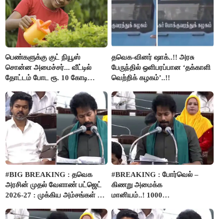
பெண்களுக்கு குட் நியூஸ்
தவெக-வினர் ஷாக்..!! அரசு
சொன்ன அமைச்சர்... வீட்டில்
பேருந்தில் ஒளிபரப்பான ‘தக்காளி
தோட்டம் போட ரூ. 10 கோடி
வெற்றிக் கழகம்’..!!
நிதி..!
#BIG BREAKING : தவெக
#BREAKING : போர்வெல் –
அரசின் முதல் வேளாண் பட்ஜெட்
கிணறு அமைக்க
2026-27 : முக்கிய அம்சங்கள் ஓர்
மானியம்..! 1000
பார்வை..!
விவசாயிகளுக்கு மானியத்தில்
பம்புசெட் வழங்கப்படும்..!