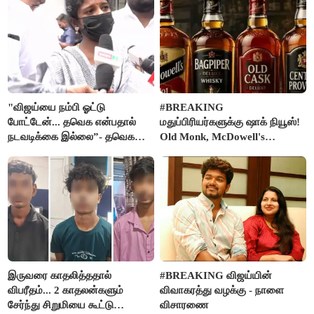
"விஜய்யை நம்பி ஓட்டு
#BREAKING
போட்டேன்... தவெக என்பதால்
மதுப்பிரியர்களுக்கு ஷாக் நியூஸ்!
நடவடிக்கை இல்லை”- தவெக
Old Monk, McDowell's
நிர்வாகியால் பாதிக்கப்பட்ட பெண்
மதுபானங்களை விற்பனை செய்ய
கதறல்
FSSAI தடை
இருவரை காதலித்ததால்
#BREAKING விஜய்யின்
விபரீதம்... 2 காதலன்களும்
விவாகரத்து வழக்கு - நாளை
சேர்ந்து சிறுமியை கூட்டு
விசாரணை