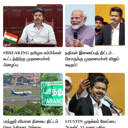
வன்கொடுமை செய்து கொலை
செய்த கொடூரம்
#BREAKING தமிழக எம்பிக்கள்
நதிகள் இணைப்புத் திட்டம் -
கூட்டத்திற்கு முதலமைச்சர்
பிரமருக்கு முதலமைச்சர் விஜய்
அழைப்பு
கடிதம்!
பரந்தூர் விமான நிலைய திட்டம்
#JUSTIN முதல்வர் கோப்பை
தொடர்கிறதா அல்லது
ஆகஸ்ட் 31 வரை பதிவு