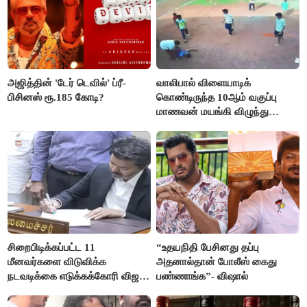
அஜித்தின் 'டேர் டெவில்' ப்ரீ-
வாலிபால் விளையாடிக்
பிசினஸ் ரூ.185 கோடி?
கொண்டிருந்த 10ஆம் வகுப்பு
மாணவன் மயங்கி விழுந்து
உயிரிழப்பு
சிறைபிடிக்கப்பட்ட 11
“உதயநிதி பேசினது தப்பு
மீனவர்களை விடுவிக்க
அதனால்தான் போலீஸ் கைது
நடவடிக்கை எடுக்கக்கோரி விஜய்
பண்ணாங்க”- விஷால்
கடிதம்