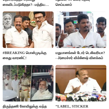
கைவிடப்படுகிறதா?- மத்திய
செய்யலாம்
அரசு விளக்கம்
#BREAKING பொன்முடிக்கு
மதுபானங்கள் டோர் டெலிவரியா?
கைது வாரண்ட்!
- அமைச்சர் விக்னேஷ் விளக்கம்
திருத்தணி கோவிலுக்கு வந்த
“LABEL, STICKER