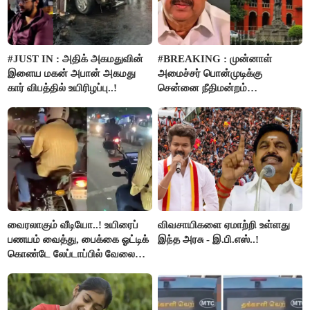
#JUST IN : அதிக் அகமதுவின்
#BREAKING : முன்னாள்
இளைய மகன் அபான் அகமது
அமைச்சர் பொன்முடிக்கு
கார் விபத்தில் உயிரிழப்பு..!
சென்னை நீதிமன்றம்
பிடிவாரண்ட்..!
வைரலாகும் வீடியோ..! உயிரைப்
விவசாயிகளை ஏமாற்றி உள்ளது
பணயம் வைத்து, பைக்கை ஓட்டிக்
இந்த அரசு - இ.பி.எஸ்..!
கொண்டே லேப்டாப்பில் வேலை
பார்த்த நபர்..!