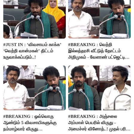
#JUST IN : ‘விவசாயம் காக்க’
#BREAKING : வெற்றி
‘வெற்றி வான்மகள்’ திட்டம்
இல்லத்தரசி வீட்டுத் தோட்டம்
உருவாக்கப்படும்..!
அறிமுகம் - வேளாண் பட்ஜெட்டில்
அறிவிப்பு..!
#BREAKING : ஒவ்வொரு
#BREAKING : அஞ்சலை
ஆண்டும் 5 விவசாயிகளுக்கு
அம்மாள் பெயரில் விருது -
நம்மாழ்வார் விருது
அமைச்சர் வினோத்..! முதல் பரிசு