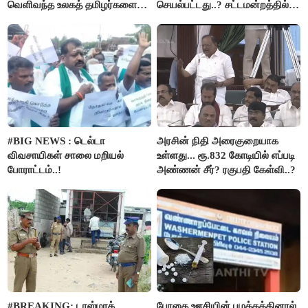
வெளிவந்த உலகத் தமிழர்களை
செயல்பட்டது..? சட்டமன்றத்தில்
மெய்சிலிர்க்க வைக்கும் உண்மை!
நடந்த காரசார விவாதம்..!
#BIG NEWS : டெல்டா
அரசின் நிதி அரைகுறையாக
விவசாயிகள் சாலை மறியல்
உள்ளது... ரூ.832 கோடியில் எப்படி
போராட்டம்..!
அண்ணன் சீர்? ரகுபதி கேள்வி..?
#BREAKING: டாஸ்மாக்
போதை ஊசியின் பழக்கத்தினால்