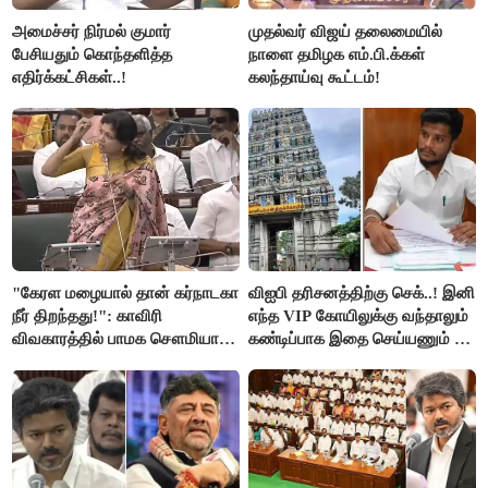
அமைச்சர் நிர்மல் குமார்
முதல்வர் விஜய் தலைமையில்
பேசியதும் கொந்தளித்த
நாளை தமிழக எம்.பி.க்கள்
எதிர்க்கட்சிகள்..!
கலந்தாய்வு கூட்டம்!
"கேரள மழையால் தான் கர்நாடகா
விஐபி தரிசனத்திற்கு செக்..! இனி
நீர் திறந்தது!": காவிரி
எந்த VIP கோயிலுக்கு வந்தாலும்
விவகாரத்தில் பாமக சௌமியா
கண்டிப்பாக இதை செய்யணும் -
அன்புமணி சாடல்!
அமைச்சர் ரமேஷ்..!