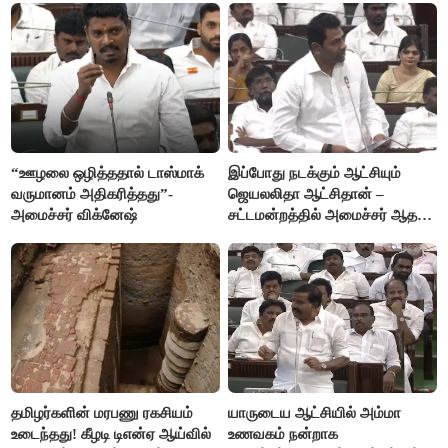
“ஊழலை ஒழித்ததால் டாஸ்மாக்
இப்போது நடக்கும் ஆட்சியும்
வருமானம் அதிகரித்தது”-
ஜெயலலிதா ஆட்சிதான் –
அமைச்சர் விக்னேஷ்
சட்டமன்றத்தில் அமைச்சர் ஆதவ்
அர்ஜுனா அதிரடி பேச்சு!
தமிழர்களின் மரபணு ரகசியம்
யாருடைய ஆட்சியில் அம்மா
உடைந்தது! கீழடி டிஎன்ஏ ஆய்வில்
உணவகம் நன்றாக