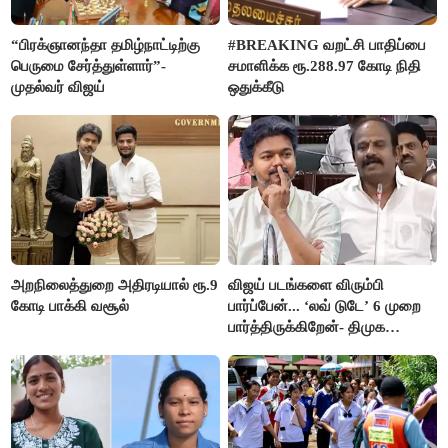
“பிரக்ஞானந்தா தமிழ்நாட்டிற்கு
#BREAKING வறட்சி பாதிப்பை
பெருமை சேர்த்துள்ளார்”-
சமாளிக்க ரூ.288.97 கோடி நிதி
முதல்வர் விஜய்
ஒதுக்கீடு
அறநிலைத்துறை அதிரடியால் ரூ.9
விஜய் படங்களை விரும்பி
கோடி பாக்கி வசூல்
பார்ப்பேன்... ‘லவ் டுடே’ 6 முறை
பார்த்திருக்கிறேன்- திமுக
எம்.எல்.ஏ.நெகிழ்ச்சி