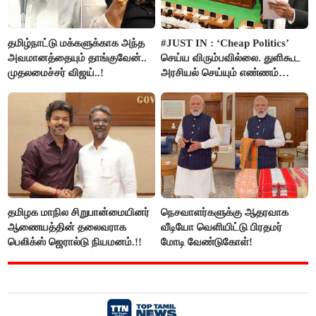
தமிழ்நாட்டு மக்களுக்காக அந்த
#JUST IN : ‘Cheap Politics’
அவமானத்தையும் தாங்குவேன்..
செய்ய விரும்பவில்லை. துளிகூட
முதலமைச்சர் விஜய்..!
அரசியல் செய்யும் எண்ணம்
இல்லை - உதயநிதிக்கு முதல்வர்
விஜய் பதில்!
தமிழக மாநில சிறுபான்மையினர்
நெசவாளர்களுக்கு ஆதரவாக
ஆணையத்தின் தலைவராக
வீடியோ வெளியிட்டு பிரதமர்
பெலிக்ஸ் ஜெரால்டு நியமனம்.!!
மோடி வேண்டுகோள்!