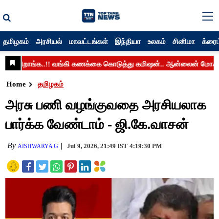
தமிழகம்
அரசியல்
மாவட்டங்கள்
இந்தியா
உலகம்
சினிமா
க்ரைம
Home
தமிழகம்
அரசு பணி வழங்குவதை அரசியலாக
பார்க்க வேண்டாம் - ஜி.கே.வாசன்
By
Jul 9, 2026, 21:49 IST
4:19:30 PM
AISHWARYA G