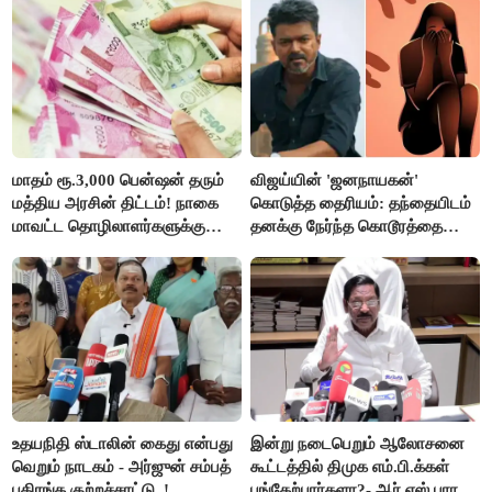
மாதம் ரூ.3,000 பென்ஷன் தரும்
விஜய்யின் 'ஜனநாயகன்'
மத்திய அரசின் திட்டம்! நாகை
கொடுத்த தைரியம்: தந்தையிடம்
மாவட்ட தொழிலாளர்களுக்கு
தனக்கு நேர்ந்த கொடூரத்தை
ஆட்சியர் வெளியிட்ட சூப்பர்
கூறிய சிறுமி!
செய்தி!
உதயநிதி ஸ்டாலின் கைது என்பது
இன்று நடைபெறும் ஆலோசனை
வெறும் நாடகம் - அர்ஜுன் சம்பத்
கூட்டத்தில் திமுக எம்.பி.க்கள்
பகிரங்க குற்றச்சாட்டு..!
பங்கேற்பார்களா?- ஆர்.எஸ்.பாரதி