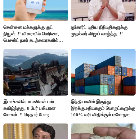
சென்னை மக்களுக்கு குட்
ஐகோர்ட் புதிய நீதிபதிகளுக்கு
நியூஸ்..!! விரைவில் மெரினா,
முதல்வர் விஜய் வாழ்த்து..!!
பெசன்ட் நகர் கடற்கரைகளில்
இலவச Wi-Fi வசதி..!!
இமாச்சலில் பயணிகள் பஸ்
இந்தியாவில் இருந்து
கவிழ்ந்தது; 8 பேர் பலியான
இறக்குமதியாகும் பொருட்களுக்கு
சோகம்..!! பிரதமர் மோடி
100% வரி விதிக்கும் மசோதா;
இரங்கல்..!!
அமெரிக்கா நிறைவேற்றம்..!!