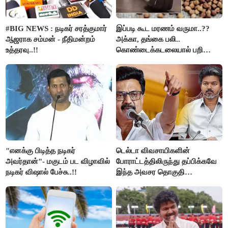
#BIG NEWS : நடிகர் சரத்குமார்
இப்படி கூட மரணம் வருமா..??
ஆஜராக சம்மன் - நீதிமன்றம்
அக்கா, தங்கை பலி..
உத்தரவு..!!
கொண்டைக்கடலையால் பறிபோன
உயிர்கள்..!!
"எனக்கு பிடித்த நடிகர்
டெல்டா விவசாயிகளின்
அவர்தான்"- மகுடம் பட விழாவில்
போராட்டத்திலிருந்து தப்பிக்கவே
நடிகர் விஷால் பேச்சு..!!
இந்த அவசர தொகுதி
மறுவரையறை நாடகத்தை
அரங்கேற்றுகிறார் முதலமைச்சர் -
திமுக ஐடி விங்..!!