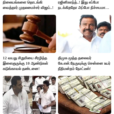
நிலையங்களை தொடங்கி
ரஜினிகாந்த்..! இது எப்போ
வைத்தார் முதலமைச்சர் விஜய்..!
நடக்கிறதோ அப்போ நிச்சயமாக
ரஜினி ₹1 கோடி தருவார் - லதா
ரஜினிகாந்த்..!
12 வயது சிறுமியை சீரழித்த
திமுக மூத்த தலைவர்
இளைஞருக்கு 10 ஆண்டுகள்
கே.என்.நேருவுக்கு சென்னை உயர்
கடுங்காவல் தண்டனை!
நீதிமன்றம் நோட்டீஸ்!