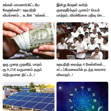
உங்கள் மாமனார்கிட்டயே
இன்று ரேஷன் கார்டு
கேளுங்கள்!: உதயநிதி
குறைதீர்க்கும் முகாம்! பெயர்
விமர்சனம்... உடனே "உங்கள்
மாற்றம், விரல்ரேகை பதிவு செய்ய
அப்பாவிடம் கேளுங்கள்" என
அரிய வாய்ப்பு!
ஆதவ் அர்ஜுனா பதிலடி!
ஒரு முறை முதலீடு, மாதம்
உதயநிதி வைத்த 4 கேள்விகள்...
ரூ.9,250 வருமானம் தரும்
சட்டப்பேரவையில் நடந்த காரசார
அற்புதமான திட்டம்..!
விவாதம்..!