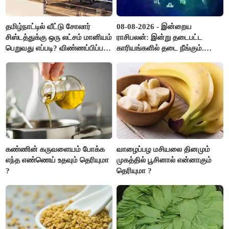
தமிழ்நாட்டில் வீட்டு சோலார்
08-08-2026 - இன்றைய
சிஸ்டத்துக்கு ஒரு லட்சம் மானியம்
ராசிபலன்: இன்று தடைபட்ட
பெறுவது எப்படி? விண்ணப்பிப்பது
காரியங்களில் தடை நீங்கும்.
எப்படி?
பணவரத்து எதிர்பார்த்தபடி
இருக்கும். ஆன்மீக எண்ணம்
அதிகரிக்கும்..!
கண்ணின் கருவளையம் போக்க
வாழைப்பழ மசியலை தினமும்
எந்த எண்ணெய் உதவும் தெரியுமா
முகத்தில் பூசினால் என்னாகும்
?
தெரியுமா ?