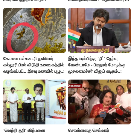
விளக்கம்..!
கோவை ஈச்சனாரி தனியார்
இந்த படிப்பிற்கு 'நீட்' தேர்வு
கல்லூரியின் விடுதி உணவகத்தில்
வேண்டாமே - பிரதமர் மோடிக்கு
வழங்கப்பட்ட இரவு உணவில் புழு..!
முதலமைச்சர் விஜய் கடிதம்..!
'வெற்றி தறி' விற்பனை
சொன்னதை செய்வார்