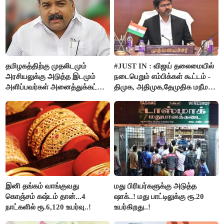
தமிழகத்திற்கு முதலிடமும்
#JUST IN : விஜய் தலைமையில்
அரசியலுக்கு அடுத்த இடமும்
நடைபெறும் எம்பிக்கள் கூட்டம் -
அளிப்பவர்கள் அனைத்துக்கட்சி
திமுக, அதிமுக,தேமுதிக மநீம
கூட்டத்தில் நிச்சயம்
புறக்கணிப்பு..!
பங்கேற்பார்கள் - மாணிக்கம்
தாகூர்..!!
இனி தங்கம் வாங்குவது
மது பிரியர்களுக்கு அடுத்த
கொஞ்சம் கஷ்டம் தான்...4
ஷாக்..! மது பாட்டிலுக்கு ரூ.20
நாட்களில் ரூ.6,120 உயர்வு..!
உயர்கிறது..!