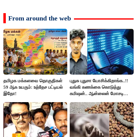
From around the web
தமிழக மக்களவை தொகுதிகள்
புதுசு புதுசா யோசிக்கிறாங்க..!!
59 ஆக உயரும்: உத்தேச பட்டியல்
வங்கி கணக்கை கொடுத்து
இதோ!
கமிஷன்.. ஆன்லைன் மோசடி
கும்பலுக்கு உதவிய வாலிபர்
கைது..!!