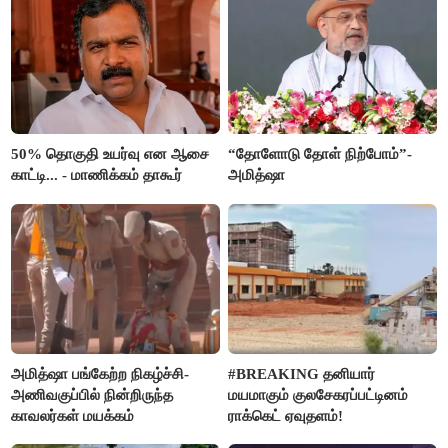
50% தொகுதி உயர்வு என ஆசை
“தோளோடு தோள் நிற்போம்”-
காட்டி... - மாணிக்கம் தாகூர்
அமித்ஷா
அமித்ஷா பங்கேற்ற நிகழ்ச்சி-
#BREAKING தனியார்
அணிவகுப்பில் நின்றிருந்த
மயமாகும் குலசேகரப்பட்டினம்
காவலர்கள் மயக்கம்
ராக்கெட் ஏவுதளம்!