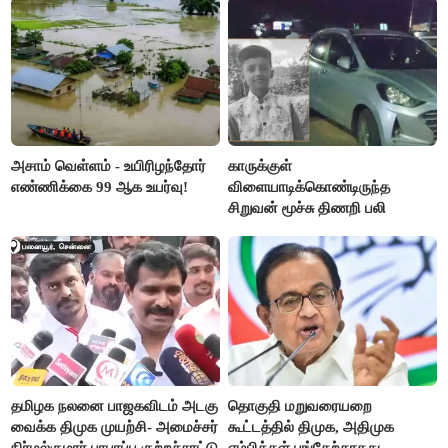
அசாம் வெள்ளம் - உயிரிழந்தோர்
காருக்குள்
எண்ணிக்கை 99 ஆக உயர்வு!
விளையாடிக்கொண்டிருந்த
சிறுவன் மூச்சு திணறி பலி
தமிழக நலனை பாஜகவிடம் அடகு
தொகுதி மறுவரையறை
வைக்க திமுக முயற்சி- அமைச்சர்
கூட்டத்தில் திமுக, அதிமுக
நிர்மல்குமார் பரபரப்பு குற்றச்சாட்டு
எம்பிக்கள் பங்கேற்காதது