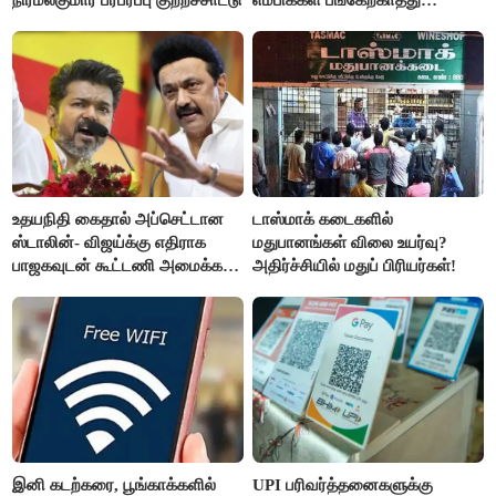
வருத்தமளிக்கிறது- ப.சிதம்பரம்
உதயநிதி கைதால் அப்செட்டான
டாஸ்மாக் கடைகளில்
ஸ்டாலின்- விஜய்க்கு எதிராக
மதுபானங்கள் விலை உயர்வு?
பாஜகவுடன் கூட்டணி அமைக்க
அதிர்ச்சியில் மதுப் பிரியர்கள்!
திட்டம்
இனி கடற்கரை, பூங்காக்களில்
UPI பரிவர்த்தனைகளுக்கு