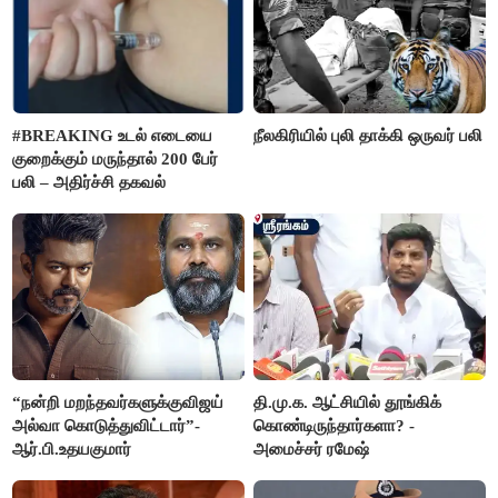
#BREAKING உடல் எடையை
நீலகிரியில் புலி தாக்கி ஒருவர் பலி
குறைக்கும் மருந்தால் 200 பேர்
பலி – அதிர்ச்சி தகவல்
“நன்றி மறந்தவர்களுக்குவிஜய்
தி.மு.க. ஆட்சியில் தூங்கிக்
அல்வா கொடுத்துவிட்டார்”-
கொண்டிருந்தார்களா? -
ஆர்.பி.உதயகுமார்
அமைச்சர் ரமேஷ்