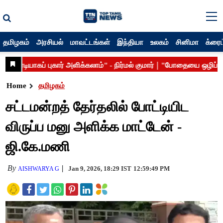
தமிழகம்
அரசியல்
மாவட்டங்கள்
இந்தியா
உலகம்
சினிமா
க்ரைம
Home
தமிழகம்
சட்டமன்றத் தேர்தலில் போட்டியிட
விருப்ப மனு அளிக்க மாட்டேன் -
ஜி.கே.மணி
By
Jan 9, 2026, 18:29 IST
12:59:49 PM
AISHWARYA G