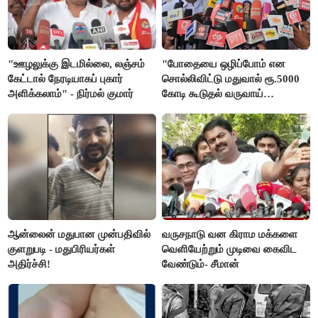
"ஊழலுக்கு இடமில்லை, லஞ்சம்
"போதையை ஒழிப்போம் என
கேட்டால் நேரடியாகப் புகார்
சொல்லிவிட்டு மதுவால் ரூ.5000
அளிக்கலாம்" - நிர்மல் குமார்
கோடி கூடுதல் வருவாய்
கிடைக்கும்னு சொல்றாங்க”-
மார்க்கண்டேயன்
ஆன்லைன் மதுபான முன்பதிவில்
வருசநாடு வன கிராம மக்களை
குளறுபடி - மதுபிரியர்கள்
வெளியேற்றும் முடிவை கைவிட
அதிர்ச்சி!
வேண்டும்- சீமான்