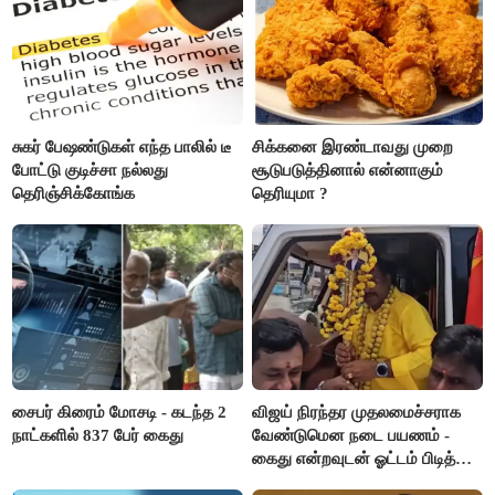
சுகர் பேஷண்டுகள் எந்த பாலில் டீ
சிக்கனை இரண்டாவது முறை
போட்டு குடிச்சா நல்லது
சூடுபடுத்தினால் என்னாகும்
தெரிஞ்சிக்கோங்க
தெரியுமா ?
சைபர் கிரைம் மோசடி - கடந்த 2
விஜய் நிரந்தர முதலமைச்சராக
நாட்களில் 837 பேர் கைது
வேண்டுமென நடை பயணம் -
கைது என்றவுடன் ஓட்டம் பிடித்த
தவெகவினர்