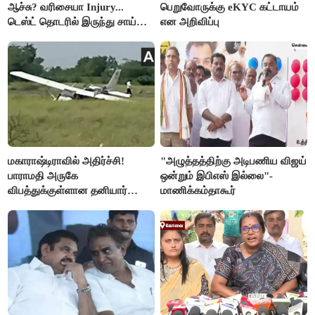
ஆச்சு? வரிசையா Injury...
பெறுவோருக்கு eKYC கட்டாயம்
டெஸ்ட் தொடரில் இருந்து சாய்
என அறிவிப்பு
சுதர்சனும் விலகல்
மகாராஷ்டிராவில் அதிர்ச்சி!
"அழுத்தத்திற்கு அடிபணிய விஜய்
பாராமதி அருகே
ஒன்றும் இபிஎஸ் இல்லை"-
விபத்துக்குள்ளான தனியார்
மாணிக்கம்தாகூர்
பயிற்சி விமானம்