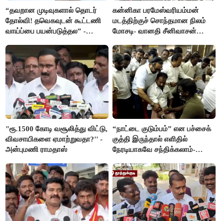
“தவறான முடிவுகளால் தொடர்
கன்னிகா பரமேஸ்வரியம்மன்
தோல்வி! தவெகவுடன் கூட்டணி
மடத்திற்குச் சொந்தமான நிலம்
வாய்ப்பை பயன்படுத்தல” -
மோசடி- வானதி சீனிவாசன்
இபிஎஸ் மீது சரமாரி குற்றச்சாட்டு
கண்டனம்
"ரூ.1500 கோடி வசூலித்து விட்டு,
“நாட்டை குடும்பம்” என பச்சைக்
விவசாயிகளை ஏமாற்றுவதா?'' -
குத்தி இருந்தால் எளிதில்
அன்புமணி ராமதாஸ்
நேரடியாகவே சந்திக்கலாம்-
சரத்குமார்