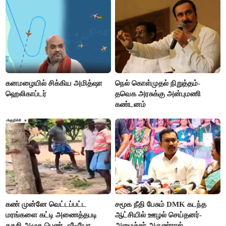
கனமழையில் சிக்கிய அமித்ஷா
நெல் கொள்முதல் நிறுத்தம்-
ஹெலிகாப்டர்
தவெக அரசுக்கு அன்புமணி
கண்டனம்
கண் முன்னே வெட்டப்பட்ட
சமூக நீதி பேசும் DMK கடந்த
மரங்களை கட்டி அணைத்தபடி
ஆட்சியில் ஊழல் செய்தனர்-
கதறி அழுத பெண்- வீடியோ
அமைச்சர் அருண்ராஜ்