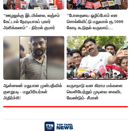
"ஊழலுக்கு இடமில்லை, லஞ்சம்
"போதையை ஒழிப்போம் என
கேட்டால் நேரடியாகப் புகார்
சொல்லிவிட்டு மதுவால் ரூ.5000
அளிக்கலாம்" - நிர்மல் குமார்
கோடி கூடுதல் வருவாய்
கிடைக்கும்னு சொல்றாங்க”-
மார்க்கண்டேயன்
ஆன்லைன் மதுபான முன்பதிவில்
வருசநாடு வன கிராம மக்களை
குளறுபடி - மதுபிரியர்கள்
வெளியேற்றும் முடிவை கைவிட
அதிர்ச்சி!
வேண்டும்- சீமான்