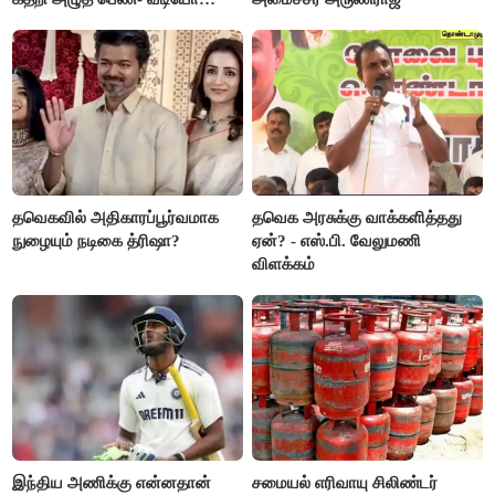
வைரல்
தவெகவில் அதிகாரப்பூர்வமாக
தவெக அரசுக்கு வாக்களித்தது
நுழையும் நடிகை த்ரிஷா?
ஏன்? - எஸ்.பி. வேலுமணி
விளக்கம்
இந்திய அணிக்கு என்னதான்
சமையல் எரிவாயு சிலிண்டர்