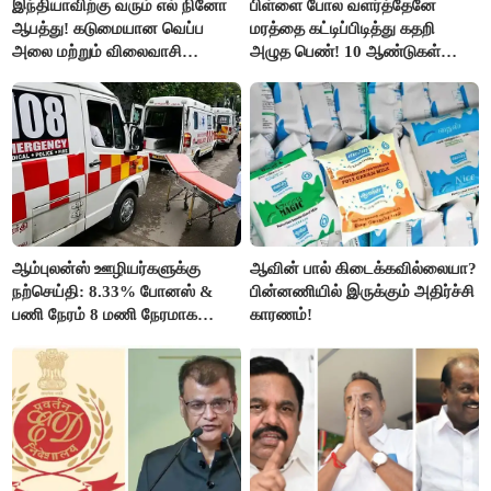
இந்தியாவிற்கு வரும் எல் நினோ
பிள்ளை போல வளர்த்தேனே
ஆபத்து! கடுமையான வெப்ப
மரத்தை கட்டிப்பிடித்து கதறி
அலை மற்றும் விலைவாசி
அழுத பெண்! 10 ஆண்டுகள்
உயர்வுக்கு தயாராகிறதா நாடு?
ஆசையாக வளர்த்த மரங்கள்
வெட்டி சாய்ப்பு..!
ஆம்புலன்ஸ் ஊழியர்களுக்கு
ஆவின் பால் கிடைக்கவில்லையா?
நற்செய்தி: 8.33% போனஸ் &
பின்னணியில் இருக்கும் அதிர்ச்சி
பணி நேரம் 8 மணி நேரமாக
காரணம்!
குறைப்பு..!