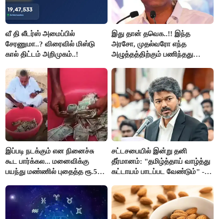
வீ தி லீடர்ஸ் அமைப்பில்
இது தான் தவெக..!! இந்த
சேரணுமா..? விரைவில் மிஸ்டு
அரசோ, முதல்வரோ எந்த
கால் திட்டம் அறிமுகம்..!
அழுத்தத்திற்கும் பணிந்தது
கிடையாது; அமைச்சர்
அருண்ராஜ்..!
இப்படி நடக்கும் என நினைச்சு
சட்டசபையில் இன்று தனி
கூட பார்க்கல... மனைவிக்கு
தீர்மானம்: "தமிழ்த்தாய் வாழ்த்து
பயந்து மண்ணில் புதைத்த ரூ.5
கட்டாயம் பாடப்பட வேண்டும்" -
லட்சம்; கடைசியில் நடந்தது...
முதல்வர் விஜய் முன்மொழிகிறார்!