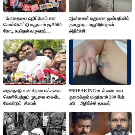
"போதையை ஒழிப்போம் என
ஆன்லைன் மதுபான முன்பதிவில்
சொல்லிவிட்டு மதுவால் ரூ.5000
குளறுபடி - மதுபிரியர்கள்
கோடி கூடுதல் வருவாய்
அதிர்ச்சி!
கிடைக்கும்னு சொல்றாங்க”-
மார்க்கண்டேயன்
வருசநாடு வன கிராம மக்களை
#BREAKING உடல் எடையை
வெளியேற்றும் முடிவை கைவிட
குறைக்கும் மருந்தால் 200 பேர்
வேண்டும்- சீமான்
பலி – அதிர்ச்சி தகவல்