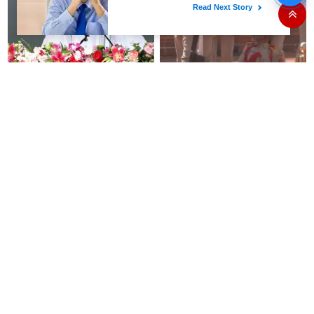
“தோளோடு தோள் நிற்போம்”-
அமித்ஷா பங்கேற்ற நிகழ்ச்சி-
அமித்ஷா
அணிவகுப்பில் நின்றிருந்த
காவலர்கள் மயக்கம்
#BREAKING தனியார்
அசாம் வெள்ளம் - உயிரிழந்தோர்
மயமாகும் குலசேகரப்பட்டினம்
எண்ணிக்கை 99 ஆக உயர்வு!
ராக்கெட் ஏவுதளம்!