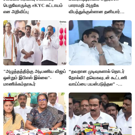
பெறுவோருக்கு eKYC கட்டாயம்
பாராமதி அருகே
என அறிவிப்பு
விபத்துக்குள்ளான தனியார்
பயிற்சி விமானம்
"அழுத்தத்திற்கு அடிபணிய விஜய்
“தவறான முடிவுகளால் தொடர்
ஒன்றும் இபிஎஸ் இல்லை"-
தோல்வி! தவெகவுடன் கூட்டணி
மாணிக்கம்தாகூர்
வாய்ப்பை பயன்படுத்தல” -
இபிஎஸ் மீது சரமாரி குற்றச்சாட்டு