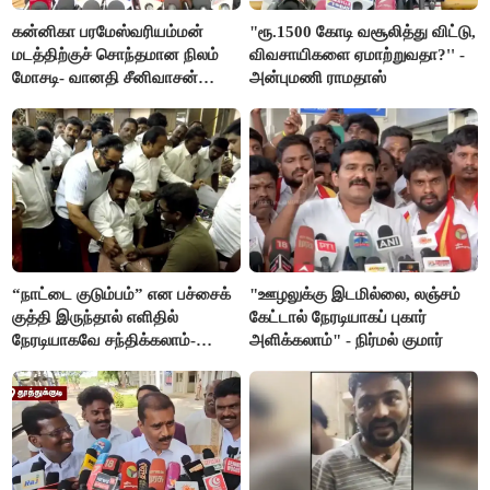
கன்னிகா பரமேஸ்வரியம்மன்
"ரூ.1500 கோடி வசூலித்து விட்டு,
மடத்திற்குச் சொந்தமான நிலம்
விவசாயிகளை ஏமாற்றுவதா?'' -
மோசடி- வானதி சீனிவாசன்
அன்புமணி ராமதாஸ்
கண்டனம்
“நாட்டை குடும்பம்” என பச்சைக்
"ஊழலுக்கு இடமில்லை, லஞ்சம்
குத்தி இருந்தால் எளிதில்
கேட்டால் நேரடியாகப் புகார்
நேரடியாகவே சந்திக்கலாம்-
அளிக்கலாம்" - நிர்மல் குமார்
சரத்குமார்