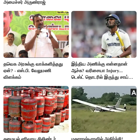
அமைச்சர் அருண்ராஜ்
தவெக அரசுக்கு வாக்களித்தது
இந்திய அணிக்கு என்னதான்
ஏன்? - எஸ்.பி. வேலுமணி
ஆச்சு? வரிசையா Injury...
விளக்கம்
டெஸ்ட் தொடரில் இருந்து சாய்
சுதர்சனும் விலகல்
சமையல் எரிவாயு சிலிண்டர்
மகாராஷ்டிராவில் அதிர்ச்சி!