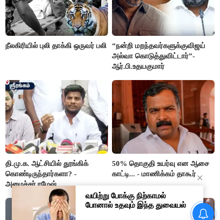
நீலகிரியில் புலி தாக்கி ஒருவர் பலி
“நன்றி மறந்தவர்களுக்குவிஜய்
அல்வா கொடுத்துவிட்டார்”-
ஆர்.பி.உதயகுமார்
தி.மு.க. ஆட்சியில் தூங்கிக்
50% தொகுதி உயர்வு என ஆசை
கொண்டிருந்தார்களா? -
காட்டி... - மாணிக்கம் தாகூர்
அமைச்சர் ரமேஷ்