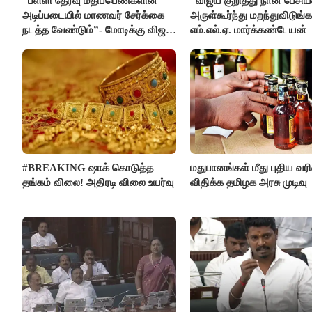
“பள்ளி தேர்வு மதிப்பெண்களின்
“விஜய் குறித்து நான் பேச
அடிப்படையில் மாணவர் சேர்க்கை
அருள்கூர்ந்து மறந்துவிடுங்க
நடத்த வேண்டும்”- மோடிக்கு விஜய்
எம்.எல்.ஏ. மார்க்கண்டேயன்
கடிதம்
#BREAKING ஷாக் கொடுத்த
மதுபானங்கள் மீது புதிய வ
தங்கம் விலை! அதிரடி விலை உயர்வு
விதிக்க தமிழக அரசு முடிவு