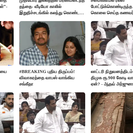
ியதை
முதியோர் இல்லத்தில் மரணமடைந்த
சமைக்காமல் ரீல்ஸ்
ள்”-
தந்தை- வீடியோ காலில்
போட்டுக்கொண்டிருந
இறுதிச்சடங்கில் கலந்து கொண்ட
கொலை செய்த கணவர்
மகள்கள்
ரியை
#BREAKING புதிய திருப்பம்!
லாட்டரி நிறுவனத்திடம்
விவாகரத்தை வாபஸ் வாங்கிய
திமுக ரூ.900 கோடி வா
சங்கீதா
ஏன்? - ஆதவ் அர்ஜுன