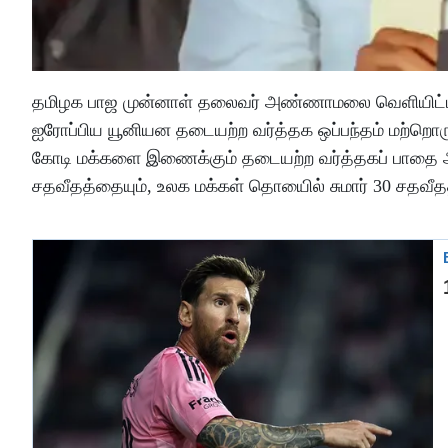
தமிழக பாஜ முன்னாள் தலைவர் அண்ணாமலை வெளியிட்ட அறி
ஐரோப்பிய யூனியன தடையற்ற வர்த்தக ஒப்பந்தம் மற்றொர
கோடி மக்களை இணைக்கும் தடையற்ற வர்த்தகப் பாதை ஆகும
சதவீதத்தையும், உலக மக்கள் தொயைில் சுமார் 30 சதவீத