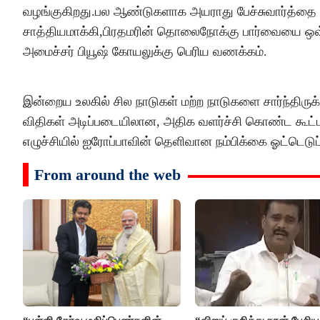
வழங்குகிறது.பல ஆண்டுகளாக அயராது பேச்சுவார்த்தை ந
சாத்தியமாக்கி,பிரதமரின் தொலைநோக்கு பார்வையை ஒவ
அமைச்சர் பியூஷ் கோயலுக்கு பெரிய வணக்கம்.
இன்றைய உலகில் சில நாடுகள் மற்ற நாடுகளை சார்ந்திருக்
விதிகள் அடிப்படையிலான, அதிக வளர்ச்சி கொண்ட கூட்டா
எழுச்சியில் ஐரோப்பாவின் தெளிவான நம்பிக்கை ஓட்டெடு
From around the web