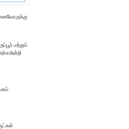
முனைவோருக்கு
பூர் மற்றும்
அச்சமின்றி
ேகம்
ுட்கள்