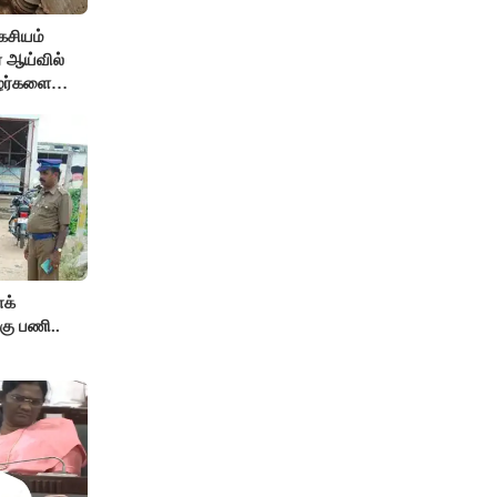
கசியம்
ஏ ஆய்வில்
ழர்களை
ம் உண்மை!
க்
கு பணி..