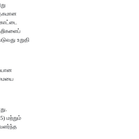
ிறு
சாதகமான
்கோட்டை
்கறிகளைப்
படுவது உறுதி
மையான
ன்மையை
து.
) மற்றும்
வளர்ந்த