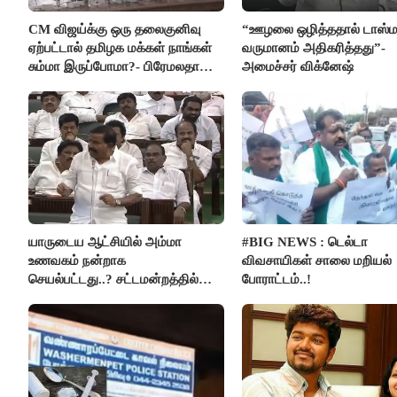
CM விஜய்க்கு ஒரு தலைகுனிவு
“ஊழலை ஒழித்ததால் டாஸ்ம
ஏற்பட்டால் தமிழக மக்கள் நாங்கள்
வருமானம் அதிகரித்தது”-
சும்மா இருப்போமா?- பிரேமலதா
அமைச்சர் விக்னேஷ்
விஜயகாந்த்
யாருடைய ஆட்சியில் அம்மா
#BIG NEWS : டெல்டா
உணவகம் நன்றாக
விவசாயிகள் சாலை மறியல்
செயல்பட்டது..? சட்டமன்றத்தில்
போராட்டம்..!
நடந்த காரசார விவாதம்..!