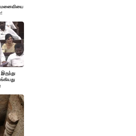
்த மனைவியை
!
 இருந்து
ங்கியது
ா