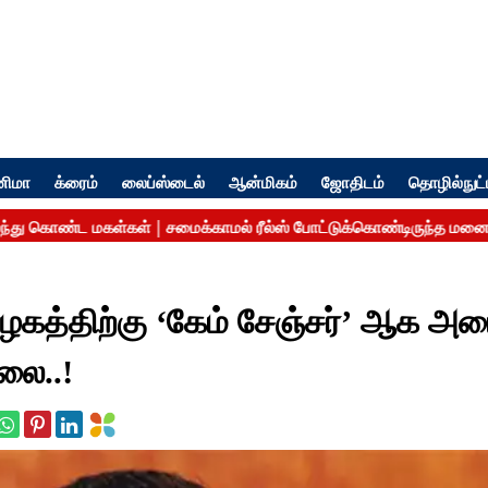
னிமா
க்ரைம்
லைப்ஸ்டைல்
ஆன்மிகம்
ஜோதிடம்
தொழில்நுட்
மிழகத்திற்கு ‘கேம் சேஞ்சர்’ ஆக அம
லை..!