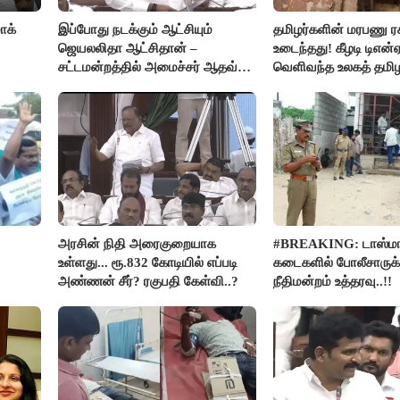
ாக்
இப்போது நடக்கும் ஆட்சியும்
தமிழர்களின் மரபணு ர
ஜெயலலிதா ஆட்சிதான் –
உடைந்தது! கீழடி டிஎன்
சட்டமன்றத்தில் அமைச்சர் ஆதவ்
வெளிவந்த உலகத் தமி
அர்ஜுனா அதிரடி பேச்சு!
மெய்சிலிர்க்க வைக்கு
அரசின் நிதி அரைகுறையாக
#BREAKING: டாஸ்மா
உள்ளது... ரூ.832 கோடியில் எப்படி
கடைகளில் போலீசாருக்
அண்ணன் சீர்? ரகுபதி கேள்வி..?
நீதிமன்றம் உத்தரவு..!!