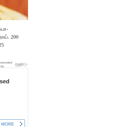
ியா-
ாய். 200
25