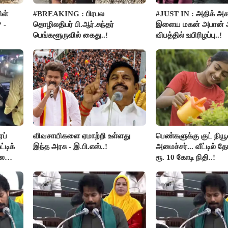
ிள்
#BREAKING : பிரபல
#JUST IN : அதிக் அ
 -
தொழிலதிபர் பி.ஆர்.சுந்தர்
இளைய மகன் அபான் அ
பெங்களூருவில் கைது..!
விபத்தில் உயிரிழப்பு..!
ப்
விவசாயிகளை ஏமாற்றி உள்ளது
பெண்களுக்கு குட் நி
டிக்
இந்த அரசு - இ.பி.எஸ்..!
அமைச்சர்... வீட்டில் 
லை
ரூ. 10 கோடி நிதி..!