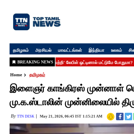
தமிழகம்
அரசியல்
மாவட்டங்கள்
இந்தியா
உலகம்
சி
Home
தமிழகம்
இளைஞர் காங்கிரஸ் முன்னாள் பொ
மு.க.ஸ்டாலின் முன்னிலையில் த
By
May 21, 2026, 06:45 IST
1:15:21 AM
TTN DESK