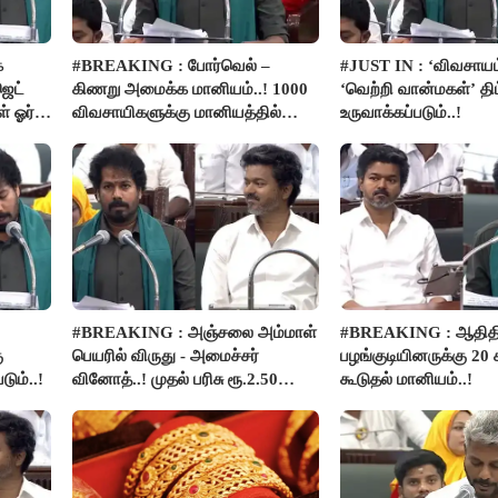
க
#BREAKING : போர்வெல் –
#JUST IN : ‘விவசாயம
ெட்
கிணறு அமைக்க மானியம்..! 1000
‘வெற்றி வான்மகள்’ திட
் ஓர்
விவசாயிகளுக்கு மானியத்தில்
உருவாக்கப்படும்..!
பம்புசெட் வழங்கப்படும்..!
#BREAKING : அஞ்சலை அம்மாள்
#BREAKING : ஆதிதிர
ு
பெயரில் விருது - அமைச்சர்
பழங்குடியினருக்கு 20 
டும்..!
வினோத்..! முதல் பரிசு ரூ.2.50
கூடுதல் மானியம்..!
லட்சம் வழங்கப்படும்..!