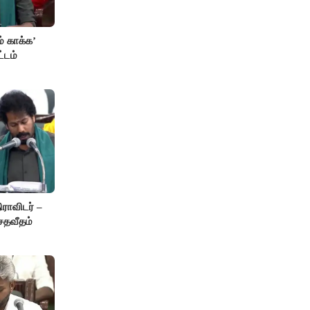
் காக்க’
்டம்
ாவிடர் –
சதவீதம்