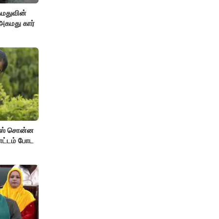
கமதுவின்
கமது கார்
யூஸ் சொன்ன
தோட்டம் போட