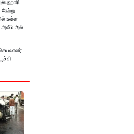
ல்புஹாரி
 நேற்று
ல் உள்ள
 அலீம் அல்
 செயலாளர்
ூச்சி