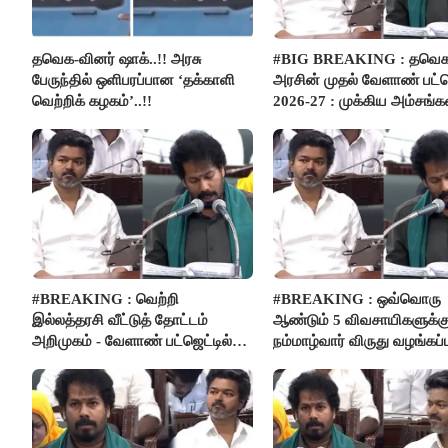
தவெக-வினர் ஷாக்..!! அரசு
#BIG BREAKING : தவெ
பேருந்தில் ஒளிபரப்பான ‘தக்காளி
அரசின் முதல் வேளாண் பட்ஜ
வெற்றிக் கழகம்’..!!
2026-27 : முக்கிய அம்சங்கள
பார்வை..!
#BREAKING : வெற்றி
#BREAKING : ஒவ்வொரு
இல்லத்தரசி வீட்டுத் தோட்டம்
ஆண்டும் 5 விவசாயிகளுக்க
அறிமுகம் - வேளாண் பட்ஜெட்டில்
நம்மாழ்வார் விருது வழங்கப்ப
அறிவிப்பு..!