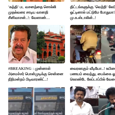
'கத்தி' பட வசனத்தை சொல்லி
திட்டங்களுக்கு 'வெற்றி' லேப
முதல்வரை சாடிய வானதி
ஒட்டினால் மட்டுமே போதுமா?
சீனிவாசன்..!: வேளாண்
மு.க.ஸ்டாலின்..!
பட்ஜெட்டுக்கு பாஜக கடும் எதிர்ப்பு!
#BREAKING : முன்னாள்
வைரலாகும் வீடியோ..! உயிரை
அமைச்சர் பொன்முடிக்கு சென்னை
பணயம் வைத்து, பைக்கை ஓட்
நீதிமன்றம் பிடிவாரண்ட்..!
கொண்டே லேப்டாப்பில் வே
பார்த்த நபர்..!