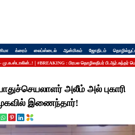
னிமா
க்ரைம்
லைப்ஸ்டைல்
ஆன்மிகம்
ஜோதிடம்
தொழில்நுட்
துச்செயலாளர் அலீம் அல் புகாரி
ிமுகவில் இணைந்தார்!