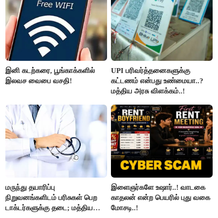
இனி கடற்கரை, பூங்காக்களில்
UPI பரிவர்த்தனைகளுக்கு
இலவச வைபை வசதி!
கட்டணம் என்பது உண்மையா..?
மத்திய அரசு விளக்கம்..!
மருந்து தயாரிப்பு
இளைஞர்களே உஷார்..! வாடகை
நிறுவனங்களிடம் பரிசுகள் பெற
காதலன் என்ற பெயரில் புது வகை
டாக்டர்களுக்கு தடை; மத்திய
மோசடி..!
அரசு உத்தரவு..!