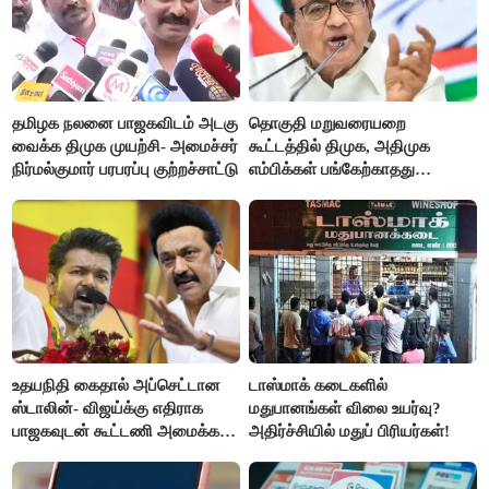
தமிழக நலனை பாஜகவிடம் அடகு
தொகுதி மறுவரையறை
வைக்க திமுக முயற்சி- அமைச்சர்
கூட்டத்தில் திமுக, அதிமுக
நிர்மல்குமார் பரபரப்பு குற்றச்சாட்டு
எம்பிக்கள் பங்கேற்காதது
வருத்தமளிக்கிறது- ப.சிதம்பரம்
உதயநிதி கைதால் அப்செட்டான
டாஸ்மாக் கடைகளில்
ஸ்டாலின்- விஜய்க்கு எதிராக
மதுபானங்கள் விலை உயர்வு?
பாஜகவுடன் கூட்டணி அமைக்க
அதிர்ச்சியில் மதுப் பிரியர்கள்!
திட்டம்