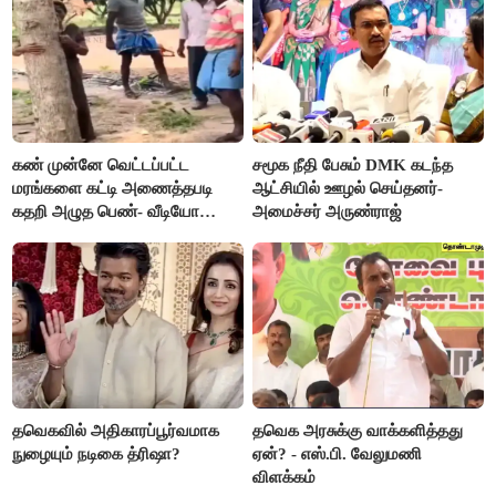
கண் முன்னே வெட்டப்பட்ட
சமூக நீதி பேசும் DMK கடந்த
மரங்களை கட்டி அணைத்தபடி
ஆட்சியில் ஊழல் செய்தனர்-
கதறி அழுத பெண்- வீடியோ
அமைச்சர் அருண்ராஜ்
வைரல்
தவெகவில் அதிகாரப்பூர்வமாக
தவெக அரசுக்கு வாக்களித்தது
நுழையும் நடிகை த்ரிஷா?
ஏன்? - எஸ்.பி. வேலுமணி
விளக்கம்