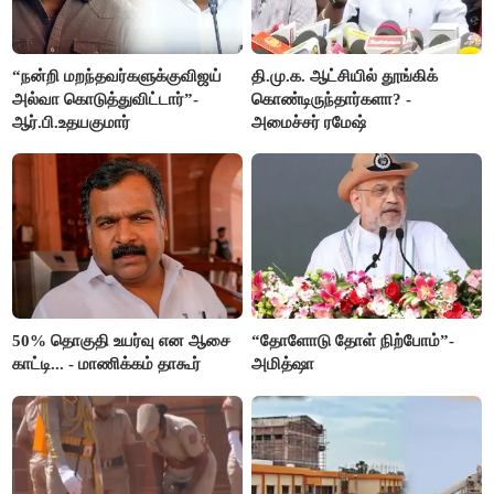
“நன்றி மறந்தவர்களுக்குவிஜய்
தி.மு.க. ஆட்சியில் தூங்கிக்
அல்வா கொடுத்துவிட்டார்”-
கொண்டிருந்தார்களா? -
ஆர்.பி.உதயகுமார்
அமைச்சர் ரமேஷ்
50% தொகுதி உயர்வு என ஆசை
“தோளோடு தோள் நிற்போம்”-
காட்டி... - மாணிக்கம் தாகூர்
அமித்ஷா