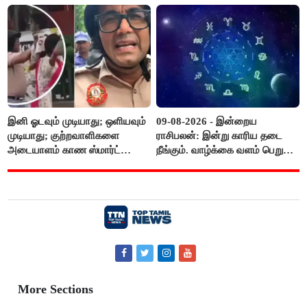
இனி ஓடவும் முடியாது; ஒளியவும்
09-08-2026 - இன்றைய
முடியாது; குற்றவாளிகளை
ராசிபலன்: இன்று காரிய தடை
அடையாளம் காண ஸ்மார்ட்
நீங்கும். வாழ்க்கை வளம் பெறும்.
கண்ணாடிகளை பயன்படுத்த
எதிரில் இருப்பவர்களை
போலீசார் முடிவு..!
எடைபோடுவது நல்லது..!
More Sections