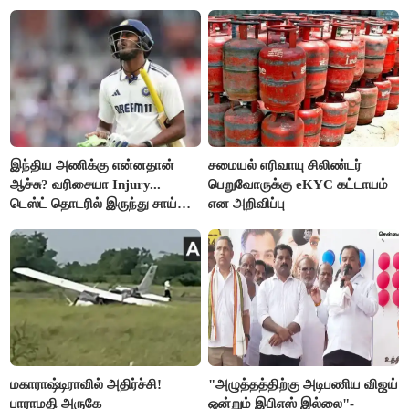
இந்திய அணிக்கு என்னதான்
சமையல் எரிவாயு சிலிண்டர்
ஆச்சு? வரிசையா Injury...
பெறுவோருக்கு eKYC கட்டாயம்
டெஸ்ட் தொடரில் இருந்து சாய்
என அறிவிப்பு
சுதர்சனும் விலகல்
மகாராஷ்டிராவில் அதிர்ச்சி!
"அழுத்தத்திற்கு அடிபணிய விஜய்
பாராமதி அருகே
ஒன்றும் இபிஎஸ் இல்லை"-