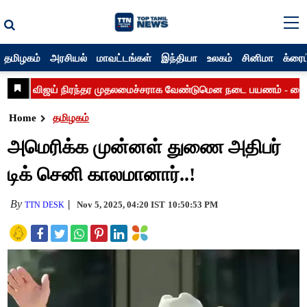
தமிழகம்
அரசியல்
மாவட்டங்கள்
இந்தியா
உலகம்
சினிமா
க்ரைம
Home
தமிழகம்
அமெரிக்க முன்னள் துணை அதிபர்
டிக் செனி காலமானார்..!
By
Nov 5, 2025, 04:20 IST
10:50:53 PM
TTN DESK