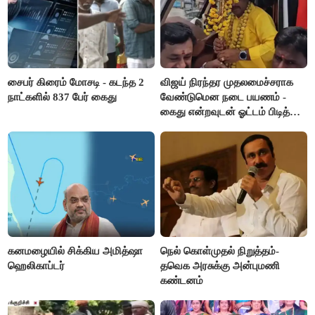
சைபர் கிரைம் மோசடி - கடந்த 2
விஜய் நிரந்தர முதலமைச்சராக
நாட்களில் 837 பேர் கைது
வேண்டுமென நடை பயணம் -
கைது என்றவுடன் ஓட்டம் பிடித்த
தவெகவினர்
கனமழையில் சிக்கிய அமித்ஷா
நெல் கொள்முதல் நிறுத்தம்-
ஹெலிகாப்டர்
தவெக அரசுக்கு அன்புமணி
கண்டனம்