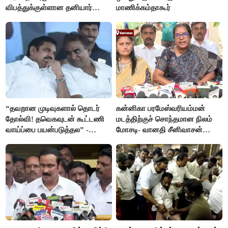
விபத்துக்குள்ளான தனியார்
மாணிக்கம்தாகூர்
பயிற்சி விமானம்
“தவறான முடிவுகளால் தொடர்
கன்னிகா பரமேஸ்வரியம்மன்
தோல்வி! தவெகவுடன் கூட்டணி
மடத்திற்குச் சொந்தமான நிலம்
வாய்ப்பை பயன்படுத்தல” -
மோசடி- வானதி சீனிவாசன்
இபிஎஸ் மீது சரமாரி குற்றச்சாட்டு
கண்டனம்