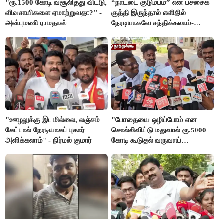
"ரூ.1500 கோடி வசூலித்து விட்டு,
“நாட்டை குடும்பம்” என பச்சைக்
விவசாயிகளை ஏமாற்றுவதா?'' -
குத்தி இருந்தால் எளிதில்
அன்புமணி ராமதாஸ்
நேரடியாகவே சந்திக்கலாம்-
சரத்குமார்
"ஊழலுக்கு இடமில்லை, லஞ்சம்
"போதையை ஒழிப்போம் என
கேட்டால் நேரடியாகப் புகார்
சொல்லிவிட்டு மதுவால் ரூ.5000
அளிக்கலாம்" - நிர்மல் குமார்
கோடி கூடுதல் வருவாய்
கிடைக்கும்னு சொல்றாங்க”-
மார்க்கண்டேயன்