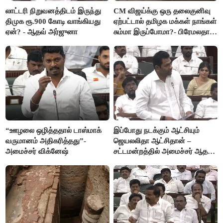
லாட்டரி நிறுவனத்திடம் இருந்து
CM விஜய்க்கு ஒரு தலைகுனிவு
திமுக ரூ.900 கோடி வாங்கியது
ஏற்பட்டால் தமிழக மக்கள் நாங்கள்
ஏன்? - ஆதவ் அர்ஜுனா
சும்மா இருப்போமா?- பிரேமலதா
விஜயகாந்த்
“ஊழலை ஒழித்ததால் டாஸ்மாக்
இப்போது நடக்கும் ஆட்சியும்
வருமானம் அதிகரித்தது”-
ஜெயலலிதா ஆட்சிதான் –
அமைச்சர் விக்னேஷ்
சட்டமன்றத்தில் அமைச்சர் ஆதவ்
அர்ஜுனா அதிரடி பேச்சு!