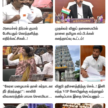
அமைச்சர் நிர்மல் குமார்
முதல்வர் விஜய் தலைமையில்
பேசியதும் கொந்தளித்த
நாளை தமிழக எம்.பி.க்கள்
எதிர்க்கட்சிகள்..!
கலந்தாய்வு கூட்டம்!
"கேரள மழையால் தான் கர்நாடகா
விஐபி தரிசனத்திற்கு செக்..! இனி
நீர் திறந்தது!": காவிரி
எந்த VIP கோயிலுக்கு வந்தாலும்
விவகாரத்தில் பாமக சௌமியா
கண்டிப்பாக இதை செய்யணும் -
அன்புமணி சாடல்!
அமைச்சர் ரமேஷ்..!