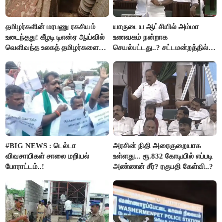
தமிழர்களின் மரபணு ரகசியம்
யாருடைய ஆட்சியில் அம்மா
உடைந்தது! கீழடி டிஎன்ஏ ஆய்வில்
உணவகம் நன்றாக
வெளிவந்த உலகத் தமிழர்களை
செயல்பட்டது..? சட்டமன்றத்தில்
மெய்சிலிர்க்க வைக்கும் உண்மை!
நடந்த காரசார விவாதம்..!
#BIG NEWS : டெல்டா
அரசின் நிதி அரைகுறையாக
விவசாயிகள் சாலை மறியல்
உள்ளது... ரூ.832 கோடியில் எப்படி
போராட்டம்..!
அண்ணன் சீர்? ரகுபதி கேள்வி..?