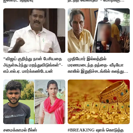
விஜய் கடிதம்
“விஜய் குறித்து நான் பேசியதை
முதியோர் இல்லத்தில்
அருள்கூர்ந்து மறந்துவிடுங்கள்”-
மரணமடைந்த தந்தை- வீடியோ
எம்.எல்.ஏ. மார்க்கண்டேயன்
காலில் இறுதிச்சடங்கில் கலந்து
கொண்ட மகள்கள்
சமைக்காமல் ரீல்ஸ்
#BREAKING ஷாக் கொடுத்த