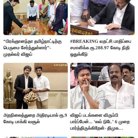
“பிரக்ஞானந்தா தமிழ்நாட்டிற்கு
#BREAKING வறட்சி பாதிப்பை
பெருமை சேர்த்துள்ளார்”-
சமாளிக்க ரூ.288.97 கோடி நிதி
முதல்வர் விஜய்
ஒதுக்கீடு
அறநிலைத்துறை அதிரடியால் ரூ.9
விஜய் படங்களை விரும்பி
கோடி பாக்கி வசூல்
பார்ப்பேன்... ‘லவ் டுடே’ 6 முறை
பார்த்திருக்கிறேன்- திமுக
எம்.எல்.ஏ.நெகிழ்ச்சி