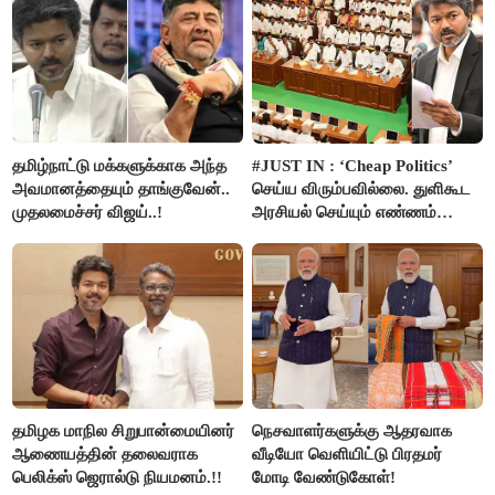
தமிழ்நாட்டு மக்களுக்காக அந்த
#JUST IN : ‘Cheap Politics’
அவமானத்தையும் தாங்குவேன்..
செய்ய விரும்பவில்லை. துளிகூட
முதலமைச்சர் விஜய்..!
அரசியல் செய்யும் எண்ணம்
இல்லை - உதயநிதிக்கு முதல்வர்
விஜய் பதில்!
தமிழக மாநில சிறுபான்மையினர்
நெசவாளர்களுக்கு ஆதரவாக
ஆணையத்தின் தலைவராக
வீடியோ வெளியிட்டு பிரதமர்
பெலிக்ஸ் ஜெரால்டு நியமனம்.!!
மோடி வேண்டுகோள்!