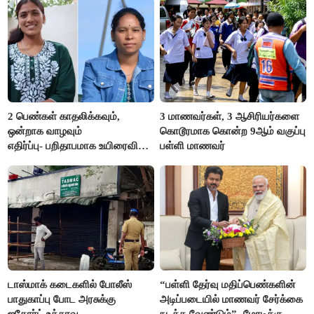
2 பெண்கள் காதலிக்கவும்,
3 மாணவர்கள், 3 ஆசிரியர்களை
ஒன்றாக வாழவும்
கொடூரமாக கொன்ற 9ஆம் வகுப்பு
எதிர்ப்பு- பறிதாபமாக உயிரைவிட்ட
பள்ளி மாணவர்
ஜோடி
டாஸ்மாக் கடைகளில் போலீஸ்
“பள்ளி தேர்வு மதிப்பெண்களின்
பாதுகாப்பு போட அரசுக்கு
அடிப்படையில் மாணவர் சேர்க்கை
ஐகோர்ட் உத்தரவு
நடத்த வேண்டும்”- மோடிக்கு