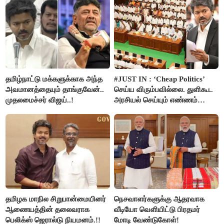
தமிழ்நாட்டு மக்களுக்காக அந்த
#JUST IN : ‘Cheap Politics’
அவமானத்தையும் தாங்குவேன்..
செய்ய விரும்பவில்லை. துளிகூட
முதலமைச்சர் விஜய்..!
அரசியல் செய்யும் எண்ணம்
இல்லை - உதயநிதிக்கு முதல்வர்
விஜய் பதில்!
தமிழக மாநில சிறுபான்மையினர்
நெசவாளர்களுக்கு ஆதரவாக
ஆணையத்தின் தலைவராக
வீடியோ வெளியிட்டு பிரதமர்
பெலிக்ஸ் ஜெரால்டு நியமனம்.!!
மோடி வேண்டுகோள்!