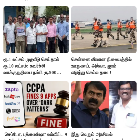
ரூ.1 லட்சம் முதலீடு செய்தால்
சென்னை விமான நிலையத்தில்
ரூ.10 லட்சம்: கவர்ச்சி
ஊறுகாய், அல்வா, ஜாம்
வாக்குறுதியை நம்பி ரூ.500
எடுத்து செல்ல தடை!
கோடியை இழந்த திருப்பூர்
மக்கள்!
'செப்டோ, புக்மைஷோ' உள்ளிட்ட 9
இது வெறும் அரசியல்