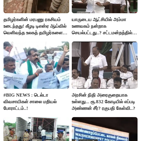
தமிழர்களின் மரபணு ரகசியம்
யாருடைய ஆட்சியில் அம்மா
உடைந்தது! கீழடி டிஎன்ஏ ஆய்வில்
உணவகம் நன்றாக
வெளிவந்த உலகத் தமிழர்களை
செயல்பட்டது..? சட்டமன்றத்தில்
மெய்சிலிர்க்க வைக்கும் உண்மை!
நடந்த காரசார விவாதம்..!
#BIG NEWS : டெல்டா
அரசின் நிதி அரைகுறையாக
விவசாயிகள் சாலை மறியல்
உள்ளது... ரூ.832 கோடியில் எப்படி
போராட்டம்..!
அண்ணன் சீர்? ரகுபதி கேள்வி..?