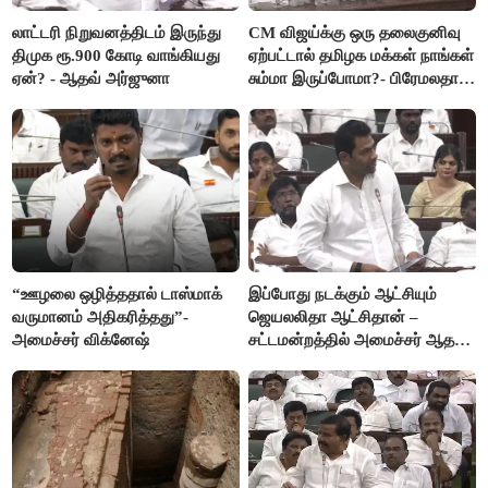
லாட்டரி நிறுவனத்திடம் இருந்து
CM விஜய்க்கு ஒரு தலைகுனிவு
திமுக ரூ.900 கோடி வாங்கியது
ஏற்பட்டால் தமிழக மக்கள் நாங்கள்
ஏன்? - ஆதவ் அர்ஜுனா
சும்மா இருப்போமா?- பிரேமலதா
விஜயகாந்த்
“ஊழலை ஒழித்ததால் டாஸ்மாக்
இப்போது நடக்கும் ஆட்சியும்
வருமானம் அதிகரித்தது”-
ஜெயலலிதா ஆட்சிதான் –
அமைச்சர் விக்னேஷ்
சட்டமன்றத்தில் அமைச்சர் ஆதவ்
அர்ஜுனா அதிரடி பேச்சு!