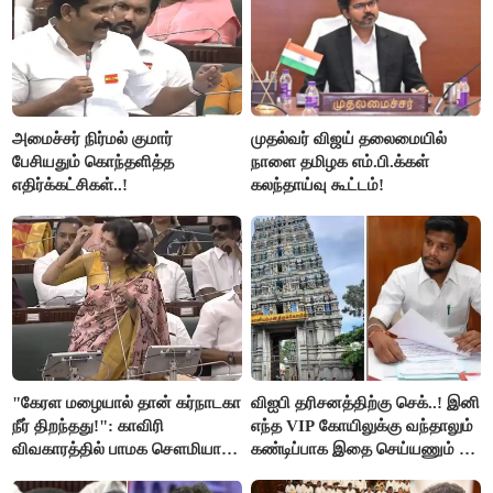
அமைச்சர் நிர்மல் குமார்
முதல்வர் விஜய் தலைமையில்
பேசியதும் கொந்தளித்த
நாளை தமிழக எம்.பி.க்கள்
எதிர்க்கட்சிகள்..!
கலந்தாய்வு கூட்டம்!
"கேரள மழையால் தான் கர்நாடகா
விஐபி தரிசனத்திற்கு செக்..! இனி
நீர் திறந்தது!": காவிரி
எந்த VIP கோயிலுக்கு வந்தாலும்
விவகாரத்தில் பாமக சௌமியா
கண்டிப்பாக இதை செய்யணும் -
அன்புமணி சாடல்!
அமைச்சர் ரமேஷ்..!