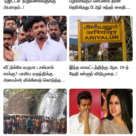
'டிஜிட்டல்' நிறுவனங்களுக்கு
பழிவாங்கும் செயலாக தான்
அபராதம்..!
தெரிகிறது பி.ஆர் சுந்தர் கைதிற்கு
சீமான் கடும் கண்டனம்..!
வீட்டுக்கே வருமா டாஸ்மாக்
இந்த மாவட்டத்திற்கு ஆக. 10-ந்
சரக்கு? பரவிய வதந்திக்கு
தேதி உள்ளூர் விடுமுறை..!
அமைச்சர் விக்னேஷ் கொடுத்த
விளக்கம்!