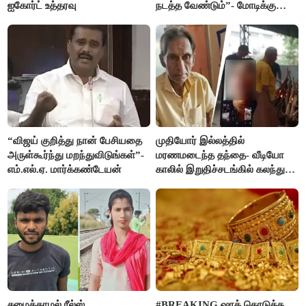
ஐகோர்ட் உத்தரவு
நடத்த வேண்டும்”- மோடிக்கு
விஜய் கடிதம்
“விஜய் குறித்து நான் பேசியதை
முதியோர் இல்லத்தில்
அருள்கூர்ந்து மறந்துவிடுங்கள்”-
மரணமடைந்த தந்தை- வீடியோ
எம்.எல்.ஏ. மார்க்கண்டேயன்
காலில் இறுதிச்சடங்கில் கலந்து
கொண்ட மகள்கள்
சமைக்காமல் ரீல்ஸ்
#BREAKING ஷாக் கொடுத்த