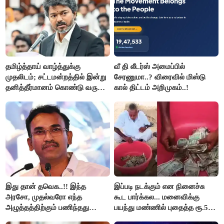
தமிழ்த்தாய் வாழ்த்துக்கு
வீ தி லீடர்ஸ் அமைப்பில்
முதலிடம்; சட்டமன்றத்தில் இன்று
சேரணுமா..? விரைவில் மிஸ்டு
தனித்தீர்மானம் கொண்டு வரும்
கால் திட்டம் அறிமுகம்..!
முதல் அமைச்சர் விஜய்.!!
இது தான் தவெக..!! இந்த
இப்படி நடக்கும் என நினைச்சு
அரசோ, முதல்வரோ எந்த
கூட பார்க்கல... மனைவிக்கு
அழுத்தத்திற்கும் பணிந்தது
பயந்து மண்ணில் புதைத்த ரூ.5
கிடையாது; அமைச்சர்
லட்சம்; கடைசியில் நடந்தது...