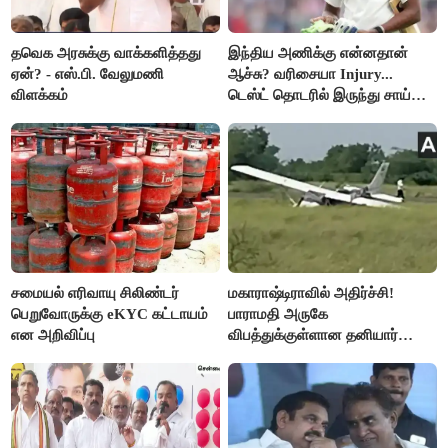
தவெக அரசுக்கு வாக்களித்தது
இந்திய அணிக்கு என்னதான்
ஏன்? - எஸ்.பி. வேலுமணி
ஆச்சு? வரிசையா Injury...
விளக்கம்
டெஸ்ட் தொடரில் இருந்து சாய்
சுதர்சனும் விலகல்
சமையல் எரிவாயு சிலிண்டர்
மகாராஷ்டிராவில் அதிர்ச்சி!
பெறுவோருக்கு eKYC கட்டாயம்
பாராமதி அருகே
என அறிவிப்பு
விபத்துக்குள்ளான தனியார்
பயிற்சி விமானம்