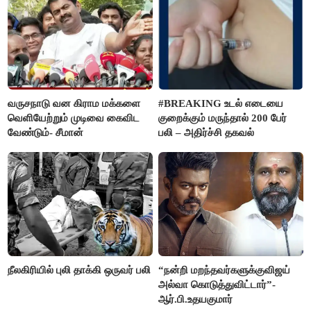
வருசநாடு வன கிராம மக்களை
#BREAKING உடல் எடையை
வெளியேற்றும் முடிவை கைவிட
குறைக்கும் மருந்தால் 200 பேர்
வேண்டும்- சீமான்
பலி – அதிர்ச்சி தகவல்
நீலகிரியில் புலி தாக்கி ஒருவர் பலி
“நன்றி மறந்தவர்களுக்குவிஜய்
அல்வா கொடுத்துவிட்டார்”-
ஆர்.பி.உதயகுமார்