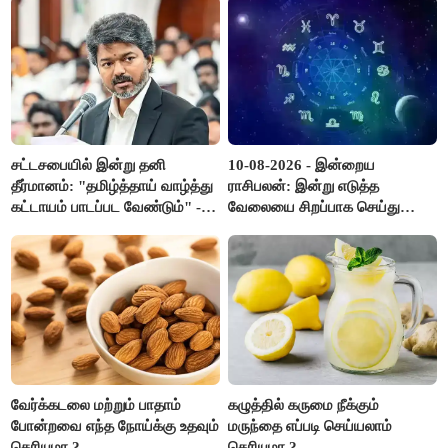
அருண்ராஜ்..!
சட்டசபையில் இன்று தனி
10-08-2026 - இன்றைய
தீர்மானம்: "தமிழ்த்தாய் வாழ்த்து
ராசிபலன்: இன்று எடுத்த
கட்டாயம் பாடப்பட வேண்டும்" -
வேலையை சிறப்பாக செய்து
முதல்வர் விஜய் முன்மொழிகிறார்!
முடித்து நற்பெயர் பெறுவீர்கள்.
அதே நேரத்தில் கூடுதலாக
உழைக்க வேண்டி இருக்கும்..!
வேர்க்கடலை மற்றும் பாதாம்
கழுத்தில் கருமை நீக்கும்
போன்றவை எந்த நோய்க்கு உதவும்
மருந்தை எப்படி செய்யலாம்
தெரியுமா ?
தெரியுமா ?