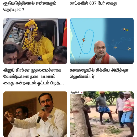
சூடுபடுத்தினால் என்னாகும்
நாட்களில் 837 பேர் கைது
தெரியுமா ?
விஜய் நிரந்தர முதலமைச்சராக
கனமழையில் சிக்கிய அமித்ஷா
வேண்டுமென நடை பயணம் -
ஹெலிகாப்டர்
கைது என்றவுடன் ஓட்டம் பிடித்த
தவெகவினர்