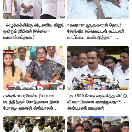
"அழுத்தத்திற்கு அடிபணிய விஜய்
“தவறான முடிவுகளால் தொடர்
ஒன்றும் இபிஎஸ் இல்லை"-
தோல்வி! தவெகவுடன் கூட்டணி
மாணிக்கம்தாகூர்
வாய்ப்பை பயன்படுத்தல” -
இபிஎஸ் மீது சரமாரி குற்றச்சாட்டு
கன்னிகா பரமேஸ்வரியம்மன்
"ரூ.1500 கோடி வசூலித்து விட்டு,
மடத்திற்குச் சொந்தமான நிலம்
விவசாயிகளை ஏமாற்றுவதா?'' -
மோசடி- வானதி சீனிவாசன்
அன்புமணி ராமதாஸ்
கண்டனம்