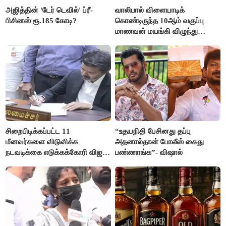
அஜித்தின் 'டேர் டெவில்' ப்ரீ-
வாலிபால் விளையாடிக்
பிசினஸ் ரூ.185 கோடி?
கொண்டிருந்த 10ஆம் வகுப்பு
மாணவன் மயங்கி விழுந்து
உயிரிழப்பு
சிறைபிடிக்கப்பட்ட 11
“உதயநிதி பேசினது தப்பு
மீனவர்களை விடுவிக்க
அதனால்தான் போலீஸ் கைது
நடவடிக்கை எடுக்கக்கோரி விஜய்
பண்ணாங்க”- விஷால்
கடிதம்