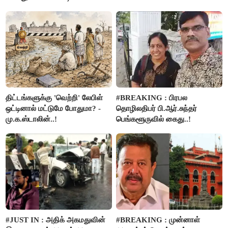
பிரச்சனையா இருக்கு”- என்.ஆர்.
பட்ஜெட்டுக்கு பாஜக கடும்
இளங்கோ
எதிர்ப்பு!
திட்டங்களுக்கு 'வெற்றி' லேபிள்
#BREAKING : பிரபல
ஒட்டினால் மட்டுமே போதுமா? -
தொழிலதிபர் பி.ஆர்.சுந்தர்
மு.க.ஸ்டாலின்..!
பெங்களூருவில் கைது..!
#JUST IN : அதிக் அகமதுவின்
#BREAKING : முன்னாள்