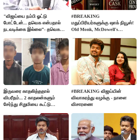
"விஜய்யை நம்பி ஓட்டு
#BREAKING
போட்டேன்... தவெக என்பதால்
மதுப்பிரியர்களுக்கு ஷாக் நியூஸ்!
நடவடிக்கை இல்லை”- தவெக
Old Monk, McDowell's
நிர்வாகியால் பாதிக்கப்பட்ட பெண்
மதுபானங்களை விற்பனை செய்ய
கதறல்
FSSAI தடை
இருவரை காதலித்ததால்
#BREAKING விஜய்யின்
விபரீதம்... 2 காதலன்களும்
விவாகரத்து வழக்கு - நாளை
சேர்ந்து சிறுமியை கூட்டு
விசாரணை
வன்கொடுமை செய்து கொலை
செய்த கொடூரம்