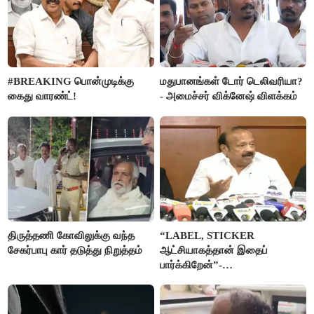
#BREAKING பொன்முடிக்கு
மதுபானங்கள் டோர் டெலிவரியா?
கைது வாரண்ட்!
- அமைச்சர் விக்னேஷ் விளக்கம்
திருத்தணி கோவிலுக்கு வந்த
“LABEL, STICKER
சேகர்பாபு கார் தடுத்து நிறுத்தம்
ஆட்சியாகத்தான் இதைப்
பார்க்கிறேன்”-
எம்.ஆர்.கே.பன்னீர்செல்வம்