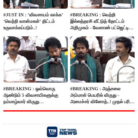
#JUST IN : ‘விவசாயம் காக்க’
#BREAKING : வெற்றி
‘வெற்றி வான்மகள்’ திட்டம்
இல்லத்தரசி வீட்டுத் தோட்டம்
உருவாக்கப்படும்..!
அறிமுகம் - வேளாண் பட்ஜெட்டில்
அறிவிப்பு..!
#BREAKING : ஒவ்வொரு
#BREAKING : அஞ்சலை
ஆண்டும் 5 விவசாயிகளுக்கு
அம்மாள் பெயரில் விருது -
நம்மாழ்வார் விருது
அமைச்சர் வினோத்..! முதல் பரிசு
வழங்கப்படும்..!
ரூ.2.50 லட்சம் வழங்கப்படும்..!