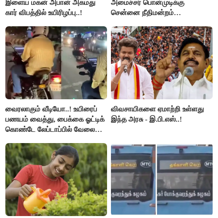
இளைய மகன் அபான் அகமது
அமைச்சர் பொன்முடிக்கு
கார் விபத்தில் உயிரிழப்பு..!
சென்னை நீதிமன்றம்
பிடிவாரண்ட்..!
வைரலாகும் வீடியோ..! உயிரைப்
விவசாயிகளை ஏமாற்றி உள்ளது
பணயம் வைத்து, பைக்கை ஓட்டிக்
இந்த அரசு - இ.பி.எஸ்..!
கொண்டே லேப்டாப்பில் வேலை
பார்த்த நபர்..!