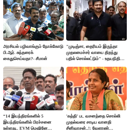
அரசியல் பழிவாங்கும் நோக்கோடு
"முடிஞ்சா, தைரியம் இருந்தா
பி.ஆர். சுந்தரைக்
முதலமைச்சர் வாயை திறந்து
கைதுசெய்வதா?- சீமான்
பதில் சொல்லட்டும்" - உதயநிதி
ஸ்டாலின்
“14 இயந்திரங்களில் 5
'கத்தி' பட வசனத்தை சொல்லி
இயந்திரங்களில் பிரச்சனை
முதல்வரை சாடிய வானதி
உள்ளது.. EVM மெஷினே
சீனிவாசன்..!: வேளாண்