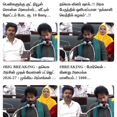
பெண்களுக்கு குட் நியூஸ்
தவெக-வினர் ஷாக்..!! அரசு
சொன்ன அமைச்சர்... வீட்டில்
பேருந்தில் ஒளிபரப்பான ‘தக்காளி
தோட்டம் போட ரூ. 10 கோடி
வெற்றிக் கழகம்’..!!
நிதி..!
#BIG BREAKING : தவெக
#BREAKING : போர்வெல் –
அரசின் முதல் வேளாண் பட்ஜெட்
கிணறு அமைக்க
2026-27 : முக்கிய அம்சங்கள் ஓர்
மானியம்..! 1000
பார்வை..!
விவசாயிகளுக்கு மானியத்தில்
பம்புசெட் வழங்கப்படும்..!