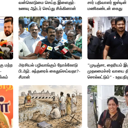
வன்கொடுமை செய்த இளைஞர்-
சார் பதிவாளர் ஜஸ்டின்
உணவு ஆர்டர் செய்து சிக்கினான்
மணிகண்டன் கைது
ு மற்ற
அரசியல் பழிவாங்கும் நோக்கோடு
"முடிஞ்சா, தைரியம் இ
-
பி.ஆர். சுந்தரைக் கைதுசெய்வதா?-
முதலமைச்சர் வாயை திற
க்கம்
சீமான்
சொல்லட்டும்" - உதயநி