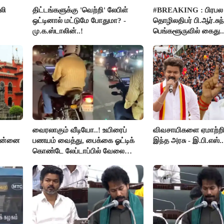
லி
திட்டங்களுக்கு 'வெற்றி' லேபிள்
#BREAKING : பிரபல
ஒட்டினால் மட்டுமே போதுமா? -
தொழிலதிபர் பி.ஆர்.சுந்
மு.க.ஸ்டாலின்..!
பெங்களூருவில் கைது..
ர்ப்பு!
வைரலாகும் வீடியோ..! உயிரைப்
விவசாயிகளை ஏமாற்றி
சென்னை
பணயம் வைத்து, பைக்கை ஓட்டிக்
இந்த அரசு - இ.பி.எஸ்..
கொண்டே லேப்டாப்பில் வேலை
பார்த்த நபர்..!