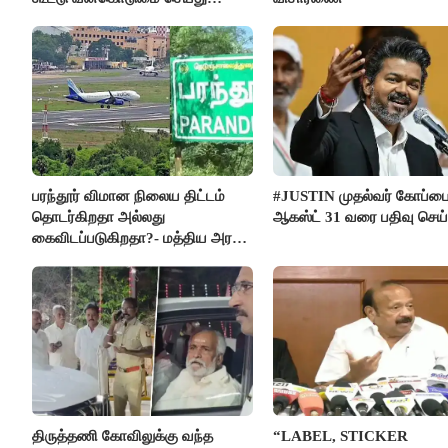
கொலை செய்த கொடூரம்
பரந்தூர் விமான நிலைய திட்டம்
#JUSTIN முதல்வர் கோப்ப
தொடர்கிறதா அல்லது
ஆகஸ்ட் 31 வரை பதிவு செய
கைவிடப்படுகிறதா?- மத்திய அரசு
விளக்கம்
திருத்தணி கோவிலுக்கு வந்த
“LABEL, STICKER