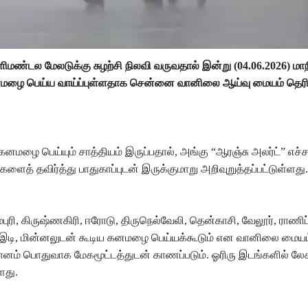
மண்டல மேலடுக்கு சுழற்சி நிலவி வருவதால் இன்று (04.06.2026) மாந
ய கனமழை பெய்ய வாய்ப்புள்ளதாக சென்னை வானிலை ஆய்வு மையம் தெரி
கனமழை பெய்யும் சாத்தியம் இருப்பதால், அங்கு “ஆரஞ்சு அலர்ட்” எச்
த் தவிர்த்து பாதுகாப்புடன் இருக்குமாறு அறிவுறுத்தப்பட்டுள்ளது.
தர்மபுரி, கிருஷ்ணகிரி, ஈரோடு, திருநெல்வேலி, தென்காசி, வேலூர், ராணி
ில் இடி, மின்னலுடன் கூடிய கனமழை பெய்யக்கூடும் என வானிலை மையம
வானம் பொதுவாக மேகமூட்டத்துடன் காணப்படும். ஓரிரு இடங்களில் லே
ளது.