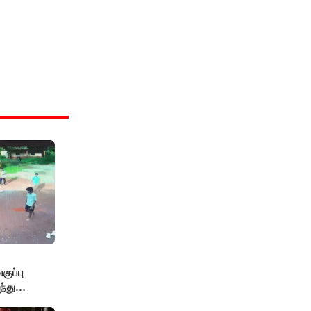
ுப்பு
்து