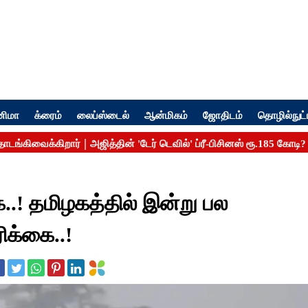
னிமா
க்ரைம்
லைப்ஸ்டைல்
ஆன்மிகம்
ஜோதிடம்
தொழில்நுட்
..! தமிழகத்தில் இன்று பல
ிக்கை..!