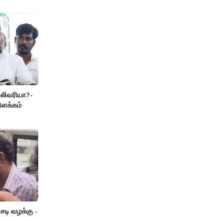
லிவரியா?-
ிளக்கம்
டி வழக்கு -