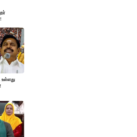
தர்
!
 உள்ளது
!