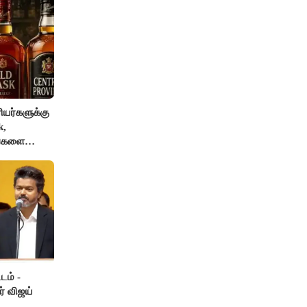
யர்களுக்கு
k,
ங்களை
AI தடை
டம் -
ர் விஜய்