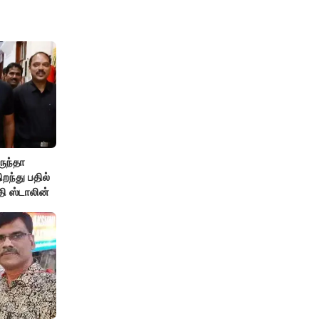
ருந்தா
ந்து பதில்
தி ஸ்டாலின்