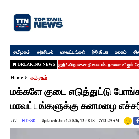
தமிழகம்
அரசியல்
மாவட்டங்கள்
இந்தியா
உலகம்
சி
Home
தமிழகம்
மக்களே குடை எடுத்துட்டு போங்க
மாவட்டங்களுக்கு கனமழை எச்சர
By
Updated: Jun 4, 2026, 12:48 IST
7:18:29 AM
TTN DESK