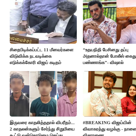
சிறைபிடிக்கப்பட்ட 11 மீனவர்களை
“உதயநிதி பேசினது தப்பு
விடுவிக்க நடவடிக்கை
அதனால்தான் போலீஸ் கைத
எடுக்கக்கோரி விஜய் கடிதம்
பண்ணாங்க”- விஷால்
இருவரை காதலித்ததால் விபரீதம்...
#BREAKING விஜய்யின்
2 காதலன்களும் சேர்ந்து சிறுமியை
விவாகரத்து வழக்கு - நாள
கூட்டு வன்கொடுமை செய்து
விசாரணை