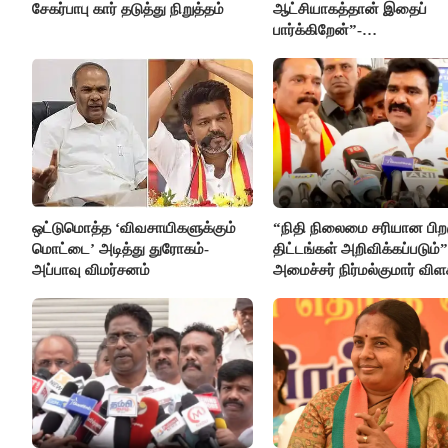
சேகர்பாபு கார் தடுத்து நிறுத்தம்
ஆட்சியாகத்தான் இதைப்
பார்க்கிறேன்”-
எம்.ஆர்.கே.பன்னீர்செல்வம்
ஒட்டுமொத்த ‘விவசாயிகளுக்கும்
“நிதி நிலைமை சரியான பிறக
மொட்டை’ அடித்து துரோகம்-
திட்டங்கள் அறிவிக்கப்படும்”
அப்பாவு விமர்சனம்
அமைச்சர் நிர்மல்குமார் விள