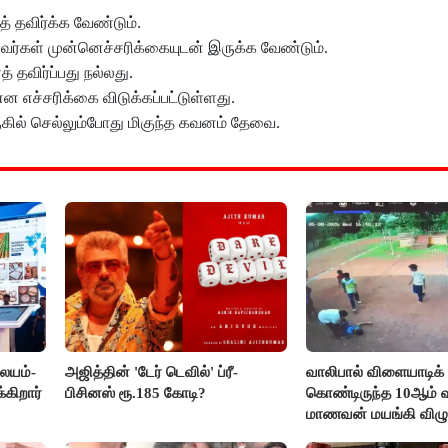
த் தவிர்க்க வேண்டும்.
பவர்கள் முன்னெச்சரிக்கையுடன் இருக்க வேண்டும்.
விர்ப்பது நல்லது.
 எச்சரிக்கை விடுக்கப்பட்டுள்ளது.
ருகில் செல்லும்போது மிகுந்த கவனம் தேவை.
லையம்-
அஜித்தின் 'டேர் டெவில்' ப்ரீ-
வாலிபால் விளையாடிக்
கிறார்
பிசினஸ் ரூ.185 கோடி?
கொண்டிருந்த 10ஆம் வக
மாணவன் மயங்கி விழுந
உயிரிழப்பு