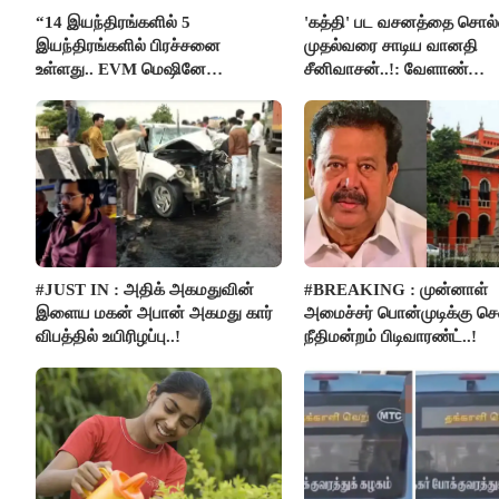
“14 இயந்திரங்களில் 5
'கத்தி' பட வசனத்தை சொல்
இயந்திரங்களில் பிரச்சனை
முதல்வரை சாடிய வானதி
உள்ளது.. EVM மெஷினே
சீனிவாசன்..!: வேளாண்
பிரச்சனையா இருக்கு”- என்.ஆர்.
பட்ஜெட்டுக்கு பாஜக கடும் எதி
இளங்கோ
#JUST IN : அதிக் அகமதுவின்
#BREAKING : முன்னாள்
இளைய மகன் அபான் அகமது கார்
அமைச்சர் பொன்முடிக்கு 
விபத்தில் உயிரிழப்பு..!
நீதிமன்றம் பிடிவாரண்ட்..!