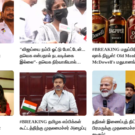
"விஜய்யை நம்பி ஓட்டு போட்டேன்...
#BREAKING மதுப்பிரி
ு
தவெக என்பதால் நடவடிக்கை
ஷாக் நியூஸ்! Old Mon
இல்லை”- தவெக நிர்வாகியால்
McDowell's மதுபான
பாதிக்கப்பட்ட பெண் கதறல்
விற்பனை செய்ய FSS
#BREAKING தமிழக எம்பிக்கள்
நதிகள் இணைப்புத் திட்
ை
கூட்டத்திற்கு முதலமைச்சர் அழைப்பு
பிரமருக்கு முதலமைச்ச
கடிதம்!