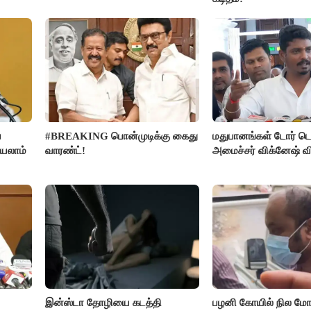
ை
#BREAKING பொன்முடிக்கு கைது
மதுபானங்கள் டோர் டெ
்யலாம்
வாரண்ட்!
அமைச்சர் விக்னேஷ் வ
இன்ஸ்டா தோழியை கடத்தி
பழனி கோயில் நில மோச