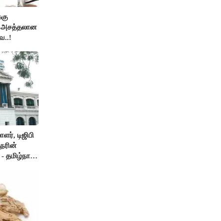
்கு
ன அசத்தலான
ை..!
ர், டிஜிபி
நரின்
- தமிழ்நாடு