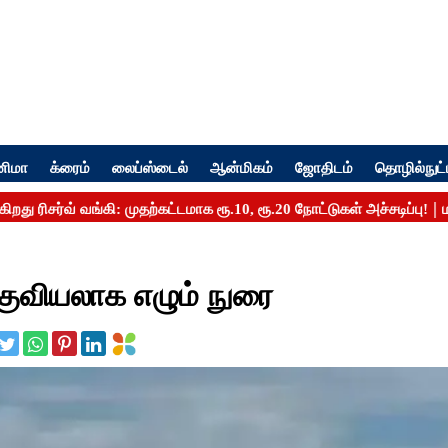
னிமா
க்ரைம்
லைப்ஸ்டைல்
ஆன்மிகம்
ஜோதிடம்
தொழில்நுட்
குவியலாக எழும் நுரை