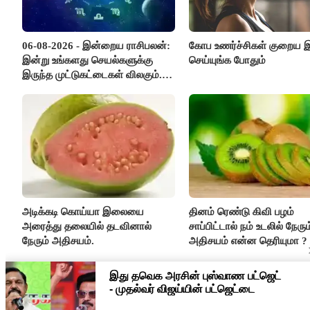
06-08-2026 - இன்றைய ராசிபலன்:
கோப உணர்ச்சிகள் குறைய
இன்று உங்களது செயல்களுக்கு
செய்யுங்க போதும்
இருந்த முட்டுகட்டைகள் விலகும்.
எதிர்பார்த்த உதவிகள் கிடைக்கும்.
பணவரத்து கூடும்..!
அடிக்கடி கொய்யா இலையை
தினம் ரெண்டு கிவி பழம்
அரைத்து தலையில் தடவினால்
சாப்பிட்டால் நம் உடலில் நேரும
நேரும் அதிசயம்.
அதிசயம் என்ன தெரியுமா ?