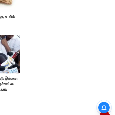
்கு உடலில்
டு இல்லை;
றச்சாட்டை
.பாபு
தமிழக பட்ஜெட்டில்
கவனிக்கப்படவேண்டிய
திட்டங்கள்..!!