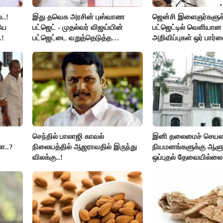
..!
இது தவெக அரசின் புஸ்வாண
ஜென்சி இளைஞர்களுக
யே
பட்ஜெட் - முதல்வர் விஜய்யின்
பட்ஜெட்டில் வெளியா
.!
பட்ஜெட்டை வறுத்தெடுத்த
அறிவிப்புகள் ஒர் பார்வ
மு.க.ஸ்டாலின், இபிஎஸ்..!
செந்தில் பாலாஜி காவல்
இனி தலைமைச் செயலாள
ா..?
நிலையத்தில் ஆஜராவதில் இருந்து
நியமனங்களுக்கு ஆளு
விலக்கு..!
ஒப்புதல் தேவையில்லை 
அரசு அதிரடி..!