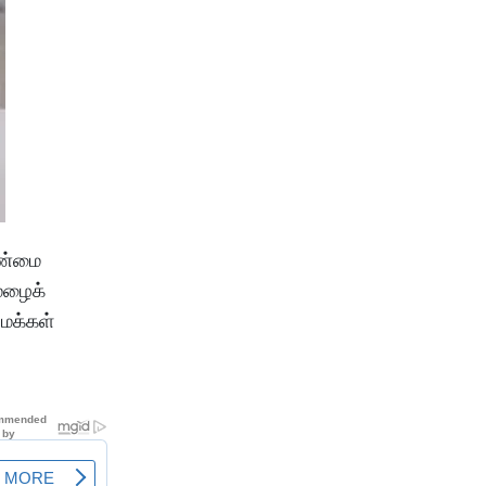
ெண்மை
மழைக்
மக்கள்