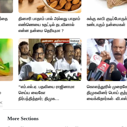
 இதை
தினசரி பாதாம் பால் அல்லது பாதாம்
சுக்கு காபி குடிப்போருக
எண்ணெயை உதட்டில் தடவினால்
உண்டாகும் நன்மைகள்
என்ன நன்மை தெரியுமா ?
“எம்.எல்.ஏ. பதவியை ராஜினாமா
கொளத்தூரில் முறைகே
்
செய்ய வைகோ
திமுகவினர் பொய் குற்
நிர்பந்தித்தார்; திமுக
வைக்கிறார்கள்- வி.எஸ்
எம்.எல்.ஏக்களாகவே
தொடர்கிறோம்”- மதிமுக
எம்.எல்.ஏக்கள் பரபரப்பு பேட்டி
More Sections