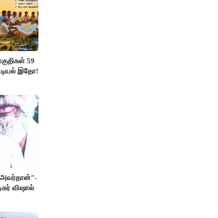
ுதிகள் 59
ட்டியல் இதோ!
் அவர்தான்"-
ிகர் விஷால்