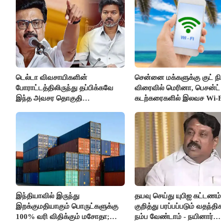
கைது..!!
டெல்டா விவசாயிகளின்
சென்னை மக்களுக்கு குட் நிய
போராட்டத்திலிருந்து தப்பிக்கவே
விரைவில் மெரினா, பெசன்ட் 
இந்த அவசர தொகுதி
கடற்கரைகளில் இலவச Wi-F
மறுவரையறை நாடகத்தை
வசதி..!!
அரங்கேற்றுகிறார் முதலமைச்சர் -
திமுக ஐடி விங்..!!
இந்தியாவில் இருந்து
தயவு செய்து யுபிஐ கட்டணம்
இறக்குமதியாகும் பொருட்களுக்கு
குறித்து பரப்பப்படும் வதந்
100% வரி விதிக்கும் மசோதா;
நம்ப வேண்டாம் - நயினார்