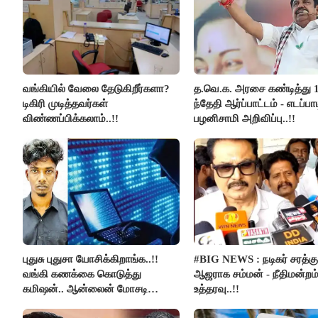
வங்கியில் வேலை தேடுகிறீர்களா?
த.வெ.க. அரசை கண்டித்து 
டிகிரி முடித்தவர்கள்
ந்தேதி ஆர்ப்பாட்டம் - எடப்பாட
விண்ணப்பிக்கலாம்..!!
பழனிசாமி அறிவிப்பு..!!
புதுசு புதுசா யோசிக்கிறாங்க..!!
#BIG NEWS : நடிகர் சரத்கு
வங்கி கணக்கை கொடுத்து
ஆஜராக சம்மன் - நீதிமன்றம
கமிஷன்.. ஆன்லைன் மோசடி
உத்தரவு..!!
கும்பலுக்கு உதவிய வாலிபர்