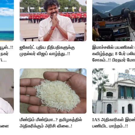
ூஸ்..!!
ஐகோர்ட் புதிய நீதிபதிகளுக்கு
இமாச்சலில் பயணிகள் 
நகர்
முதல்வர் விஜய் வாழ்த்து..!!
கவிழ்ந்தது; 8 பேர் பல
i
சோகம்..!! பிரதமர் மோ
இரங்கல்..!!
மீண்டும் மீண்டுமா..? தமிழகத்தில்
IAS அதிகாரிகள் இரண்
திகளை
அதிகரிக்கும் அரிசி விலை..!
பணியிட மாற்றம்..!!