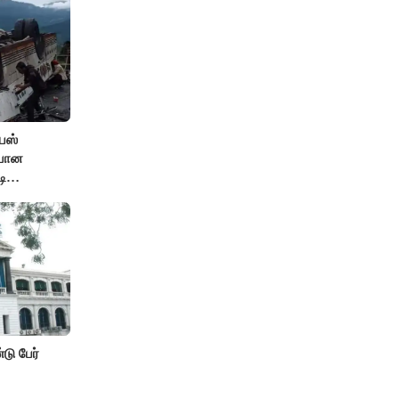
பஸ்
ியான
டி
டு பேர்