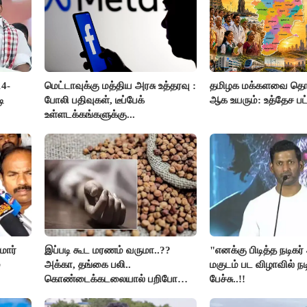
14-
மெட்டாவுக்கு மத்திய அரசு உத்தரவு :
தமிழக மக்களவை தொக
ி
போலி பதிவுகள், டீப்பேக்
ஆக உயரும்: உத்தேச ப
உள்ளடக்கங்களுக்கு...
மார்
இப்படி கூட மரணம் வருமா..??
"எனக்கு பிடித்த நடிகர
்
அக்கா, தங்கை பலி..
மகுடம் பட விழாவில் நட
கொண்டைக்கடலையால் பறிபோன
பேச்சு..!!
உயிர்கள்..!!