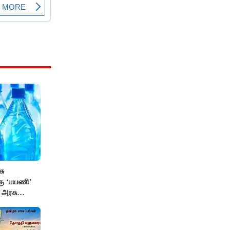
சு
்கு ‘பயணி’
க அரசு