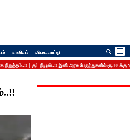
பம்
வணிகம்
விளையாட்டு
..!!