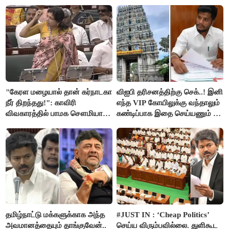
"கேரள மழையால் தான் கர்நாடகா
விஐபி தரிசனத்திற்கு செக்..! இனி
நீர் திறந்தது!": காவிரி
எந்த VIP கோயிலுக்கு வந்தாலும்
விவகாரத்தில் பாமக சௌமியா
கண்டிப்பாக இதை செய்யணும் -
அன்புமணி சாடல்!
அமைச்சர் ரமேஷ்..!
தமிழ்நாட்டு மக்களுக்காக அந்த
#JUST IN : ‘Cheap Politics’
அவமானத்தையும் தாங்குவேன்..
செய்ய விரும்பவில்லை. துளிகூட