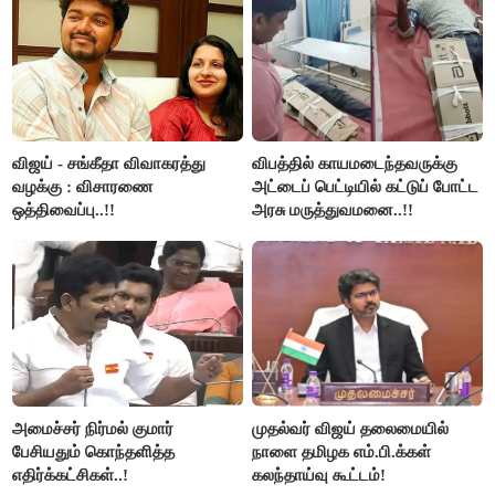
விஜய் - சங்கீதா விவாகரத்து
விபத்தில் காயமடைந்தவருக்கு
வழக்கு : விசாரணை
அட்டைப் பெட்டியில் கட்டுப் போட்ட
ஒத்திவைப்பு..!!
அரசு மருத்துவமனை..!!
அமைச்சர் நிர்மல் குமார்
முதல்வர் விஜய் தலைமையில்
பேசியதும் கொந்தளித்த
நாளை தமிழக எம்.பி.க்கள்
எதிர்க்கட்சிகள்..!
கலந்தாய்வு கூட்டம்!