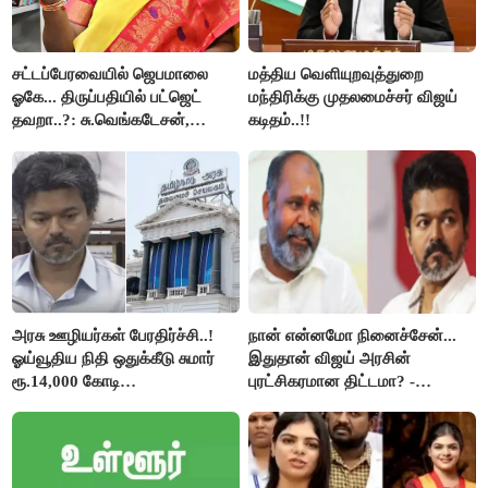
சட்டப்பேரவையில் ஜெபமாலை
மத்திய வெளியுறவுத்துறை
ஓகே... திருப்பதியில் பட்ஜெட்
மந்திரிக்கு முதலமைச்சர் விஜய்
தவறா..?: சு.வெங்கடேசன்,
கடிதம்..!!
திருமாவளவனுக்கு தமிழிசை
கேள்வி..!
அரசு ஊழியர்கள் பேரதிர்ச்சி..!
நான் என்னமோ நினைச்சேன்...
ஓய்வூதிய நிதி ஒதுக்கீடு சுமார்
இதுதான் விஜய் அரசின்
ரூ.14,000 கோடி
புரட்சிகரமான திட்டமா? -
குறைக்கப்பட்டுள்ளது..!
ஆர்.பி.உதயகுமார்..!