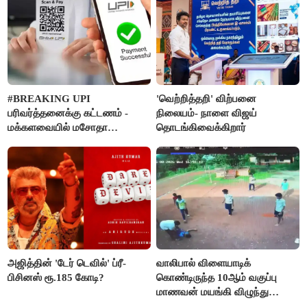
#BREAKING UPI
'வெற்றித்தறி' விற்பனை
பரிவர்த்தனைக்கு கட்டணம் -
நிலையம்- நாளை விஜய்
மக்களவையில் மசோதா
தொடங்கிவைக்கிறார்
நிறைவேற்றம்!
அஜித்தின் 'டேர் டெவில்' ப்ரீ-
வாலிபால் விளையாடிக்
பிசினஸ் ரூ.185 கோடி?
கொண்டிருந்த 10ஆம் வகுப்பு
மாணவன் மயங்கி விழுந்து
உயிரிழப்பு