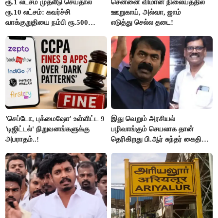
ரூ.1 லட்சம் முதலீடு செய்தால்
சென்னை விமான நிலையத்தில்
ரூ.10 லட்சம்: கவர்ச்சி
ஊறுகாய், அல்வா, ஜாம்
வாக்குறுதியை நம்பி ரூ.500
எடுத்து செல்ல தடை!
கோடியை இழந்த திருப்பூர்
மக்கள்!
'செப்டோ, புக்மைஷோ' உள்ளிட்ட 9
இது வெறும் அரசியல்
'டிஜிட்டல்' நிறுவனங்களுக்கு
பழிவாங்கும் செயலாக தான்
அபராதம்..!
தெரிகிறது பி.ஆர் சுந்தர் கைதிற்கு
சீமான் கடும் கண்டனம்..!