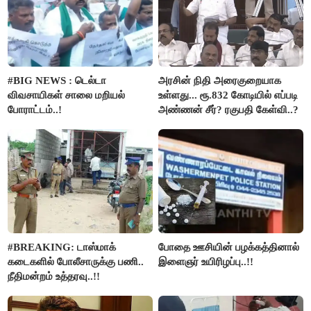
#BIG NEWS : டெல்டா
அரசின் நிதி அரைகுறையாக
விவசாயிகள் சாலை மறியல்
உள்ளது... ரூ.832 கோடியில் எப்படி
போராட்டம்..!
அண்ணன் சீர்? ரகுபதி கேள்வி..?
#BREAKING: டாஸ்மாக்
போதை ஊசியின் பழக்கத்தினால்
கடைகளில் போலீசாருக்கு பணி..
இளைஞர் உயிரிழப்பு..!!
நீதிமன்றம் உத்தரவு..!!