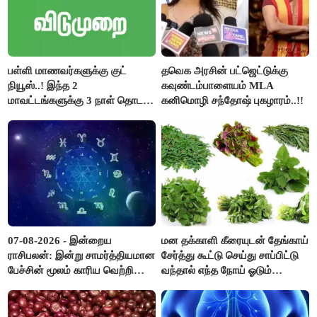
பள்ளி மாணவர்களுக்கு குட்
தவெக அரசின் பட்ஜெட்டுக்கு
நியூஸ்..! இந்த 2
கவுண்டம்பாளையம் MLA
மாவட்டங்களுக்கு 3 நாள் தொடர்
கனிமொழி சந்தோஷ் புகழாரம்..!!
விடுமுறை..!
07-08-2026 - இன்றைய
மன தக்காளி கீரையுடன் தேங்காய்
ராசிபலன்: இன்று சாமர்த்தியமான
சேர்த்து கூட்டு செய்து சாப்பிட்டு
பேச்சின் மூலம் காரிய வெற்றி
வந்தால் எந்த நோய் ஓடும்
உண்டாகும். அடுத்தவரை நம்பி
தெரியுமா ?
பொறுப்புகளை ஒப்படைப்பதில்
கவனம் தேவை..!