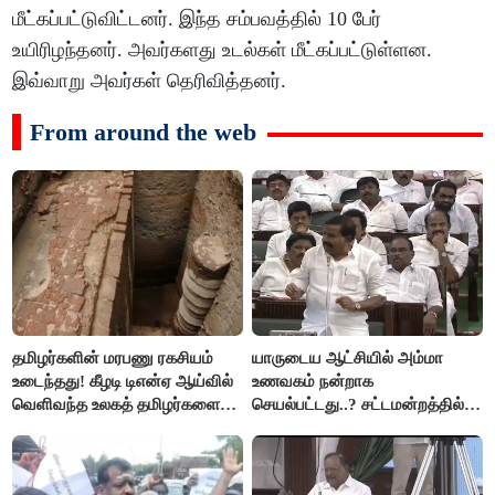
மீட்கப்பட்டுவிட்டனர். இந்த சம்பவத்தில் 10 பேர்
உயிரிழந்தனர். அவர்களது உடல்கள் மீட்கப்பட்டுள்ளன.
இவ்வாறு அவர்கள் தெரிவித்தனர்.
From around the web
தமிழர்களின் மரபணு ரகசியம்
யாருடைய ஆட்சியில் அம்மா
உடைந்தது! கீழடி டிஎன்ஏ ஆய்வில்
உணவகம் நன்றாக
வெளிவந்த உலகத் தமிழர்களை
செயல்பட்டது..? சட்டமன்றத்தில்
மெய்சிலிர்க்க வைக்கும் உண்மை!
நடந்த காரசார விவாதம்..!