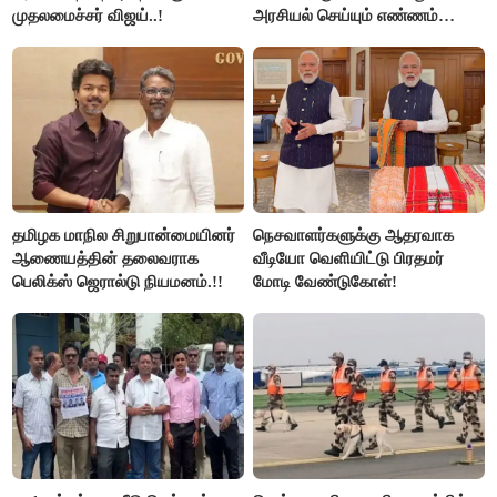
முதலமைச்சர் விஜய்..!
அரசியல் செய்யும் எண்ணம்
இல்லை - உதயநிதிக்கு முதல்வர்
விஜய் பதில்!
தமிழக மாநில சிறுபான்மையினர்
நெசவாளர்களுக்கு ஆதரவாக
ஆணையத்தின் தலைவராக
வீடியோ வெளியிட்டு பிரதமர்
பெலிக்ஸ் ஜெரால்டு நியமனம்.!!
மோடி வேண்டுகோள்!