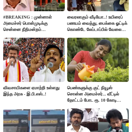
#BREAKING : முன்னாள்
வைரலாகும் வீடியோ..! உயிரைப்
அமைச்சர் பொன்முடிக்கு
பணயம் வைத்து, பைக்கை ஓட்டிக்
சென்னை நீதிமன்றம்
கொண்டே லேப்டாப்பில் வேலை
பிடிவாரண்ட்..!
பார்த்த நபர்..!
விவசாயிகளை ஏமாற்றி உள்ளது
பெண்களுக்கு குட் நியூஸ்
இந்த அரசு - இ.பி.எஸ்..!
சொன்ன அமைச்சர்... வீட்டில்
தோட்டம் போட ரூ. 10 கோடி
நிதி..!