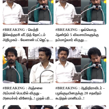
#BREAKING : வெற்றி
#BREAKING : ஒவ்வொரு
இல்லத்தரசி வீட்டுத் தோட்டம்
ஆண்டும் 5 விவசாயிகளுக்கு
அறிமுகம் - வேளாண் பட்ஜெட்டில்
நம்மாழ்வார் விருது
அறிவிப்பு..!
வழங்கப்படும்..!
#BREAKING : அஞ்சலை
#BREAKING : ஆதிதிராவிடர் –
அம்மாள் பெயரில் விருது -
பழங்குடியினருக்கு 20 சதவீதம்
அமைச்சர் வினோத்..! முதல் பரிசு
கூடுதல் மானியம்..!
ரூ.2.50 லட்சம் வழங்கப்படும்..!