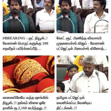
#BREAKING : குட் நியூஸ்..!
கோட் சூட் அணிந்த விவசாயி
வேளாண் பொருட்களுக்கு 100
முதலமைச்சர் விஜய் - வேளாண்
சதவீதம் பயிர்க்காப்பீடு
பட்ஜெட்டில் அமைச்சர் வினோத்
வழங்கபடும் - அமைச்சர்
பெருமிதம்..!
வினோத்..!
காலையிலேயே வந்த ஷாக்கிங்
தமிழக பட்ஜெட்டில்
நியூஸ்..!! தங்கம் விலை ஒரே
கவனிக்கப்படவேண்டிய
நாளில் ரூ.2,160 உயர்ந்தது..!!
திட்டங்கள்..!!