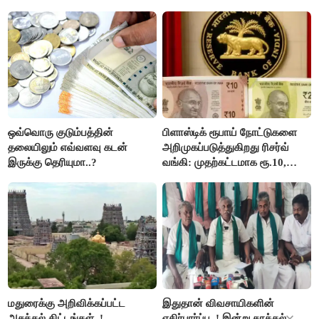
ஒவ்வொரு குடும்பத்தின்
பிளாஸ்டிக் ரூபாய் நோட்டுகளை
தலையிலும் எவ்வளவு கடன்
அறிமுகப்படுத்துகிறது ரிசர்வ்
இருக்கு தெரியுமா..?
வங்கி: முதற்கட்டமாக ரூ.10,
ரூ.20 நோட்டுகள் அச்சடிப்பு!
மதுரைக்கு அறிவிக்கப்பட்ட
இதுதான் விவசாயிகளின்
அசத்தல் திட்டங்கள்..!
எதிர்பார்ப்பு..! இன்று தாக்கல்