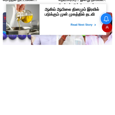
செய்யப்படும் வேளாண்
பட்ஜெட்டுக்கு பி.ஆர்.பாண்டியன்
கோரிக்கை!
#BREAKING : பிரபல
தொழிலதிபர் பி.ஆர்.சுந்தர்
பெங்களூருவில் கைது..!
மதுபிரியர்களுக்கு குட் நியூஸ்..!
இது தவெக அரசின் புஸ்வாண
இன்று முதல் ஆன்லைனிலேயே
பட்ஜெட் - முதல்வர் விஜய்யின்
டாஸ்மாக் சரக்கு வாங்கலாம்..!
பட்ஜெட்டை வறுத்தெடுத்த
மு.க.ஸ்டாலின், இபிஎஸ்..!