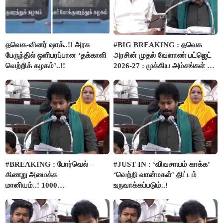
தவெக-வினர் ஷாக்..!! அரசு
#BIG BREAKING : தவெக
பேருந்தில் ஒளிபரப்பான ‘தக்காளி
அரசின் முதல் வேளாண் பட்ஜெட்
வெற்றிக் கழகம்’..!!
2026-27 : முக்கிய அம்சங்கள் ஓர்
பார்வை..!
#BREAKING : போர்வெல் –
#JUST IN : ‘விவசாயம் காக்க’
கிணறு அமைக்க
‘வெற்றி வான்மகள்’ திட்டம்
மானியம்..! 1000
உருவாக்கப்படும்..!
விவசாயிகளுக்கு மானியத்தில்
பம்புசெட் வழங்கப்படும்..!