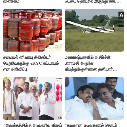
விளக்கம்
டெஸ்ட் தொடரில் இருந்து சாய்
சுதர்சனும் விலகல்
சமையல் எரிவாயு சிலிண்டர்
மகாராஷ்டிராவில் அதிர்ச்சி!
பெறுவோருக்கு eKYC கட்டாயம்
பாராமதி அருகே
என அறிவிப்பு
விபத்துக்குள்ளான தனியார்
பயிற்சி விமானம்
"அழுத்தத்திற்கு அடிபணிய விஜய்
“தவறான முடிவுகளால் தொடர்