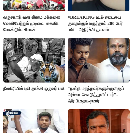
வருசநாடு வன கிராம மக்களை
#BREAKING உடல் எடையை
வெளியேற்றும் முடிவை கைவிட
குறைக்கும் மருந்தால் 200 பேர்
வேண்டும்- சீமான்
பலி – அதிர்ச்சி தகவல்
நீலகிரியில் புலி தாக்கி ஒருவர் பலி
“நன்றி மறந்தவர்களுக்குவிஜய்
அல்வா கொடுத்துவிட்டார்”-
ஆர்.பி.உதயகுமார்