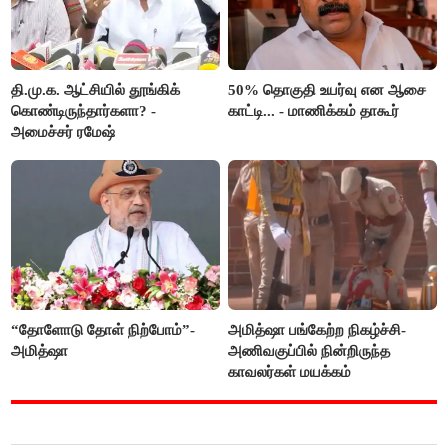
தி.மு.க. ஆட்சியில் தூங்கிக்
50% தொகுதி உயர்வு என ஆசை
கொண்டிருந்தார்களா? -
காட்டி... - மாணிக்கம் தாகூர்
அமைச்சர் ரமேஷ்
“தோளோடு தோள் நிற்போம்”-
அமித்ஷா பங்கேற்ற நிகழ்ச்சி-
அமித்ஷா
அணிவகுப்பில் நின்றிருந்த
காவலர்கள் மயக்கம்