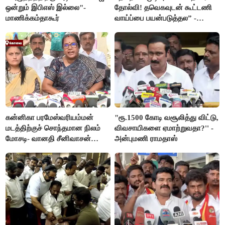
ஒன்றும் இபிஎஸ் இல்லை"-
தோல்வி! தவெகவுடன் கூட்டணி
மாணிக்கம்தாகூர்
வாய்ப்பை பயன்படுத்தல” -
இபிஎஸ் மீது சரமாரி குற்றச்சாட்டு
கன்னிகா பரமேஸ்வரியம்மன்
"ரூ.1500 கோடி வசூலித்து விட்டு,
மடத்திற்குச் சொந்தமான நிலம்
விவசாயிகளை ஏமாற்றுவதா?'' -
மோசடி- வானதி சீனிவாசன்
அன்புமணி ராமதாஸ்
கண்டனம்