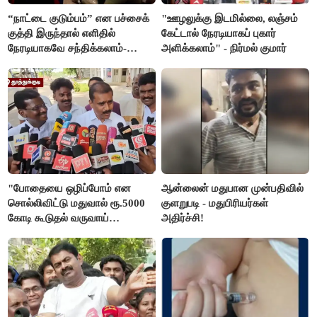
“நாட்டை குடும்பம்” என பச்சைக்
"ஊழலுக்கு இடமில்லை, லஞ்சம்
குத்தி இருந்தால் எளிதில்
கேட்டால் நேரடியாகப் புகார்
நேரடியாகவே சந்திக்கலாம்-
அளிக்கலாம்" - நிர்மல் குமார்
சரத்குமார்
"போதையை ஒழிப்போம் என
ஆன்லைன் மதுபான முன்பதிவில்
சொல்லிவிட்டு மதுவால் ரூ.5000
குளறுபடி - மதுபிரியர்கள்
கோடி கூடுதல் வருவாய்
அதிர்ச்சி!
கிடைக்கும்னு சொல்றாங்க”-
மார்க்கண்டேயன்