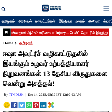
தமிழகம்
அரசியல்
மாவட்டங்கள்
இந்தியா
உலகம்
சினிமா
க்ரைம
Home
தமிழகம்
ஈஷா அவுட்ரீச் வழிகாட்டுதலில்
இயங்கும் உழவர் உற்பத்தியாளர்
நிறுவனங்கள் 13 தேசிய விருதுகளை
வென்று அசத்தல்!
By
Dec 14, 2025, 05:30 IST
12:00:03 AM
TTN DESK