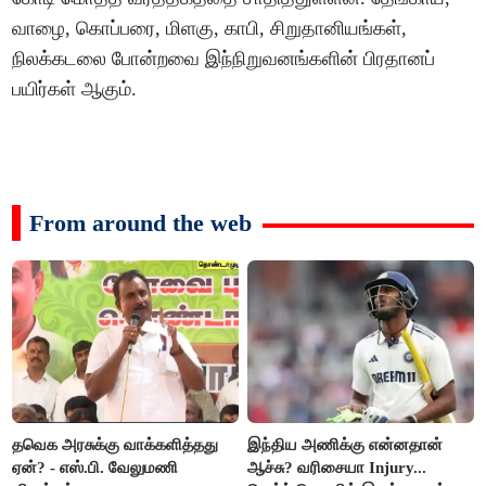
வாழை, கொப்பரை, மிளகு, காபி, சிறுதானியங்கள்,
நிலக்கடலை போன்றவை இந்நிறுவனங்களின் பிரதானப்
பயிர்கள் ஆகும்.
From around the web
தவெக அரசுக்கு வாக்களித்தது
இந்திய அணிக்கு என்னதான்
ஏன்? - எஸ்.பி. வேலுமணி
ஆச்சு? வரிசையா Injury...