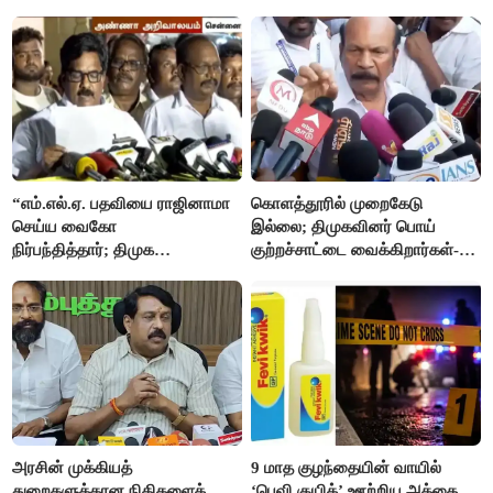
“எம்.எல்.ஏ. பதவியை ராஜினாமா
கொளத்தூரில் முறைகேடு
செய்ய வைகோ
இல்லை; திமுகவினர் பொய்
நிர்பந்தித்தார்; திமுக
குற்றச்சாட்டை வைக்கிறார்கள்-
எம்.எல்.ஏக்களாகவே
வி.எஸ்.பாபு
தொடர்கிறோம்”- மதிமுக
எம்.எல்.ஏக்கள் பரபரப்பு பேட்டி
அரசின் முக்கியத்
9 மாத குழந்தையின் வாயில்
துறைகளுக்கான நிதிகளைக்
‘பெவி குயிக்’ ஊற்றிய அத்தை