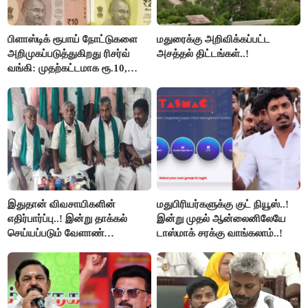
பிளாஸ்டிக் ரூபாய் நோட்டுகளை
மதுரைக்கு அறிவிக்கப்பட்ட
அறிமுகப்படுத்துகிறது ரிசர்வ்
அசத்தல் திட்டங்கள்..!
வங்கி: முதற்கட்டமாக ரூ.10,
ரூ.20 நோட்டுகள் அச்சடிப்பு!
இதுதான் விவசாயிகளின்
மதுபிரியர்களுக்கு குட் நியூஸ்..!
எதிர்பார்ப்பு..! இன்று தாக்கல்
இன்று முதல் ஆன்லைனிலேயே
செய்யப்படும் வேளாண்
டாஸ்மாக் சரக்கு வாங்கலாம்..!
பட்ஜெட்டுக்கு பி.ஆர்.பாண்டியன்
கோரிக்கை!