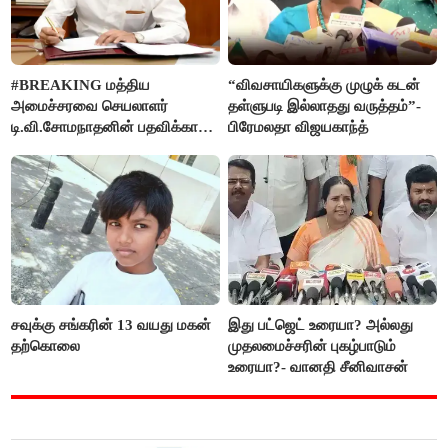
#BREAKING மத்திய
“விவசாயிகளுக்கு முழுக் கடன்
அமைச்சரவை செயலாளர்
தள்ளுபடி இல்லாதது வருத்தம்”-
டி.வி.சோமநாதனின் பதவிக்காலம்
பிரேமலதா விஜயகாந்த்
மேலும் ஓராண்டு நீட்டிப்பு
சவுக்கு சங்கரின் 13 வயது மகன்
இது பட்ஜெட் உரையா? அல்லது
தற்கொலை
முதலமைச்சரின் புகழ்பாடும்
உரையா?- வானதி சீனிவாசன்