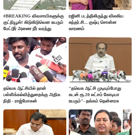
#BREAKING விவசாயிகளுக்கு
ரஜினி படத்திலிருந்து விலகிய
குட்நியூஸ்! கிடுகிடுவென உயரும்
சுந்தர்.சி... குஷ்பு சொன்ன
மேட்டூர் அணை நீர் வரத்து
காரணம்
தவெக ஆட்சியில் தான்
"தவெக ஆட்சி முடியும்போது
பள்ளிக்கல்வித்துறைக்கு அதிக
கடன் ரூ.20 லட்சம் கோடியா
நிதி - ராஜ்மோகன்
உயரும்"- தங்கம் தென்னரசு