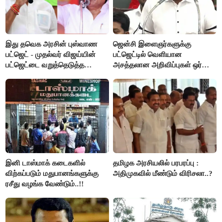
இது தவெக அரசின் புஸ்வாண
ஜென்சி இளைஞர்களுக்கு
பட்ஜெட் - முதல்வர் விஜய்யின்
பட்ஜெட்டில் வெளியான
பட்ஜெட்டை வறுத்தெடுத்த
அசத்தலான அறிவிப்புகள் ஒர்
மு.க.ஸ்டாலின், இபிஎஸ்..!
பார்வை..!
இனி டாஸ்மாக் கடைகளில்
தமிழக அரசியலில் பரபரப்பு :
விற்கப்படும் மதுபானங்களுக்கு
அதிமுகவில் மீண்டும் விரிசலா..?
ரசீது வழங்க வேண்டும்..!!