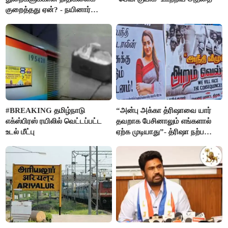
குறைத்தது ஏன்? - நயினார்
நாகேந்திரன்
#BREAKING தமிழ்நாடு
“அன்பு அக்கா த்ரிஷாவை யார்
எக்ஸ்பிரஸ் ரயிலில் வெட்டப்பட்ட
தவறாக பேசினாலும் எங்களால்
உடல் மீட்பு
ஏற்க முடியாது”- த்ரிஷா நற்பணி
மன்றத்தினர் போஸ்டர்