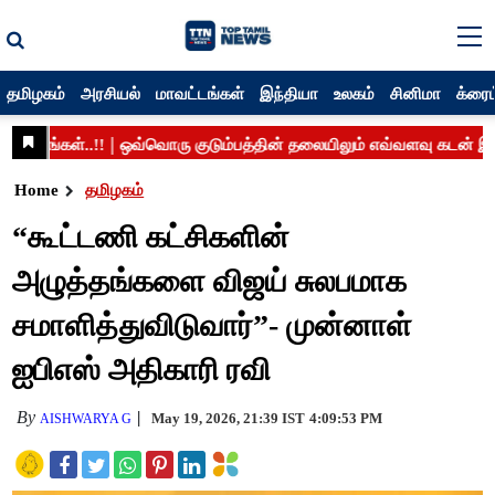
தமிழகம்
அரசியல்
மாவட்டங்கள்
இந்தியா
உலகம்
சினிமா
க்ரைம
Home
தமிழகம்
“கூட்டணி கட்சிகளின்
அழுத்தங்களை விஜய் சுலபமாக
சமாளித்துவிடுவார்”- முன்னாள்
ஐபிஎஸ் அதிகாரி ரவி
By
May 19, 2026, 21:39 IST
4:09:53 PM
AISHWARYA G