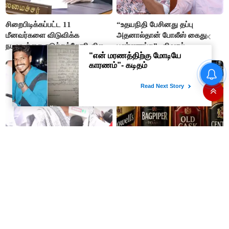
சிறைபிடிக்கப்பட்ட 11
“உதயநிதி பேசினது தப்பு
மீனவர்களை விடுவிக்க
அதனால்தான் போலீஸ் கைது
நடவடிக்கை எடுக்கக்கோரி விஜய்
பண்ணாங்க”- விஷால்
கடிதம்
“நிதி நிலைமை சரியான பிறகு
மற்ற திட்டங்கள் அறிவிக்கப்படும்”-
அமைச்சர் நிர்மல்குமார் விளக்கம்
"விஜய்யை நம்பி ஓட்டு
#BREAKING
போட்டேன்... தவெக என்பதால்
மதுப்பிரியர்களுக்கு ஷாக் நியூஸ்!
நடவடிக்கை இல்லை”- தவெக
Old Monk, McDowell's
நிர்வாகியால் பாதிக்கப்பட்ட பெண்
மதுபானங்களை விற்பனை செய்ய
கதறல்
FSSAI தடை