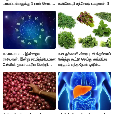
மாவட்டங்களுக்கு 3 நாள் தொடர்
கனிமொழி சந்தோஷ் புகழாரம்..!!
விடுமுறை..!
07-08-2026 - இன்றைய
மன தக்காளி கீரையுடன் தேங்காய்
ராசிபலன்: இன்று சாமர்த்தியமான
சேர்த்து கூட்டு செய்து சாப்பிட்டு
பேச்சின் மூலம் காரிய வெற்றி
வந்தால் எந்த நோய் ஓடும்
உண்டாகும். அடுத்தவரை நம்பி
தெரியுமா ?
பொறுப்புகளை ஒப்படைப்பதில்
கவனம் தேவை..!