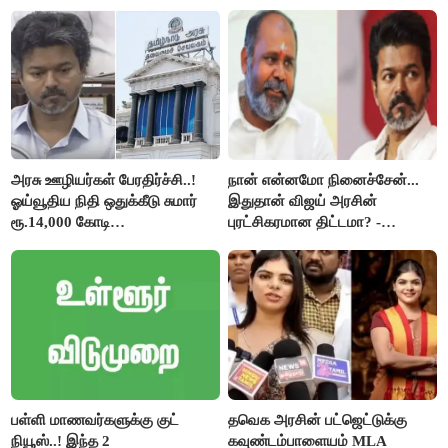
திருமாவளவனுக்கு தமிழிசை
கேள்வி..!
அரசு ஊழியர்கள் பேரதிர்ச்சி..!
நான் என்னமோ நினைச்சேன்...
ஓய்வூதிய நிதி ஒதுக்கீடு சுமார்
இதுதான் விஜய் அரசின்
ரூ.14,000 கோடி
புரட்சிகரமான திட்டமா? -
குறைக்கப்பட்டுள்ளது..!
ஆர்.பி.உதயகுமார்..!
பள்ளி மாணவர்களுக்கு குட்
தவெக அரசின் பட்ஜெட்டுக்கு
நியூஸ்..! இந்த 2
கவுண்டம்பாளையம் MLA