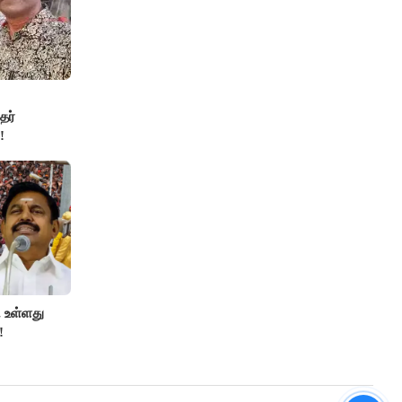
தர்
!
 உள்ளது
!