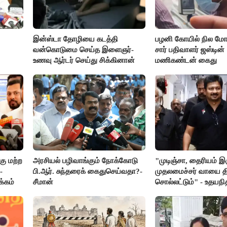
இன்ஸ்டா தோழியை கடத்தி
பழனி கோயில் நில மோச
வன்கொடுமை செய்த இளைஞர்-
சார் பதிவாளர் ஜஸ்டின்
உணவு ஆர்டர் செய்து சிக்கினான்
மணிகண்டன் கைது
ு மற்ற
அரசியல் பழிவாங்கும் நோக்கோடு
"முடிஞ்சா, தைரியம் இ
-
பி.ஆர். சுந்தரைக் கைதுசெய்வதா?-
முதலமைச்சர் வாயை திற
க்கம்
சீமான்
சொல்லட்டும்" - உதயநி