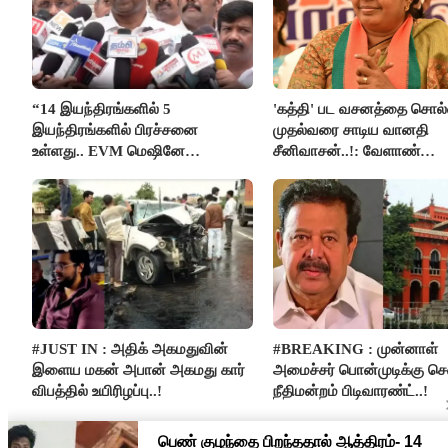
“14 இயந்திரங்களில் 5
'கத்தி' பட வசனத்தை சொல்
இயந்திரங்களில் பிரச்சனை
முதல்வரை சாடிய வானதி
உள்ளது.. EVM மெஷினே
சீனிவாசன்..!: வேளாண்
பிரச்சனையா இருக்கு”- என்.ஆர்.
பட்ஜெட்டுக்கு பாஜக கடும் எதி
இளங்கோ
#JUST IN : அதிக் அகமதுவின்
#BREAKING : முன்னாள்
இளைய மகன் அபான் அகமது கார்
அமைச்சர் பொன்முடிக்கு 
விபத்தில் உயிரிழப்பு..!
நீதிமன்றம் பிடிவாரண்ட்..!