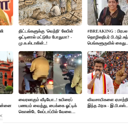
லி
திட்டங்களுக்கு 'வெற்றி' லேபிள்
#BREAKING : பிரபல
ஒட்டினால் மட்டுமே போதுமா? -
தொழிலதிபர் பி.ஆர்.சுந்
மு.க.ஸ்டாலின்..!
பெங்களூருவில் கைது..
ர்ப்பு!
வைரலாகும் வீடியோ..! உயிரைப்
விவசாயிகளை ஏமாற்றி
சென்னை
பணயம் வைத்து, பைக்கை ஓட்டிக்
இந்த அரசு - இ.பி.எஸ்..
கொண்டே லேப்டாப்பில் வேலை
பார்த்த நபர்..!