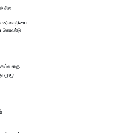
ல் சில
ccess) வசதியை
தனை கொண்டு
 செய்வதை
ு முழு
்