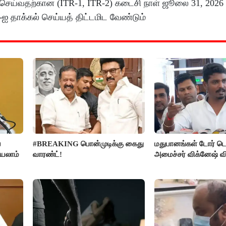
் செய்வதற்கான (ITR-1, ITR-2) கடைசி நாள் ஜூலை 31, 2026 
-ஐ தாக்கல் செய்யத் திட்டமிட வேண்டும்
ை
#BREAKING பொன்முடிக்கு கைது
மதுபானங்கள் டோர் டெ
்யலாம்
வாரண்ட்!
அமைச்சர் விக்னேஷ் வ