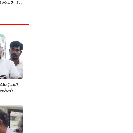
என்பதால்,
லிவரியா?-
ிளக்கம்