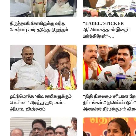
திருத்தணி கோவிலுக்கு வந்த
“LABEL, STICKER
சேகர்பாபு கார் தடுத்து நிறுத்தம்
ஆட்சியாகத்தான் இதைப்
பார்க்கிறேன்”-
எம்.ஆர்.கே.பன்னீர்செல்வம்
ஒட்டுமொத்த ‘விவசாயிகளுக்கும்
“நிதி நிலைமை சரியான பிறக
மொட்டை’ அடித்து துரோகம்-
திட்டங்கள் அறிவிக்கப்படும்”
அப்பாவு விமர்சனம்
அமைச்சர் நிர்மல்குமார் விள