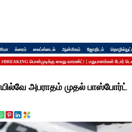
னிமா
க்ரைம்
லைப்ஸ்டைல்
ஆன்மிகம்
ஜோதிடம்
தொழில்நுட்
ரயில்வே அபராதம் முதல் பாஸ்போர்ட்