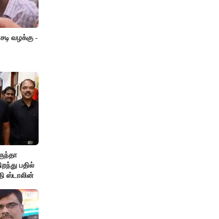
டி வழக்கு -
ருந்தா
ந்து பதில்
தி ஸ்டாலின்