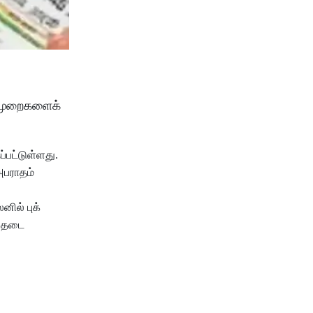
திமுறைகளைக்
்பட்டுள்ளது.
அபராதம்
ில் புக்
த் தடை