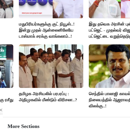
மதுபிரியர்களுக்கு குட் நியூஸ்..!
இது தவெக அரசின் ப
இன்று முதல் ஆன்லைனிலேயே
பட்ஜெட் - முதல்வர் வி
டாஸ்மாக் சரக்கு வாங்கலாம்..!
பட்ஜெட்டை வறுத்தெடு
ியன்
மு.க.ஸ்டாலின், இபிஎஸ்.
தமிழக அரசியலில் பரபரப்பு :
செந்தில் பாலாஜி காவல
கு ரசீது
அதிமுகவில் மீண்டும் விரிசலா..?
நிலையத்தில் ஆஜராவதி
விலக்கு..!
More Sections