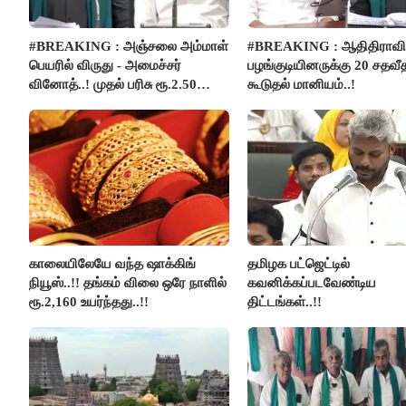
#BREAKING : அஞ்சலை அம்மாள்
#BREAKING : ஆதிதிராவிட
பெயரில் விருது - அமைச்சர்
பழங்குடியினருக்கு 20 சதவீ
வினோத்..! முதல் பரிசு ரூ.2.50
கூடுதல் மானியம்..!
லட்சம் வழங்கப்படும்..!
காலையிலேயே வந்த ஷாக்கிங்
தமிழக பட்ஜெட்டில்
நியூஸ்..!! தங்கம் விலை ஒரே நாளில்
கவனிக்கப்படவேண்டிய
ரூ.2,160 உயர்ந்தது..!!
திட்டங்கள்..!!