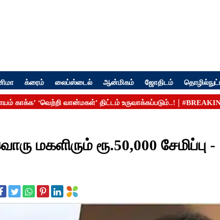
னிமா
க்ரைம்
லைப்ஸ்டைல்
ஆன்மிகம்
ஜோதிடம்
தொழில்நுட்
ொரு மகளிரும் ரூ.50,000 சேமிப்பு -