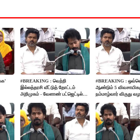
்க’
#BREAKING : வெற்றி
#BREAKING : ஒவ்வ
இல்லத்தரசி வீட்டுத் தோட்டம்
ஆண்டும் 5 விவசாயிகள
அறிமுகம் - வேளாண் பட்ஜெட்டில்
நம்மாழ்வார் விருது வழங
அறிவிப்பு..!