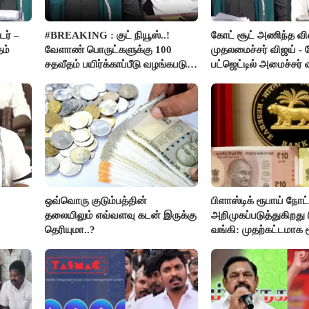
ர் –
#BREAKING : குட் நியூஸ்..!
கோட் சூட் அணிந்த வ
தம்
வேளாண் பொருட்களுக்கு 100
முதலமைச்சர் விஜய் -
சதவீதம் பயிர்க்காப்பீடு வழங்கபடும்
பட்ஜெட்டில் அமைச்சர்
- அமைச்சர் வினோத்..!
பெருமிதம்..!
ஒவ்வொரு குடும்பத்தின்
பிளாஸ்டிக் ரூபாய் நோ
தலையிலும் எவ்வளவு கடன் இருக்கு
அறிமுகப்படுத்துகிறது ர
தெரியுமா..?
வங்கி: முதற்கட்டமாக ர
நோட்டுகள் அச்சடிப்பு!