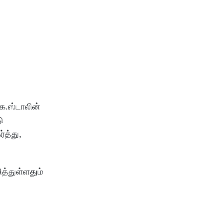
க.ஸ்டாலின்
ு
்த்து,
த்துள்ளதும்