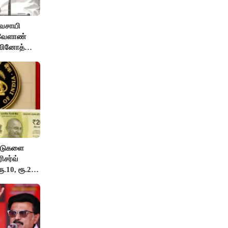
ிவசாயி
 வேளாண்
 வினோத்
ட்டுகளை
ிசர்வ்
ூ.10, ரூ.20