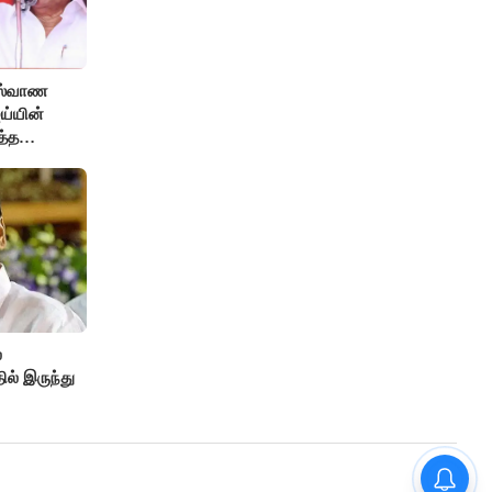
ுஸ்வாண
ஜய்யின்
த்த
.!
்
ல் இருந்து