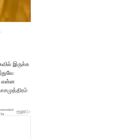
்
கவில் இருக்க
 இதுவே
் என்ன
ாசமுத்திரம்