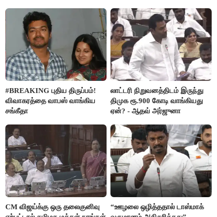
#BREAKING புதிய திருப்பம்!
லாட்டரி நிறுவனத்திடம் இருந்து
விவாகரத்தை வாபஸ் வாங்கிய
திமுக ரூ.900 கோடி வாங்கியது
சங்கீதா
ஏன்? - ஆதவ் அர்ஜுனா
CM விஜய்க்கு ஒரு தலைகுனிவு
“ஊழலை ஒழித்ததால் டாஸ்மாக்
ஏற்பட்டால் தமிழக மக்கள் நாங்கள்
வருமானம் அதிகரித்தது”-