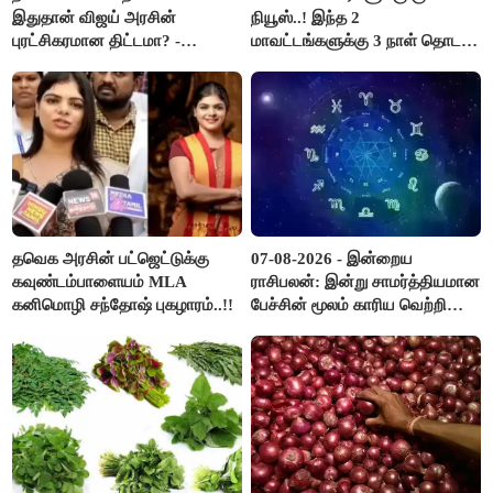
இதுதான் விஜய் அரசின்
நியூஸ்..! இந்த 2
புரட்சிகரமான திட்டமா? -
மாவட்டங்களுக்கு 3 நாள் தொடர்
ஆர்.பி.உதயகுமார்..!
விடுமுறை..!
தவெக அரசின் பட்ஜெட்டுக்கு
07-08-2026 - இன்றைய
கவுண்டம்பாளையம் MLA
ராசிபலன்: இன்று சாமர்த்தியமான
கனிமொழி சந்தோஷ் புகழாரம்..!!
பேச்சின் மூலம் காரிய வெற்றி
உண்டாகும். அடுத்தவரை நம்பி
பொறுப்புகளை ஒப்படைப்பதில்
கவனம் தேவை..!