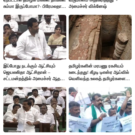
சும்மா இருப்போமா?- பிரேமலதா
அமைச்சர் விக்னேஷ்
விஜயகாந்த்
இப்போது நடக்கும் ஆட்சியும்
தமிழர்களின் மரபணு ரகசியம்
ஜெயலலிதா ஆட்சிதான் –
உடைந்தது! கீழடி டிஎன்ஏ ஆய்வில்
சட்டமன்றத்தில் அமைச்சர் ஆதவ்
வெளிவந்த உலகத் தமிழர்களை
அர்ஜுனா அதிரடி பேச்சு!
மெய்சிலிர்க்க வைக்கும் உண்மை!