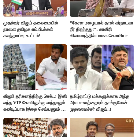
முதல்வர் விஜய் தலைமையில்
"கேரள மழையால் தான் கர்நாடகா
நாளை தமிழக எம்.பி.க்கள்
நீர் திறந்தது!": காவிரி
கலந்தாய்வு கூட்டம்!
விவகாரத்தில் பாமக சௌமியா
அன்புமணி சாடல்!
விஐபி தரிசனத்திற்கு செக்..! இனி
தமிழ்நாட்டு மக்களுக்காக அந்த
எந்த VIP கோயிலுக்கு வந்தாலும்
அவமானத்தையும் தாங்குவேன்..
கண்டிப்பாக இதை செய்யணும் -
முதலமைச்சர் விஜய்..!
அமைச்சர் ரமேஷ்..!