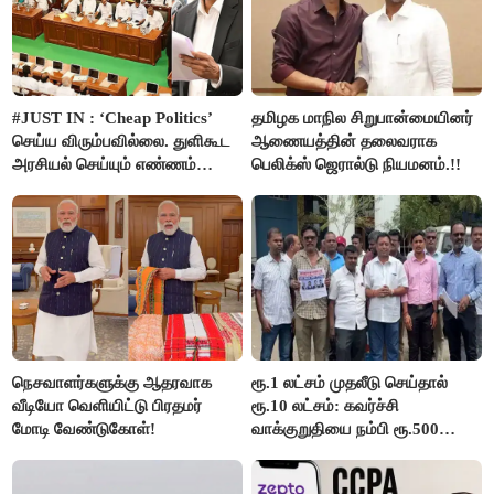
#JUST IN : ‘Cheap Politics’
தமிழக மாநில சிறுபான்மையினர்
செய்ய விரும்பவில்லை. துளிகூட
ஆணையத்தின் தலைவராக
அரசியல் செய்யும் எண்ணம்
பெலிக்ஸ் ஜெரால்டு நியமனம்.!!
இல்லை - உதயநிதிக்கு முதல்வர்
விஜய் பதில்!
நெசவாளர்களுக்கு ஆதரவாக
ரூ.1 லட்சம் முதலீடு செய்தால்
வீடியோ வெளியிட்டு பிரதமர்
ரூ.10 லட்சம்: கவர்ச்சி
மோடி வேண்டுகோள்!
வாக்குறுதியை நம்பி ரூ.500
கோடியை இழந்த திருப்பூர்
மக்கள்!