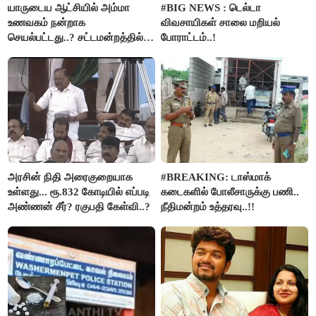
யாருடைய ஆட்சியில் அம்மா
#BIG NEWS : டெல்டா
உணவகம் நன்றாக
விவசாயிகள் சாலை மறியல்
செயல்பட்டது..? சட்டமன்றத்தில்
போராட்டம்..!
நடந்த காரசார விவாதம்..!
அரசின் நிதி அரைகுறையாக
#BREAKING: டாஸ்மாக்
உள்ளது... ரூ.832 கோடியில் எப்படி
கடைகளில் போலீசாருக்கு பணி..
அண்ணன் சீர்? ரகுபதி கேள்வி..?
நீதிமன்றம் உத்தரவு..!!