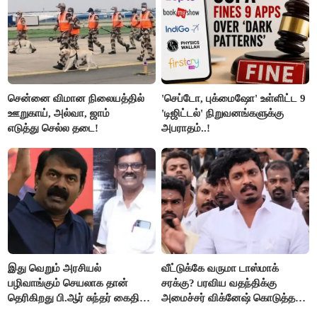
சென்னை விமான நிலையத்தில்
'செப்டோ, புக்மைஷோ' உள்ளிட்ட 9
ஊறுகாய், அல்வா, ஜாம்
'டிஜிட்டல்' நிறுவனங்களுக்கு
எடுத்து செல்ல தடை!
அபராதம்..!
இது வெறும் அரசியல்
வீட்டுக்கே வருமா டாஸ்மாக்
பழிவாங்கும் செயலாக தான்
சரக்கு? பரவிய வதந்திக்கு
தெரிகிறது பி.ஆர் சுந்தர் கைதிற்கு
அமைச்சர் விக்னேஷ் கொடுத்த
சீமான் கடும் கண்டனம்..!
விளக்கம்!