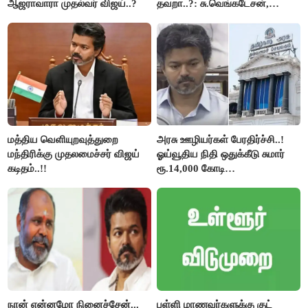
ஆஜராவாரா முதல்வர் விஜய்..?
தவறா..?: சு.வெங்கடேசன்,
திருமாவளவனுக்கு தமிழிசை
கேள்வி..!
மத்திய வெளியுறவுத்துறை
அரசு ஊழியர்கள் பேரதிர்ச்சி..!
மந்திரிக்கு முதலமைச்சர் விஜய்
ஓய்வூதிய நிதி ஒதுக்கீடு சுமார்
கடிதம்..!!
ரூ.14,000 கோடி
குறைக்கப்பட்டுள்ளது..!
நான் என்னமோ நினைச்சேன்...
பள்ளி மாணவர்களுக்கு குட்