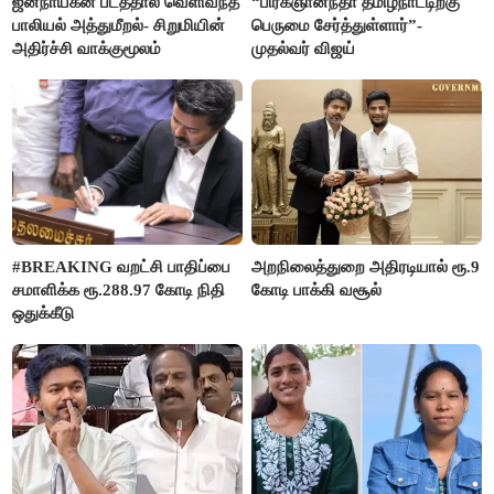
ஜனநாயகன் படத்தால் வெளிவந்த
“பிரக்ஞானந்தா தமிழ்நாட்டிற்கு
பாலியல் அத்துமீறல்- சிறுமியின்
பெருமை சேர்த்துள்ளார்”-
அதிர்ச்சி வாக்குமூலம்
முதல்வர் விஜய்
#BREAKING வறட்சி பாதிப்பை
அறநிலைத்துறை அதிரடியால் ரூ.9
சமாளிக்க ரூ.288.97 கோடி நிதி
கோடி பாக்கி வசூல்
ஒதுக்கீடு