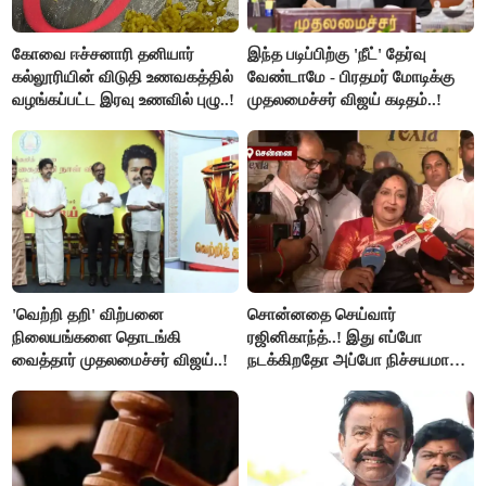
கோவை ஈச்சனாரி தனியார்
இந்த படிப்பிற்கு 'நீட்' தேர்வு
கல்லூரியின் விடுதி உணவகத்தில்
வேண்டாமே - பிரதமர் மோடிக்கு
வழங்கப்பட்ட இரவு உணவில் புழு..!
முதலமைச்சர் விஜய் கடிதம்..!
'வெற்றி தறி' விற்பனை
சொன்னதை செய்வார்
நிலையங்களை தொடங்கி
ரஜினிகாந்த்..! இது எப்போ
வைத்தார் முதலமைச்சர் விஜய்..!
நடக்கிறதோ அப்போ நிச்சயமாக
ரஜினி ₹1 கோடி தருவார் - லதா
ரஜினிகாந்த்..!