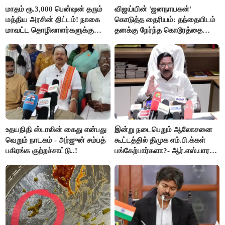
மாதம் ரூ.3,000 பென்ஷன் தரும்
விஜய்யின் 'ஜனநாயகன்'
மத்திய அரசின் திட்டம்! நாகை
கொடுத்த தைரியம்: தந்தையிடம்
மாவட்ட தொழிலாளர்களுக்கு
தனக்கு நேர்ந்த கொடூரத்தை
ஆட்சியர் வெளியிட்ட சூப்பர்
கூறிய சிறுமி!
செய்தி!
உதயநிதி ஸ்டாலின் கைது என்பது
இன்று நடைபெறும் ஆலோசனை
வெறும் நாடகம் - அர்ஜுன் சம்பத்
கூட்டத்தில் திமுக எம்.பி.க்கள்
பகிரங்க குற்றச்சாட்டு..!
பங்கேற்பார்களா?- ஆர்.எஸ்.பாரதி
விளக்கம்..!