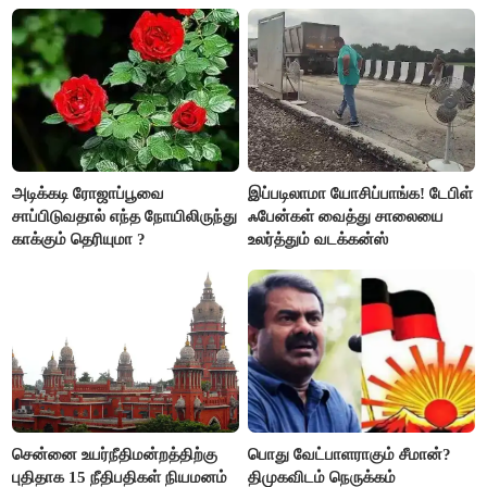
அடிக்கடி ரோஜாப்பூவை
இப்படிலாமா யோசிப்பாங்க! டேபிள்
சாப்பிடுவதால் எந்த நோயிலிருந்து
ஃபேன்கள் வைத்து சாலையை
காக்கும் தெரியுமா ?
உலர்த்தும் வடக்கன்ஸ்
சென்னை உயர்நீதிமன்றத்திற்கு
பொது வேட்பாளராகும் சீமான்?
புதிதாக 15 நீதிபதிகள் நியமனம்
திமுகவிடம் நெருக்கம்