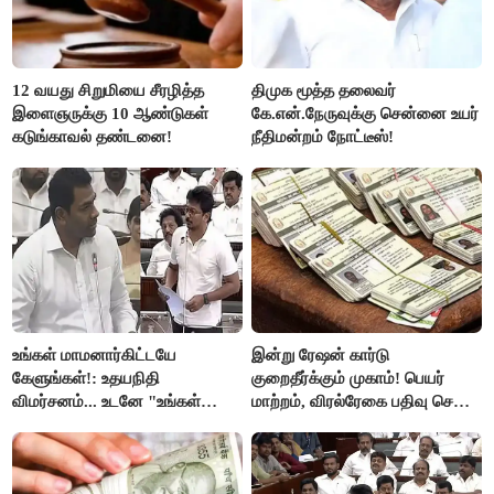
12 வயது சிறுமியை சீரழித்த
திமுக மூத்த தலைவர்
இளைஞருக்கு 10 ஆண்டுகள்
கே.என்.நேருவுக்கு சென்னை உயர்
கடுங்காவல் தண்டனை!
நீதிமன்றம் நோட்டீஸ்!
உங்கள் மாமனார்கிட்டயே
இன்று ரேஷன் கார்டு
கேளுங்கள்!: உதயநிதி
குறைதீர்க்கும் முகாம்! பெயர்
விமர்சனம்... உடனே "உங்கள்
மாற்றம், விரல்ரேகை பதிவு செய்ய
அப்பாவிடம் கேளுங்கள்" என
அரிய வாய்ப்பு!
ஆதவ் அர்ஜுனா பதிலடி!