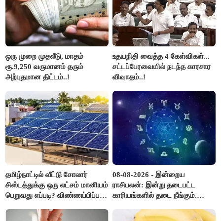
ஒரு முறை முதலீடு, மாதம்
உதயநிதி வைத்த 4 கேள்விகள்...
ரூ.9,250 வருமானம் தரும்
சட்டப்பேரவையில் நடந்த காரசார
அற்புதமான திட்டம்..!
விவாதம்..!
தமிழ்நாட்டில் வீட்டு சோலார்
08-08-2026 - இன்றைய
சிஸ்டத்துக்கு ஒரு லட்சம் மானியம்
ராசிபலன்: இன்று தடைபட்ட
பெறுவது எப்படி? விண்ணப்பிப்பது
காரியங்களில் தடை நீங்கும்.
எப்படி?
பணவரத்து எதிர்பார்த்தபடி
இருக்கும். ஆன்மீக எண்ணம்