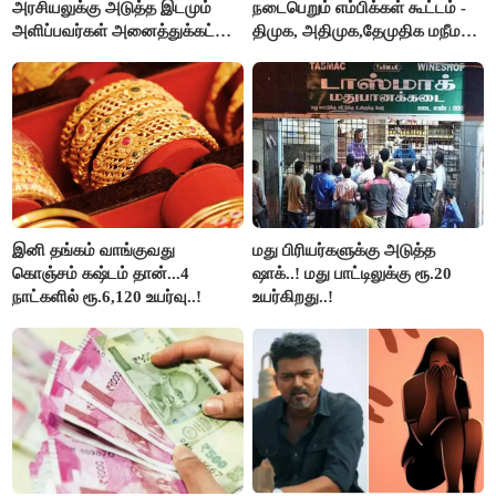
அரசியலுக்கு அடுத்த இடமும்
நடைபெறும் எம்பிக்கள் கூட்டம் -
அளிப்பவர்கள் அனைத்துக்கட்சி
திமுக, அதிமுக,தேமுதிக மநீம
கூட்டத்தில் நிச்சயம்
புறக்கணிப்பு..!
பங்கேற்பார்கள் - மாணிக்கம்
தாகூர்..!!
இனி தங்கம் வாங்குவது
மது பிரியர்களுக்கு அடுத்த
கொஞ்சம் கஷ்டம் தான்...4
ஷாக்..! மது பாட்டிலுக்கு ரூ.20
நாட்களில் ரூ.6,120 உயர்வு..!
உயர்கிறது..!