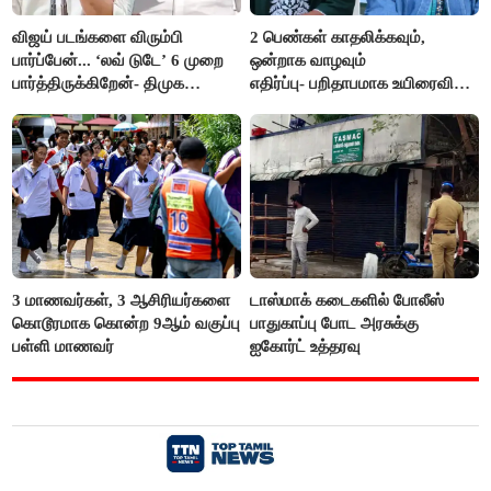
விஜய் படங்களை விரும்பி
2 பெண்கள் காதலிக்கவும்,
பார்ப்பேன்... ‘லவ் டுடே’ 6 முறை
ஒன்றாக வாழவும்
பார்த்திருக்கிறேன்- திமுக
எதிர்ப்பு- பறிதாபமாக உயிரைவிட்ட
எம்.எல்.ஏ.நெகிழ்ச்சி
ஜோடி
3 மாணவர்கள், 3 ஆசிரியர்களை
டாஸ்மாக் கடைகளில் போலீஸ்
கொடூரமாக கொன்ற 9ஆம் வகுப்பு
பாதுகாப்பு போட அரசுக்கு
பள்ளி மாணவர்
ஐகோர்ட் உத்தரவு