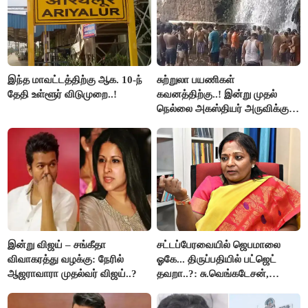
இந்த மாவட்டத்திற்கு ஆக. 10-ந்
சுற்றுலா பயணிகள்
தேதி உள்ளூர் விடுமுறை..!
கவனத்திற்கு..! இன்று முதல்
நெல்லை அகஸ்தியர் அருவிக்கு
செல்ல தடை..!
இன்று விஜய் – சங்கீதா
சட்டப்பேரவையில் ஜெபமாலை
விவாகரத்து வழக்கு: நேரில்
ஓகே... திருப்பதியில் பட்ஜெட்
ஆஜராவாரா முதல்வர் விஜய்..?
தவறா..?: சு.வெங்கடேசன்,
திருமாவளவனுக்கு தமிழிசை
கேள்வி..!