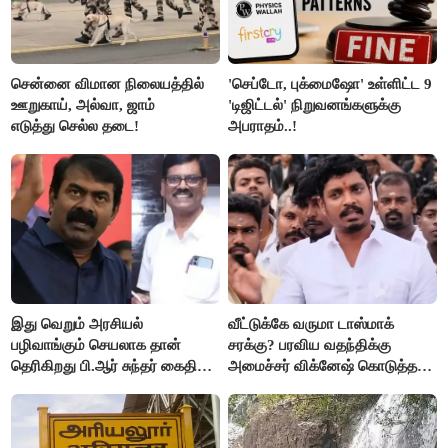
சென்னை விமான நிலையத்தில்
'செப்டோ, புக்மைஷோ' உள்ளிட்ட 9
ஊறுகாய், அல்வா, ஜாம்
'டிஜிட்டல்' நிறுவனங்களுக்கு
எடுத்து செல்ல தடை!
அபராதம்..!
இது வெறும் அரசியல்
வீட்டுக்கே வருமா டாஸ்மாக்
பழிவாங்கும் செயலாக தான்
சரக்கு? பரவிய வதந்திக்கு
தெரிகிறது பி.ஆர் சுந்தர் கைதிற்கு
அமைச்சர் விக்னேஷ் கொடுத்த
சீமான் கடும் கண்டனம்..!
விளக்கம்!