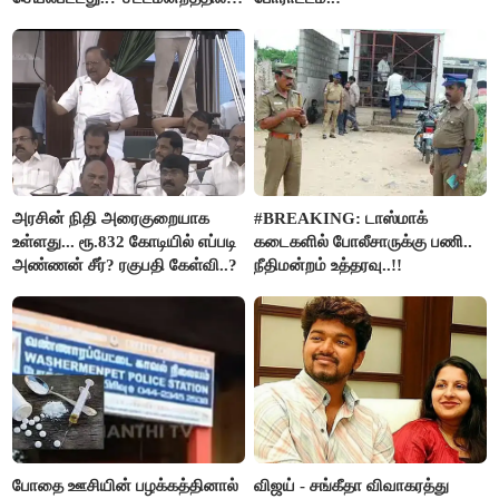
நடந்த காரசார விவாதம்..!
அரசின் நிதி அரைகுறையாக
#BREAKING: டாஸ்மாக்
உள்ளது... ரூ.832 கோடியில் எப்படி
கடைகளில் போலீசாருக்கு பணி..
அண்ணன் சீர்? ரகுபதி கேள்வி..?
நீதிமன்றம் உத்தரவு..!!
போதை ஊசியின் பழக்கத்தினால்
விஜய் - சங்கீதா விவாகரத்து