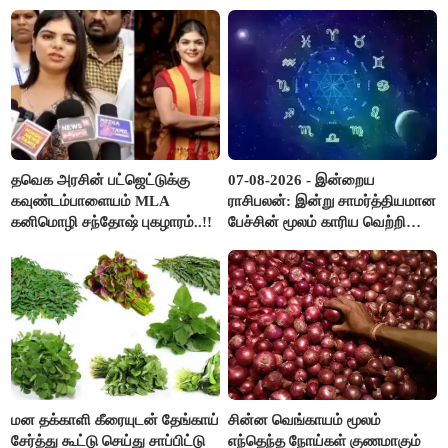
ஆர்.பி.உதயகுமார்..!
விடுமுறை..!
தவெக அரசின் பட்ஜெட்டுக்கு
07-08-2026 - இன்றைய
கவுண்டம்பாளையம் MLA
ராசிபலன்: இன்று சாமர்த்தியமான
கனிமொழி சந்தோஷ் புகழாரம்..!!
பேச்சின் மூலம் காரிய வெற்றி
உண்டாகும். அடுத்தவரை நம்பி
பொறுப்புகளை ஒப்படைப்பதில்
கவனம் தேவை..!
மன தக்காளி கீரையுடன் தேங்காய்
சின்ன வெங்காயம் மூலம்
சேர்த்து கூட்டு செய்து சாப்பிட்டு
எந்தெந்த நோய்கள் குணமாகும்