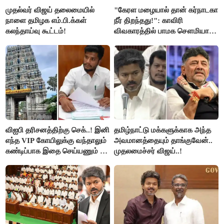
முதல்வர் விஜய் தலைமையில்
"கேரள மழையால் தான் கர்நாடகா
நாளை தமிழக எம்.பி.க்கள்
நீர் திறந்தது!": காவிரி
கலந்தாய்வு கூட்டம்!
விவகாரத்தில் பாமக சௌமியா
அன்புமணி சாடல்!
விஐபி தரிசனத்திற்கு செக்..! இனி
தமிழ்நாட்டு மக்களுக்காக அந்த
எந்த VIP கோயிலுக்கு வந்தாலும்
அவமானத்தையும் தாங்குவேன்..
கண்டிப்பாக இதை செய்யணும் -
முதலமைச்சர் விஜய்..!
அமைச்சர் ரமேஷ்..!