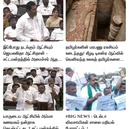
இப்போது நடக்கும் ஆட்சியும்
தமிழர்களின் மரபணு ரகசியம்
ஜெயலலிதா ஆட்சிதான் –
உடைந்தது! கீழடி டிஎன்ஏ ஆய்வில்
சட்டமன்றத்தில் அமைச்சர் ஆதவ்
வெளிவந்த உலகத் தமிழர்களை
அர்ஜுனா அதிரடி பேச்சு!
மெய்சிலிர்க்க வைக்கும் உண்மை!
யாருடைய ஆட்சியில் அம்மா
#BIG NEWS : டெல்டா
உணவகம் நன்றாக
விவசாயிகள் சாலை மறியல்
செயல்பட்டது..? சட்டமன்றத்தில்
போராட்டம்..!