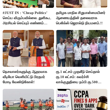
#JUST IN : ‘Cheap Politics’
தமிழக மாநில சிறுபான்மையினர்
செய்ய விரும்பவில்லை. துளிகூட
ஆணையத்தின் தலைவராக
அரசியல் செய்யும் எண்ணம்
பெலிக்ஸ் ஜெரால்டு நியமனம்.!!
இல்லை - உதயநிதிக்கு முதல்வர்
விஜய் பதில்!
நெசவாளர்களுக்கு ஆதரவாக
ரூ.1 லட்சம் முதலீடு செய்தால்
வீடியோ வெளியிட்டு பிரதமர்
ரூ.10 லட்சம்: கவர்ச்சி
மோடி வேண்டுகோள்!
வாக்குறுதியை நம்பி ரூ.500
கோடியை இழந்த திருப்பூர்
மக்கள்!