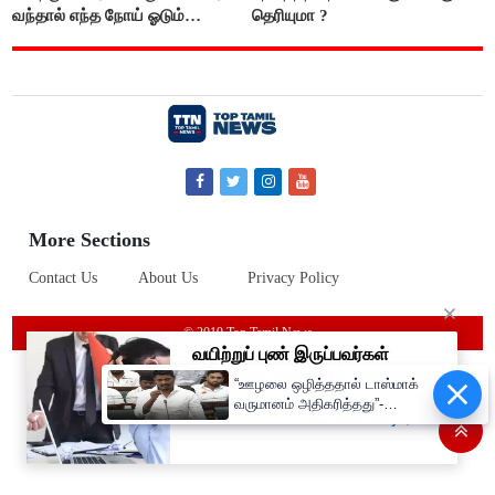
வந்தால் எந்த நோய் ஓடும்
தெரியுமா ?
தெரியுமா ?
More Sections
Contact Us
About Us
Privacy Policy
© 2019 Top Tamil News
“ஊழலை ஒழித்ததால் டாஸ்மாக்
வருமானம் அதிகரித்தது”-
அமைச்சர் விக்னேஷ்