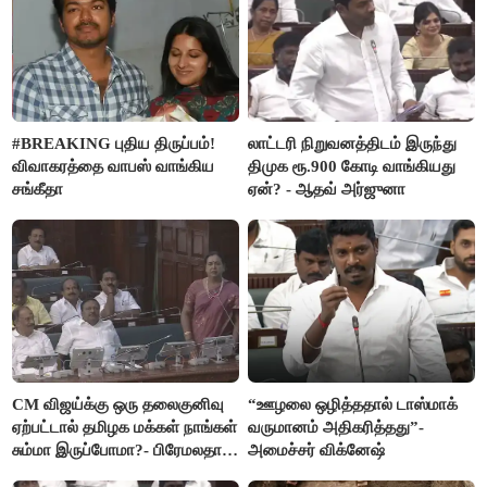
#BREAKING புதிய திருப்பம்!
லாட்டரி நிறுவனத்திடம் இருந்து
விவாகரத்தை வாபஸ் வாங்கிய
திமுக ரூ.900 கோடி வாங்கியது
சங்கீதா
ஏன்? - ஆதவ் அர்ஜுனா
CM விஜய்க்கு ஒரு தலைகுனிவு
“ஊழலை ஒழித்ததால் டாஸ்மாக்
ஏற்பட்டால் தமிழக மக்கள் நாங்கள்
வருமானம் அதிகரித்தது”-
சும்மா இருப்போமா?- பிரேமலதா
அமைச்சர் விக்னேஷ்
விஜயகாந்த்