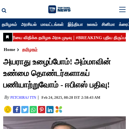
தமிழகம்
அரசியல்
மாவட்டங்கள்
இந்தியா
உலகம்
சினிமா
க்ரைம
Home
தமிழகம்
அயராது உழைப்போம்! அம்மாவின்
உண்மை தொண்டர்களாகப்
பணியாற்றுவோம் - ஈபிஎஸ் பதிவு!
By
Feb 24, 2025, 08:28 IST
2:58:43 AM
PETCHIRAJ TTN