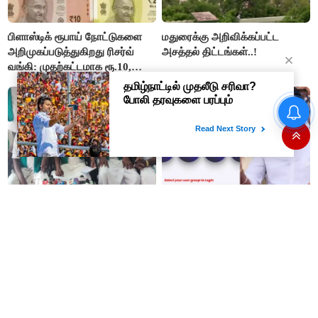
பிளாஸ்டிக் ரூபாய் நோட்டுகளை
மதுரைக்கு அறிவிக்கப்பட்ட
அறிமுகப்படுத்துகிறது ரிசர்வ்
அசத்தல் திட்டங்கள்..!
வங்கி: முதற்கட்டமாக ரூ.10,
ரூ.20 நோட்டுகள் அச்சடிப்பு!
#BREAKING : பிரபல
தொழிலதிபர் பி.ஆர்.சுந்தர்
பெங்களூருவில் கைது..!
இதுதான் விவசாயிகளின்
மதுபிரியர்களுக்கு குட் நியூஸ்..!
எதிர்பார்ப்பு..! இன்று தாக்கல்
இன்று முதல் ஆன்லைனிலேயே
செய்யப்படும் வேளாண்
டாஸ்மாக் சரக்கு வாங்கலாம்..!
பட்ஜெட்டுக்கு பி.ஆர்.பாண்டியன்
கோரிக்கை!