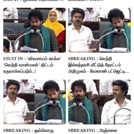
பார்வை..!
விவசாயிகளுக்கு மானியத்தில்
பம்புசெட் வழங்கப்படும்..!
#JUST IN : ‘விவசாயம் காக்க’
#BREAKING : வெற்றி
‘வெற்றி வான்மகள்’ திட்டம்
இல்லத்தரசி வீட்டுத் தோட்டம்
உருவாக்கப்படும்..!
அறிமுகம் - வேளாண் பட்ஜெட்டில்
அறிவிப்பு..!
#BREAKING : ஒவ்வொரு
#BREAKING : அஞ்சலை