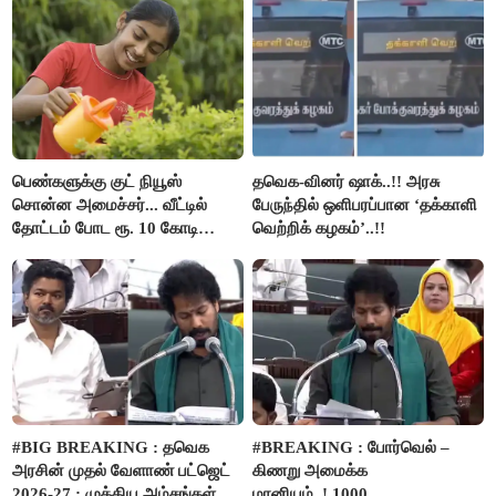
பெண்களுக்கு குட் நியூஸ்
தவெக-வினர் ஷாக்..!! அரசு
சொன்ன அமைச்சர்... வீட்டில்
பேருந்தில் ஒளிபரப்பான ‘தக்காளி
தோட்டம் போட ரூ. 10 கோடி
வெற்றிக் கழகம்’..!!
நிதி..!
#BIG BREAKING : தவெக
#BREAKING : போர்வெல் –
அரசின் முதல் வேளாண் பட்ஜெட்
கிணறு அமைக்க
2026-27 : முக்கிய அம்சங்கள் ஓர்
மானியம்..! 1000