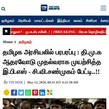
தமிழகம்
அரசியல்
மாவட்டங்கள்
இந்தியா
உலகம்
சினிமா
க்ரைம
Home
தமிழகம்
தமிழக அரசியலில் பரபரப்பு : தி.மு.க
ஆதரவோடு முதல்வராக முயற்சித்த
இ.பி.எஸ் - சி.வி.சண்முகம் பேட்டி..!!
By
May 12, 2026, 09:51 IST
4:21:50 AM
TTN DESK