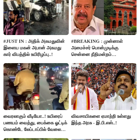
#JUST IN : அதிக் அகமதுவின்
#BREAKING : முன்னாள்
இளைய மகன் அபான் அகமது
அமைச்சர் பொன்முடிக்கு
கார் விபத்தில் உயிரிழப்பு..!
சென்னை நீதிமன்றம்
பிடிவாரண்ட்..!
வைரலாகும் வீடியோ..! உயிரைப்
விவசாயிகளை ஏமாற்றி உள்ளது
பணயம் வைத்து, பைக்கை ஓட்டிக்
இந்த அரசு - இ.பி.எஸ்..!
கொண்டே லேப்டாப்பில் வேலை
பார்த்த நபர்..!