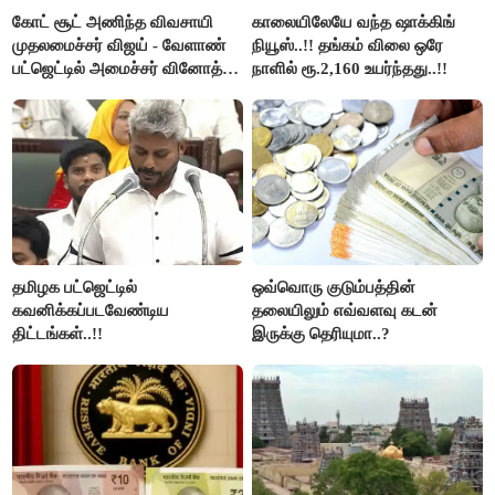
கோட் சூட் அணிந்த விவசாயி
காலையிலேயே வந்த ஷாக்கிங்
முதலமைச்சர் விஜய் - வேளாண்
நியூஸ்..!! தங்கம் விலை ஒரே
பட்ஜெட்டில் அமைச்சர் வினோத்
நாளில் ரூ.2,160 உயர்ந்தது..!!
பெருமிதம்..!
தமிழக பட்ஜெட்டில்
ஒவ்வொரு குடும்பத்தின்
கவனிக்கப்படவேண்டிய
தலையிலும் எவ்வளவு கடன்
திட்டங்கள்..!!
இருக்கு தெரியுமா..?