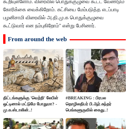
கூறியுள்ளோம். விரைவில் பொதுக்குழுவை கூட்ட வேண்டும்
கோரிக்கை வைக்கிறோம். கட்சியை மேம்படுத்த எடப்பாடி
பழனிசாமி விரைவில் அ.தி.மு.க பொதுக்குழுவை
கூட்டுவார் என நம்புகிறோம்" என்று பேசினார்.
From around the web
திட்டங்களுக்கு 'வெற்றி' லேபிள்
#BREAKING : பிரபல
ஒட்டினால் மட்டுமே போதுமா? -
தொழிலதிபர் பி.ஆர்.சுந்தர்
மு.க.ஸ்டாலின்..!
பெங்களூருவில் கைது..!