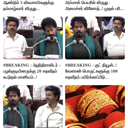
ஆண்டும் 5 விவசாயிகளுக்கு
அம்மாள் பெயரில் விருது -
நம்மாழ்வார் விருது
அமைச்சர் வினோத்..! முதல் பரிசு
வழங்கப்படும்..!
ரூ.2.50 லட்சம் வழங்கப்படும்..!
#BREAKING : ஆதிதிராவிடர் –
#BREAKING : குட் நியூஸ்..!
பழங்குடியினருக்கு 20 சதவீதம்
வேளாண் பொருட்களுக்கு 100
கூடுதல் மானியம்..!
சதவீதம் பயிர்க்காப்பீடு
வழங்கபடும் - அமைச்சர்
வினோத்..!