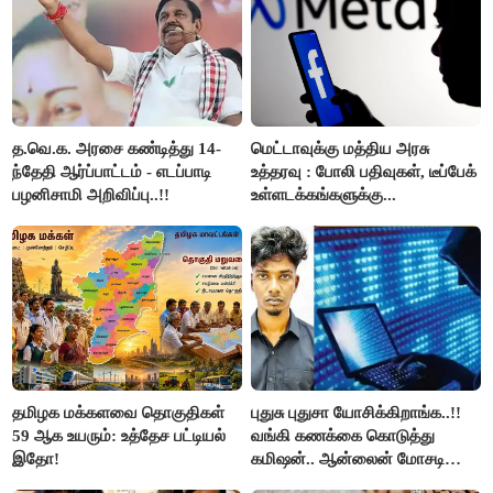
த.வெ.க. அரசை கண்டித்து 14-
மெட்டாவுக்கு மத்திய அரசு
ந்தேதி ஆர்ப்பாட்டம் - எடப்பாடி
உத்தரவு : போலி பதிவுகள், டீப்பேக்
பழனிசாமி அறிவிப்பு..!!
உள்ளடக்கங்களுக்கு...
தமிழக மக்களவை தொகுதிகள்
புதுசு புதுசா யோசிக்கிறாங்க..!!
59 ஆக உயரும்: உத்தேச பட்டியல்
வங்கி கணக்கை கொடுத்து
இதோ!
கமிஷன்.. ஆன்லைன் மோசடி
கும்பலுக்கு உதவிய வாலிபர்