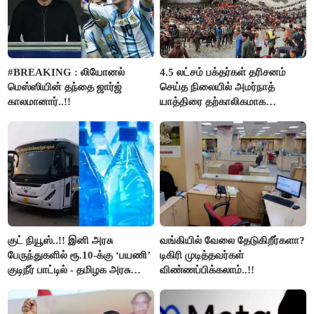
#BREAKING : லியோனல்
4.5 லட்சம் பக்தர்கள் தரிசனம்
மெஸ்ஸியின் தந்தை ஜார்ஜ்
செய்த நிலையில் அமர்நாத்
காலமானார்..!!
யாத்திரை தற்காலிகமாக
நிறுத்தம்..!!
குட் நியூஸ்..!! இனி அரசு
வங்கியில் வேலை தேடுகிறீர்களா?
பேருந்துகளில் ரூ.10-க்கு ‘பயணி’
டிகிரி முடித்தவர்கள்
குடிநீர் பாட்டில் - தமிழக அரசு
விண்ணப்பிக்கலாம்..!!
அறிவிப்பு..!!