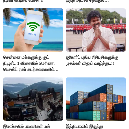
நடிகர் விஷால் பேச்சு..!!
இந்த அவசர தொகுதி
மறுவரையறை நாடகத்தை
அரங்கேற்றுகிறார் முதலமைச்சர் -
திமுக ஐடி விங்..!!
சென்னை மக்களுக்கு குட்
ஐகோர்ட் புதிய நீதிபதிகளுக்கு
நியூஸ்..!! விரைவில் மெரினா,
முதல்வர் விஜய் வாழ்த்து..!!
பெசன்ட் நகர் கடற்கரைகளில்
இலவச Wi-Fi வசதி..!!
இமாச்சலில் பயணிகள் பஸ்
இந்தியாவில் இருந்து