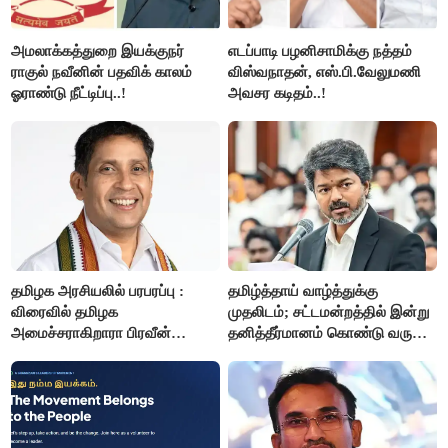
அமலாக்கத்துறை இயக்குநர்
எடப்பாடி பழனிசாமிக்கு நத்தம்
ராகுல் நவீனின் பதவிக் காலம்
விஸ்வநாதன், எஸ்.பி.வேலுமணி
ஓராண்டு நீட்டிப்பு..!
அவசர கடிதம்..!
தமிழக அரசியலில் பரபரப்பு :
தமிழ்த்தாய் வாழ்த்துக்கு
விரைவில் தமிழக
முதலிடம்; சட்டமன்றத்தில் இன்று
அமைச்சராகிறாரா பிரவீன்
தனித்தீர்மானம் கொண்டு வரும்
சக்ரவர்த்தி..?
முதல் அமைச்சர் விஜய்.!!