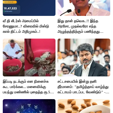
வீ தி லீடர்ஸ் அமைப்பில்
இது தான் தவெக..!! இந்த
சேரணுமா..? விரைவில் மிஸ்டு
அரசோ, முதல்வரோ எந்த
கால் திட்டம் அறிமுகம்..!
அழுத்தத்திற்கும் பணிந்தது
கிடையாது; அமைச்சர்
அருண்ராஜ்..!
இப்படி நடக்கும் என நினைச்சு
சட்டசபையில் இன்று தனி
கூட பார்க்கல... மனைவிக்கு
தீர்மானம்: "தமிழ்த்தாய் வாழ்த்து
பயந்து மண்ணில் புதைத்த ரூ.5
கட்டாயம் பாடப்பட வேண்டும்" -
லட்சம்; கடைசியில் நடந்தது...
முதல்வர் விஜய் முன்மொழிகிறார்!