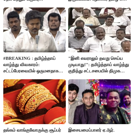
கொள்முதலுக்கான
வரும்போது நாம் அனைவரும்
ஊக்கத்தொகையை உயர்த்த
தமிழர்கள் - எடப்பாடி பழனிசாமி..!
முடிவு - முதலமைச்சர் விஜய்
அறிவிப்பு..!
#BREAKING : தமிழ்த்தாய்
"இனி எவராலும் தவறு செய்ய
வாழ்த்து விவகாரம்:
முடியாது!": தமிழ்த்தாய் வாழ்த்து
சட்டப்பேரவையில் ஒருமனதாக
குறித்து சட்டசபையில் திமுக
நிறைவேற்றம்
வைத்த அதிரடி கோரிக்கை!
தங்கம் வாங்குவோருக்கு சூப்பர்
இசையமைப்பாளர் ஏ.ஆர்.