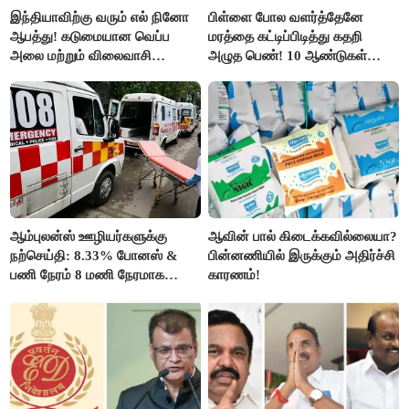
இந்தியாவிற்கு வரும் எல் நினோ
பிள்ளை போல வளர்த்தேனே
ஆபத்து! கடுமையான வெப்ப
மரத்தை கட்டிப்பிடித்து கதறி
அலை மற்றும் விலைவாசி
அழுத பெண்! 10 ஆண்டுகள்
உயர்வுக்கு தயாராகிறதா நாடு?
ஆசையாக வளர்த்த மரங்கள்
வெட்டி சாய்ப்பு..!
ஆம்புலன்ஸ் ஊழியர்களுக்கு
ஆவின் பால் கிடைக்கவில்லையா?
நற்செய்தி: 8.33% போனஸ் &
பின்னணியில் இருக்கும் அதிர்ச்சி
பணி நேரம் 8 மணி நேரமாக
காரணம்!
குறைப்பு..!