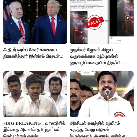
அதிபர் டிரம்ப் கோரிக்கையை
முதல்வர் ஜோசப் விஜய்
நிராகரித்தார் இஸ்ரேல் பிரதமர்..!
வருகைக்காக ஆம்புலன்ஸ்
ஒருவழிப்பாதையில் திருப்பி
விடப்பட்டதா? உண்மை இது
தான்..!
#BIG BREAKING : வரலாற்றில்
அரசியல் களத்தில் ஆயிரம்
இல்லாத அளவில் தமிழ்நாட்டில்
கருத்து வேறுபாடுகள்
நெல் மற்றும் கரும்பு
இருக்கலாம். ஆனால், தமிழ் என்று