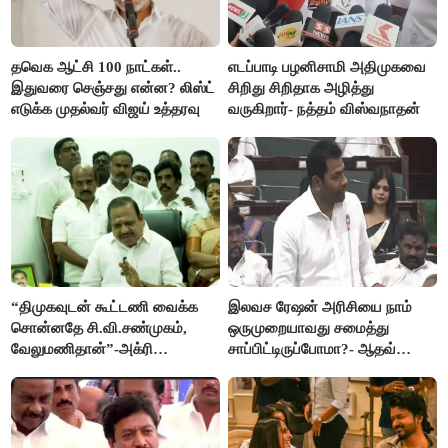
தவெக ஆட்சி 100 நாட்கள்..
எடப்பாடி பழனிசாமி அதிமுகவை
இதுவரை செஞ்சது என்ன? லிஸ்ட்
சிறிது சிறிதாக அழித்து
எடுக்க முதல்வர் விஜய் உத்தரவு
வருகிறார்- நத்தம் விஸ்வநாதன்
“திமுகவுடன் கூட்டணி வைக்க
இலவச ரேஷன் அரிசியை நாம்
சொன்னதே சி.வி.சண்முகம்,
ஒருமுறையாவது சமைத்து
வேலுமணிதான்”-அக்ரி
சாப்பிட்டிருப்போமா?- ஆதவ்
கிருஷ்ணமூர்த்தி
அர்ஜூனா