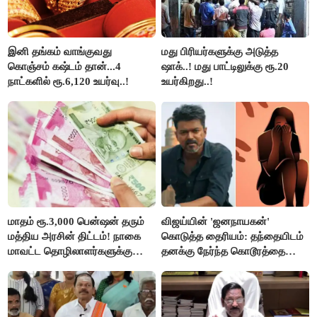
இனி தங்கம் வாங்குவது
மது பிரியர்களுக்கு அடுத்த
கொஞ்சம் கஷ்டம் தான்...4
ஷாக்..! மது பாட்டிலுக்கு ரூ.20
நாட்களில் ரூ.6,120 உயர்வு..!
உயர்கிறது..!
மாதம் ரூ.3,000 பென்ஷன் தரும்
விஜய்யின் 'ஜனநாயகன்'
மத்திய அரசின் திட்டம்! நாகை
கொடுத்த தைரியம்: தந்தையிடம்
மாவட்ட தொழிலாளர்களுக்கு
தனக்கு நேர்ந்த கொடூரத்தை
ஆட்சியர் வெளியிட்ட சூப்பர்
கூறிய சிறுமி!
செய்தி!