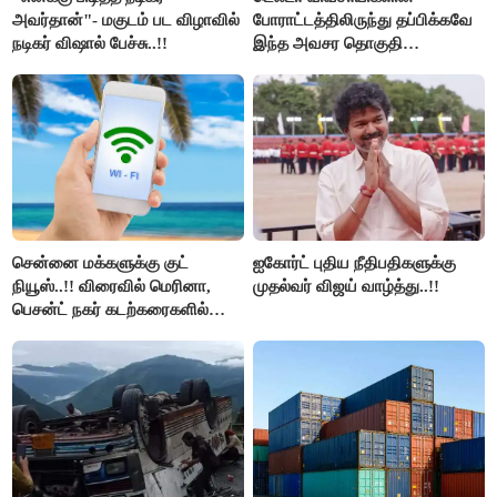
அவர்தான்"- மகுடம் பட விழாவில்
போராட்டத்திலிருந்து தப்பிக்கவே
நடிகர் விஷால் பேச்சு..!!
இந்த அவசர தொகுதி
மறுவரையறை நாடகத்தை
அரங்கேற்றுகிறார் முதலமைச்சர் -
திமுக ஐடி விங்..!!
சென்னை மக்களுக்கு குட்
ஐகோர்ட் புதிய நீதிபதிகளுக்கு
நியூஸ்..!! விரைவில் மெரினா,
முதல்வர் விஜய் வாழ்த்து..!!
பெசன்ட் நகர் கடற்கரைகளில்
இலவச Wi-Fi வசதி..!!