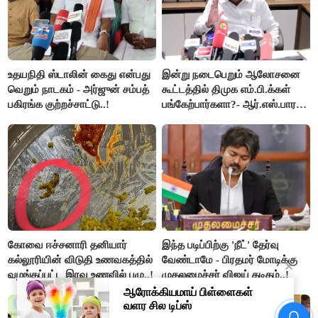
உதயநிதி ஸ்டாலின் கைது என்பது
இன்று நடைபெறும் ஆலோசனை
வெறும் நாடகம் - அர்ஜுன் சம்பத்
கூட்டத்தில் திமுக எம்.பி.க்கள்
பகிரங்க குற்றச்சாட்டு..!
பங்கேற்பார்களா?- ஆர்.எஸ்.பாரதி
விளக்கம்..!
கோவை ஈச்சனாரி தனியார்
இந்த படிப்பிற்கு 'நீட்' தேர்வு
கல்லூரியின் விடுதி உணவகத்தில்
வேண்டாமே - பிரதமர் மோடிக்கு
வழங்கப்பட்ட இரவு உணவில் புழு..!
முதலமைச்சர் விஜய் கடிதம்..!
டெல்டா விவசாயிகளின்