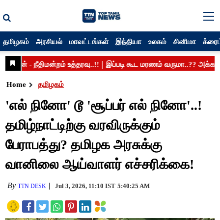
தமிழகம்
அரசியல்
மாவட்டங்கள்
இந்தியா
உலகம்
சினிமா
க்ரைம
Home
தமிழகம்
'எல் நினோ' டூ 'சூப்பர் எல் நினோ'..!
தமிழ்நாட்டிற்கு வரவிருக்கும்
பேராபத்து? தமிழக அரசுக்கு
வானிலை ஆய்வாளர் எச்சரிக்கை!
By
Jul 3, 2026, 11:10 IST
5:40:25 AM
TTN DESK