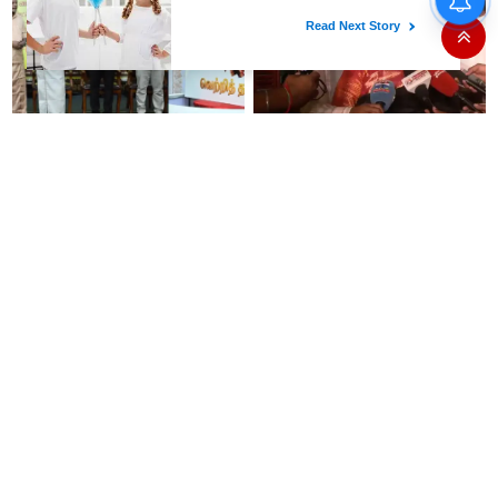
போராட்டத்திலிருந்து தப்பிக்கவே
இந்த அவசர தொகுதி
மறுவரையறை நாடகத்தை
அரங்கேற்றுகிறார் முதலமைச்சர் -
திமுக ஐடி விங்..!!
'வெற்றி தறி' விற்பனை
சொன்னதை செய்வார்
நிலையங்களை தொடங்கி
ரஜினிகாந்த்..! இது எப்போ
வைத்தார் முதலமைச்சர் விஜய்..!
நடக்கிறதோ அப்போ நிச்சயமாக
ரஜினி ₹1 கோடி தருவார் - லதா
ரஜினிகாந்த்..!
12 வயது சிறுமியை சீரழித்த
திமுக மூத்த தலைவர்
இளைஞருக்கு 10 ஆண்டுகள்
கே.என்.நேருவுக்கு சென்னை உயர்
கடுங்காவல் தண்டனை!
நீதிமன்றம் நோட்டீஸ்!