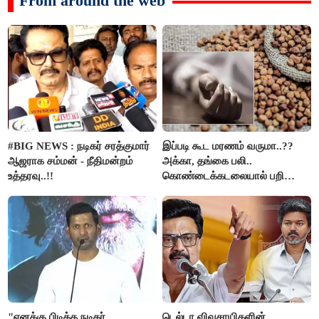
From around the web
#BIG NEWS : நடிகர் சரத்குமார்
இப்படி கூட மரணம் வருமா..??
ஆஜராக சம்மன் - நீதிமன்றம்
அக்கா, தங்கை பலி..
உத்தரவு..!!
கொண்டைக்கடலையால் பறிபோன
உயிர்கள்..!!
"எனக்கு பிடித்த நடிகர்
டெல்டா விவசாயிகளின்